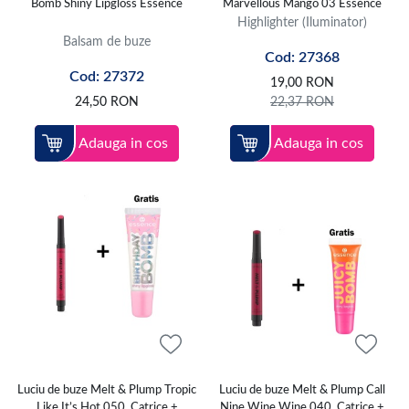
Bomb Shiny Lipgloss Essence
Marvellous Mango 03 Essence
Highlighter (Iluminator)
Balsam de buze
Cod: 27368
Cod: 27372
19,00
RON
24,50
RON
22,37
RON
Adauga in cos
Adauga in cos
Luciu de buze Melt & Plump Tropic
Luciu de buze Melt & Plump Call
Like It’s Hot 050, Catrice +
Nine Wine Wine 040, Catrice +