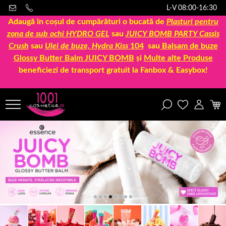
L-V 08:00-16:30
Adaugă în coșul de cumpărături o bucată de
Plasturi pentru
zona de sub ochi HYDRO GEL
sau
JUICY BOMB PARTY Cassis
Crush
sau
Ulei de buze, Hydra Kiss
104
sau
Balsam de buze
Glossy Butter Balm JUICY BOMB
și
Multe alte Produse
beneficiezi de transport gratuit la Fanbox & Easybox!