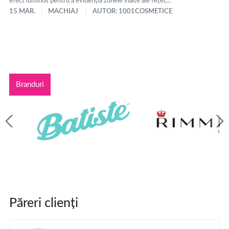
efect luminos pentru a evidenția zonele înalte ale feței,...
15 MAR.
MACHIAJ
AUTOR: 1001COSMETICE
Branduri
Păreri clienți