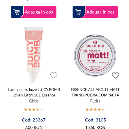
Adauga in cos
Adauga in cos
Luciu pentru buze JUICY BOMB
ESSENCE ALL ABOUT MATT
Lovely Litchi 101 Essence
FIXING PUDRA COMPACTA
Gloss
Pudră
Cod: 23367
Cod: 3105
7,00
RON
15,50
RON