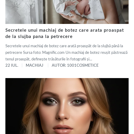
Secretele unui machiaj de botez care arata proaspat
de la slujba pana la petrecere
Secretele unui machiaj de botez care arată proaspăt de la slujbă până la
petrecere Sursa foto: Magnific.com Un machiaj de botez reușit păstrează
tenul proaspăt, definește trăsăturile în fotografii și...
22 IUL.
MACHIAJ
AUTOR: 1001COSMETICE