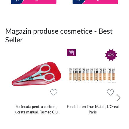
Magazin produse cosmetice - Best
Seller
30%
Forfecuta pentru cuticule,
Fond de ten True Match, L'Oreal
S
lucrata manual, Farmec Cluj
Paris