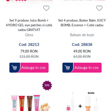
Set 9 produse Juicy Bomb +
Set 4 produse, Butter Balm JUICY
HYDRO GEL eye patches si cutie
BOMB, Essence + Cutie cadou
cadou GRATUIT
Gloss
Balsam de buze
Cod: 28213
Cod: 28838
79,00
RON
49,00
RON
115,00
RON
64,00
RON
Adauga in cos
Adauga in cos
33%