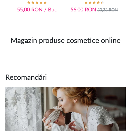
55,00
RON
/ Buc
56,00
RON
1
80,33
RON
Magazin produse cosmetice online
Recomandări