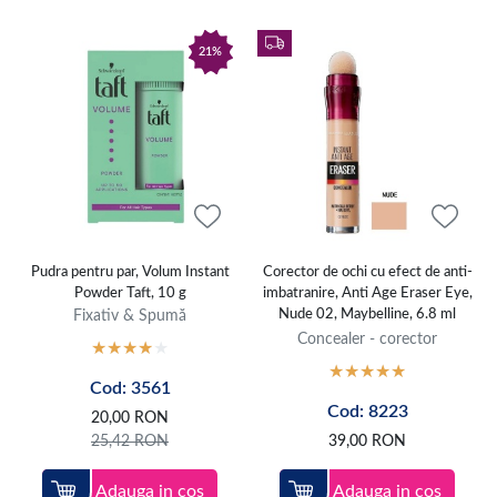
21%
Pudra pentru par, Volum Instant
Corector de ochi cu efect de anti-
Powder Taft, 10 g
imbatranire, Anti Age Eraser Eye,
Fixativ & Spumă
Nude 02, Maybelline, 6.8 ml
Concealer - corector
Cod: 3561
Cod: 8223
20,00
RON
25,42
RON
39,00
RON
Adauga in cos
Adauga in cos