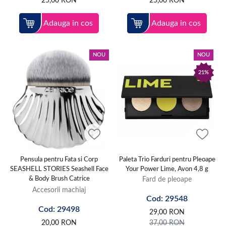
25,00
RON
25,00
RON
Adauga in cos
Adauga in cos
NOU
NOU
21%
Pensula pentru Fata si Corp
Paleta Trio Farduri pentru Pleoape
SEASHELL STORIES Seashell Face
Your Power Lime, Avon 4,8 g
& Body Brush Catrice
Fard de pleoape
Accesorii machiaj
Cod: 29548
Cod: 29498
29,00
RON
20,00
RON
37,00
RON