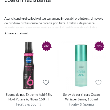
coafuri rezistente
Atunci cand vrei ca look-ul tau sa ramana impecabil ore intregi, ai nevoie
de produse profesionale pe care te poti baza. Fixativul de par este
esential pentru a mentine coafura la locul ei, indiferent de stilul ales.
Afiseaza mai mult
Avantajele folosirii unui fixativ de par profesional sunt clare:
28%
29%
iti protejeaza coafura impotriva umiditatii;
adauga stralucire si un aspect sanatos parului;
fixeaza firele rebele fara a incarca;
se indeparteaza usor la periere, fara a lasa reziduuri.
Un fixativ profesional iti ofera atat fixare de lunga durata, cat si libertatea
de a-ti exprima personalitatea prin coafuri texturate sau elegante.
Spuma de par, Extreme hold 48h,
Spray de par si corp Ocean
Spuma de par - volum, bucle, definire si
Hold Putere 6, Nivea, 150 ml
Whisper Sence, 100 ml
Fixativ & Spumă
Fixativ & Spumă
stralucire