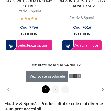
STARK WITH COLAGEN SPRAY
DIAMOND GLOSS CARE EXTRA
PUTERE 4
STRONG FIXATIV
Fixativ & Spumă
Fixativ & Spumă
Cod: 7766
Cod: 7016
17,00
RON
19,00
RON
Selecteaza optiuni
Adauga in cos
Rezultate de la
1
la
24
din
72
Vezi toate produsele
1
2
3
Fixativ & Spumă - Produse dintre cele mai diverse
la un pret accesibil