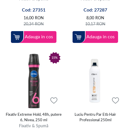
Cod: 27351
Cod: 27287
16,00
RON
8,00
RON
20,34
RON
10,17
RON
Adauga in cos
Adauga in cos
15%
Fixativ Extreme Hold, 48h, putere
Luciu Pentru Par Etb Hair
6, Nivea, 250 ml
Professional 250ml
Fixativ & Spumă