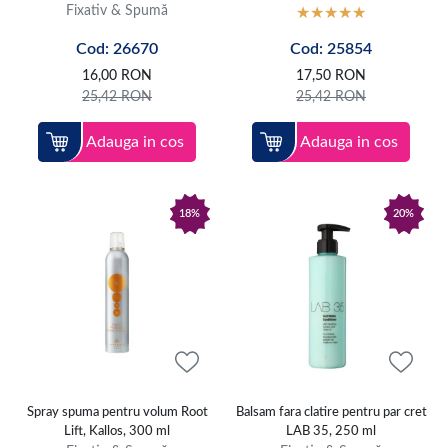
Fixativ & Spumă
Cod: 26670
Cod: 25854
16,00
RON
17,50
RON
25,42
RON
25,42
RON
Adauga in cos
Adauga in cos
18%
20%
Spray spuma pentru volum Root
Balsam fara clatire pentru par cret
Lift, Kallos, 300 ml
LAB 35, 250 ml