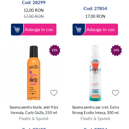
Cod: 28299
cand acesta are nevoie de revitalizare, te poti baza pe
tratamente si masti
Cod: 27854
pentru par
care ii redau stralucirea si forta.
12,00
RON
17,00
RON
17,00
RON
Alege produsele potrivite si bucura-te de coafuri rezistente si pline de
stil in fiecare zi.
Adauga in cos
Adauga in cos
15%
14%
Spuma pentru bucle, anti-frizz
Spuma pentru par cret, Extra
formula, Curlz Go2b, 250 ml
Strong Ecofix Intesa, 300 ml
Fixativ & Spumă
Fixativ & Spumă