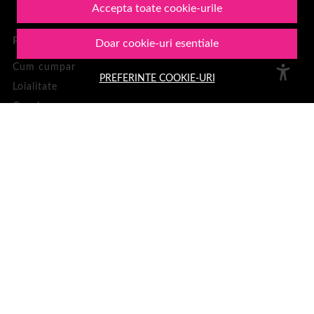
Accepta toate cookie-urile
PLATA SI LIVRARE
Doar cookie-uri esentiale
Cum cumpar
PREFERINTE COOKIE-URI
Loialitate
Cosul meu
Metode de plata
Transport si retururi
ASISTENTA
Informatii legale
Contacteaza-ne
Intrebari frecvente
Harta site
ANPC