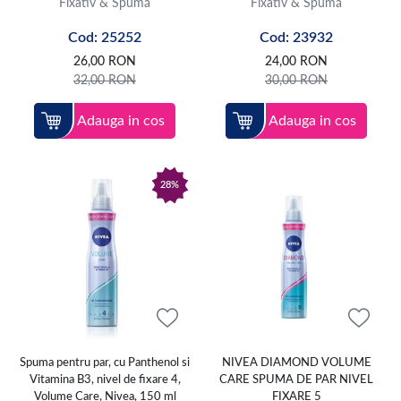
Fixativ & Spumă
Fixativ & Spumă
Cod: 25252
Cod: 23932
26,00
RON
24,00
RON
32,00
RON
30,00
RON
Adauga in cos
Adauga in cos
28%
Spuma pentru par, cu Panthenol si
NIVEA DIAMOND VOLUME
Vitamina B3, nivel de fixare 4,
CARE SPUMA DE PAR NIVEL
Volume Care, Nivea, 150 ml
FIXARE 5