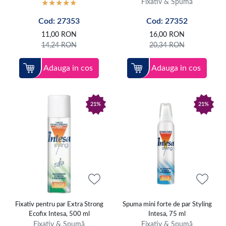
Fixativ & Spumă
Cod: 27353
Cod: 27352
11,00
RON
16,00
RON
14,24
RON
20,34
RON
Adauga in cos
Adauga in cos
21%
21%
Fixativ pentru par Extra Strong
Spuma mini forte de par Styling
Ecofix Intesa, 500 ml
Intesa, 75 ml
Fixativ & Spumă
Fixativ & Spumă