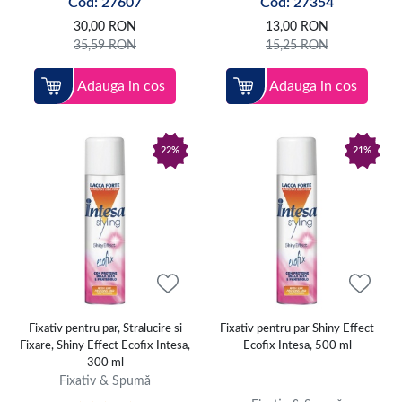
Cod: 27607
Cod: 27354
30,00
RON
13,00
RON
35,59
RON
15,25
RON
Adauga in cos
Adauga in cos
22%
21%
Fixativ pentru par, Stralucire si
Fixativ pentru par Shiny Effect
Fixare, Shiny Effect Ecofix Intesa,
Ecofix Intesa, 500 ml
300 ml
Fixativ & Spumă