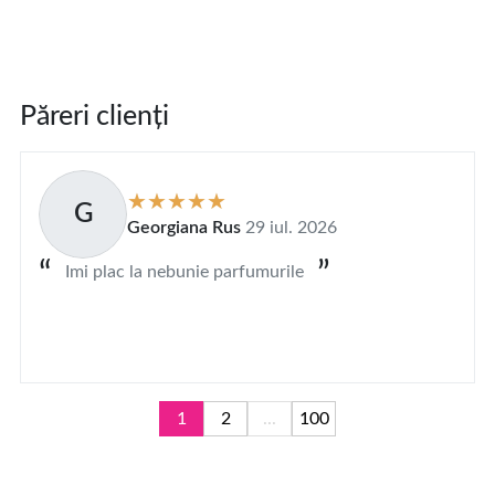
Păreri clienți
G
Georgiana Rus
29 iul. 2026
Imi plac la nebunie parfumurile
1
2
...
100