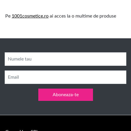
Pe
1001cosmetice.ro
ai acces la o multime de produse
Numele tau
Email
Aboneaza-te