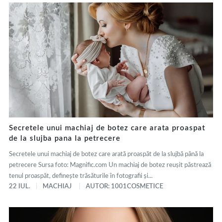
Secretele unui machiaj de botez care arata proaspat
de la slujba pana la petrecere
Secretele unui machiaj de botez care arată proaspăt de la slujbă până la
petrecere Sursa foto: Magnific.com Un machiaj de botez reușit păstrează
tenul proaspăt, definește trăsăturile în fotografii și...
22 IUL.
MACHIAJ
AUTOR: 1001COSMETICE