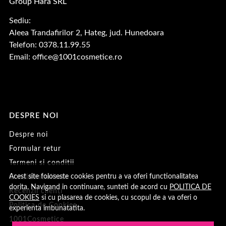
Group Hara SRL
Sediu:
Aleea Trandafirilor 2, Hateg, jud. Hunedoara
Telefon: 0378.11.99.55
Email:
office@1001cosmetice.ro
DESPRE NOI
Despre noi
Formular retur
Termeni si conditii
Acest site foloseste cookies pentru a va oferi functionalitatea
Confidentialitate
dorita. Navigand in continuare, sunteti de acord cu
POLITICA DE
Recenzii clienți
COOKIES
si cu plasarea de cookies, cu scopul de a va oferi o
Politica de Cookies
experienta imbunatatita.
1001Cosmetice