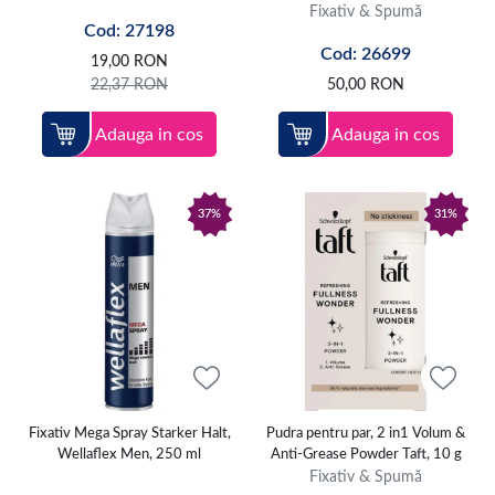
Fixativ & Spumă
Cod: 27198
Cod: 26699
19,00
RON
22,37
RON
50,00
RON
Adauga in cos
Adauga in cos
37%
31%
Fixativ Mega Spray Starker Halt,
Pudra pentru par, 2 in1 Volum &
Wellaflex Men, 250 ml
Anti-Grease Powder Taft, 10 g
Fixativ & Spumă