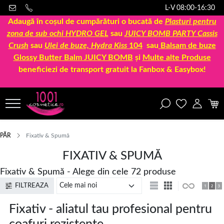
L-V 08:00-16:30
Adaugă în coșul de cumpărături o bucată de
Plasturi pentru
zona de sub ochi HYDRO GEL
sau
JUICY BOMB PARTY Cassis
Crush
sau
Ulei de buze, Hydra Kiss
104
sau
Balsam de buze
Glossy Butter Balm JUICY BOMB
și
Multe alte Produse
beneficiezi de transport gratuit la Fanbox & Easybox!
PĂR
Fixativ & Spumă
FIXATIV & SPUMĂ
Fixativ & Spumă - Alege din cele 72 produse
FILTREAZA
Fixativ - aliatul tau profesional pentru