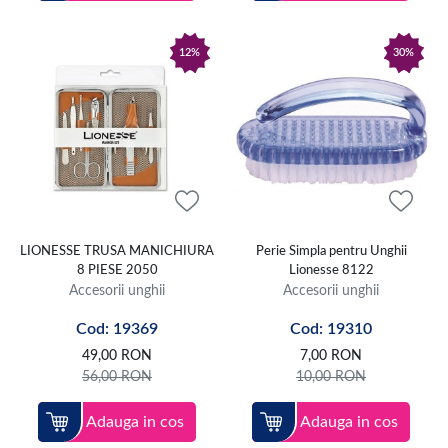
12%
30%
LIONESSE TRUSA MANICHIURA
Perie Simpla pentru Unghii
8 PIESE 2050
Lionesse 8122
Accesorii unghii
Accesorii unghii
Cod: 19369
Cod: 19310
49,00
RON
7,00
RON
56,00
RON
10,00
RON
Adauga in cos
Adauga in cos