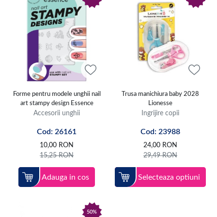
Forme pentru modele unghii nail
Trusa manichiura baby 2028
art stampy design Essence
Lionesse
Accesorii unghii
Ingrijire copii
Cod: 26161
Cod: 23988
10,00
RON
24,00
RON
15,25
RON
29,49
RON
Adauga in cos
Selecteaza optiuni
50%