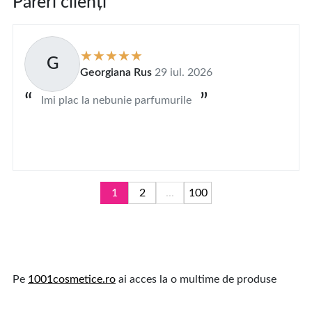
Păreri clienți
G
Georgiana Rus
29 iul. 2026
Imi plac la nebunie parfumurile
1
2
...
100
Pe
1001cosmetice.ro
ai acces la o multime de produse