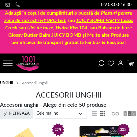
L-V 08:00-16:30
Adaugă în coșul de cumpărături o bucată de
Plasturi pentru
zona de sub ochi HYDRO GEL
sau
JUICY BOMB PARTY Cassis
Crush
sau
Ulei de buze, Hydra Kiss
104
sau
Balsam de buze
Glossy Butter Balm JUICY BOMB
și
Multe alte Produse
beneficiezi de transport gratuit la Fanbox & Easybox!
UNGHII
Accesorii unghii
ACCESORII UNGHII
Accesorii unghii - Alege din cele 50 produse
FILTREAZA
25%
22%