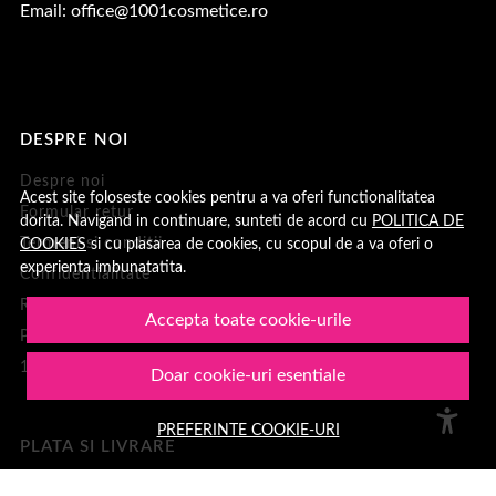
Email:
office@1001cosmetice.ro
DESPRE NOI
Despre noi
Acest site foloseste cookies pentru a va oferi functionalitatea
Formular retur
dorita. Navigand in continuare, sunteti de acord cu
POLITICA DE
COOKIES
si cu plasarea de cookies, cu scopul de a va oferi o
Termeni si conditii
experienta imbunatatita.
Confidentialitate
Recenzii clienți
Accepta toate cookie-urile
Politica de Cookies
1001Cosmetice
Doar cookie-uri esentiale
PREFERINTE COOKIE-URI
PLATA SI LIVRARE
Cum cumpar