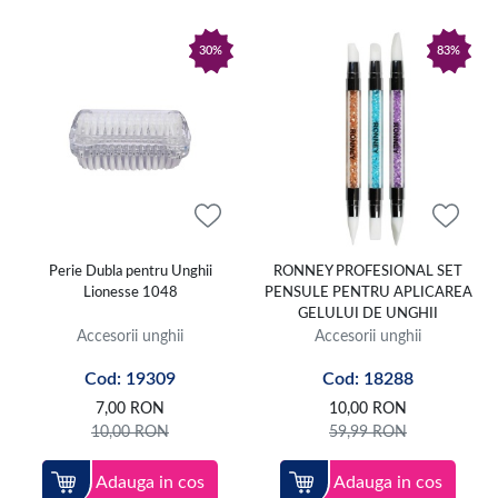
30%
83%
Perie Dubla pentru Unghii
RONNEY PROFESIONAL SET
Lionesse 1048
PENSULE PENTRU APLICAREA
GELULUI DE UNGHII
Accesorii unghii
Accesorii unghii
Cod: 19309
Cod: 18288
7,00
RON
10,00
RON
10,00
RON
59,99
RON
Adauga in cos
Adauga in cos