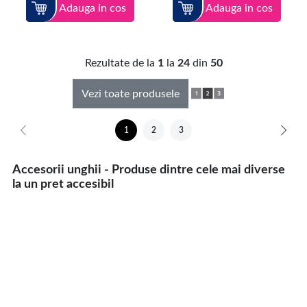
Adauga in cos
Adauga in cos
Rezultate de la
1
la
24
din
50
Vezi toate produsele
1
2
3
Accesorii unghii - Produse dintre cele mai diverse
la un pret accesibil