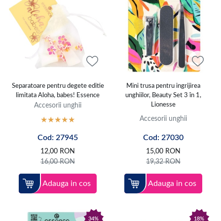
Separatoare pentru degete editie
Mini trusa pentru ingrijirea
limitata Aloha, babes! Essence
unghiilor, Beauty Set 3 în 1,
Accesorii unghii
Lionesse
Accesorii unghii
Cod: 27945
Cod: 27030
12,00
RON
15,00
RON
16,00
RON
19,32
RON
Adauga in cos
Adauga in cos
34%
18%