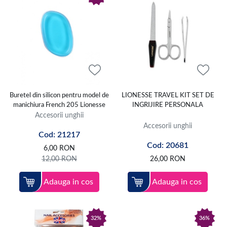
Buretel din silicon pentru model de
LIONESSE TRAVEL KIT SET DE
manichiura French 205 Lionesse
INGRIJIRE PERSONALA
Accesorii unghii
Accesorii unghii
Cod: 21217
Cod: 20681
6,00
RON
12,00
RON
26,00
RON
Adauga in cos
Adauga in cos
32%
36%