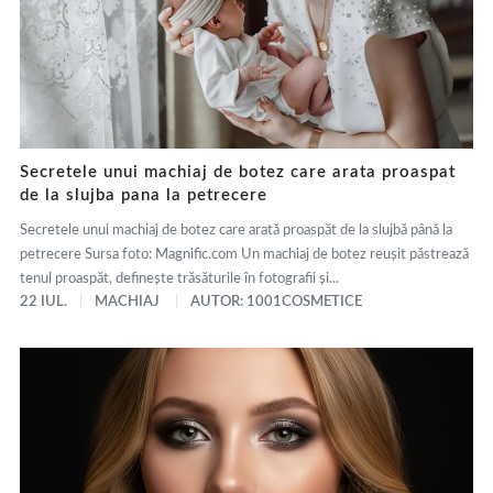
Secretele unui machiaj de botez care arata proaspat
de la slujba pana la petrecere
Secretele unui machiaj de botez care arată proaspăt de la slujbă până la
petrecere Sursa foto: Magnific.com Un machiaj de botez reușit păstrează
tenul proaspăt, definește trăsăturile în fotografii și...
22 IUL.
MACHIAJ
AUTOR: 1001COSMETICE