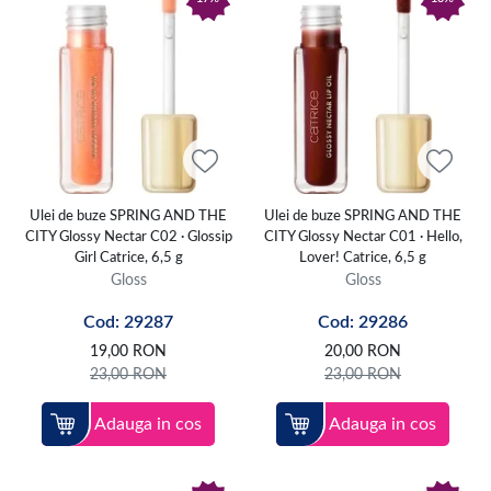
Ulei de buze SPRING AND THE
Ulei de buze SPRING AND THE
CITY Glossy Nectar C02 · Glossip
CITY Glossy Nectar C01 · Hello,
Girl Catrice, 6,5 g
Lover! Catrice, 6,5 g
Gloss
Gloss
Cod: 29287
Cod: 29286
19,00
RON
20,00
RON
23,00
RON
23,00
RON
Adauga in cos
Adauga in cos