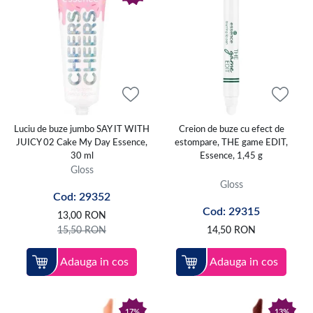
Luciu de buze jumbo SAY IT WITH
Creion de buze cu efect de
JUICY 02 Cake My Day Essence,
estompare, THE game EDIT,
30 ml
Essence, 1,45 g
Gloss
Gloss
Cod: 29352
Cod: 29315
13,00
RON
15,50
RON
14,50
RON
Adauga in cos
Adauga in cos
17%
13%