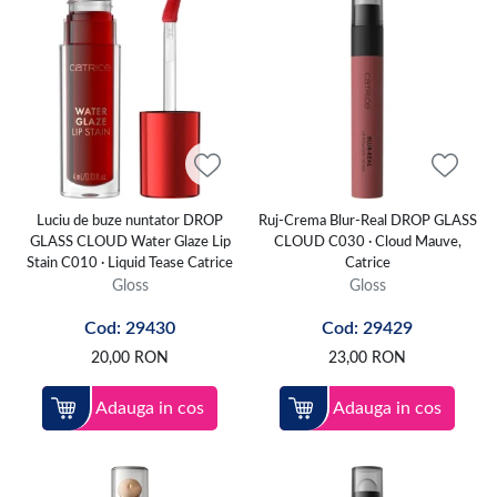
Luciu de buze nuntator DROP
Ruj-Crema Blur-Real DROP GLASS
GLASS CLOUD Water Glaze Lip
CLOUD C030 · Cloud Mauve,
Stain C010 · Liquid Tease Catrice
Catrice
Gloss
Gloss
Cod: 29430
Cod: 29429
20,00
RON
23,00
RON
Adauga in cos
Adauga in cos