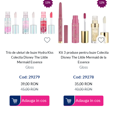
13%
12%
Trio de uleiuri de buze Hydra Kiss
Kit 3 produse pentru buze Colectia
Colectia Disney The Little
Disney The Little Mermaid de la
Mermaid Essence
Essence
Gloss
Gloss
Cod: 29279
Cod: 29278
39,00
RON
35,00
RON
45,00
RON
40,00
RON
Adauga in cos
Adauga in cos