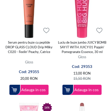
Serum pentru buze cu peptide
Luciu de buze jumbo JUICY BOMB
DROP GLASS CLOUD Drip Milky
SAY IT WITH JUICY 01 Poppin’
C020 - Feelin' Peachy, Catrice
Pomegranate Essence, 30 ml
Gloss
Gloss
Cod: 29353
Cod: 29355
13,00
RON
20,00
RON
15,50
RON
Adauga in cos
Adauga in cos
16%