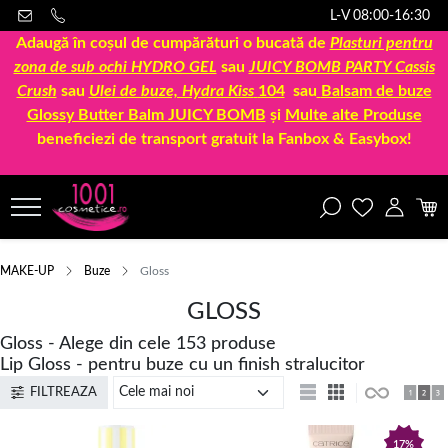
L-V 08:00-16:30
Adaugă în coșul de cumpărături o bucată de
Plasturi pentru
zona de sub ochi HYDRO GEL
sau
JUICY BOMB PARTY Cassis
Crush
sau
Ulei de buze, Hydra Kiss
104
sau
Balsam de buze
Glossy Butter Balm JUICY BOMB
și
Multe alte Produse
beneficiezi de transport gratuit la Fanbox & Easybox!
MAKE-UP
Buze
Gloss
GLOSS
Gloss - Alege din cele 153 produse
Lip Gloss - pentru buze cu un finish stralucitor
FILTREAZA
17%