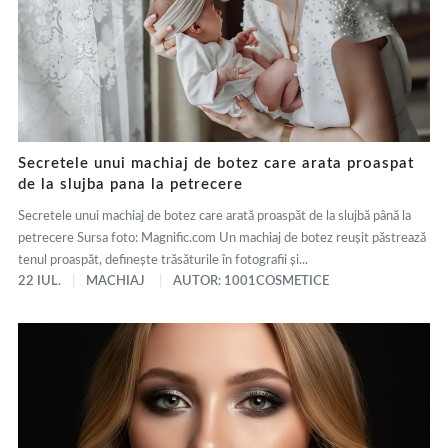
Secretele unui machiaj de botez care arata proaspat
de la slujba pana la petrecere
Secretele unui machiaj de botez care arată proaspăt de la slujbă până la
petrecere Sursa foto: Magnific.com Un machiaj de botez reușit păstrează
tenul proaspăt, definește trăsăturile în fotografii și...
22 IUL.
MACHIAJ
AUTOR: 1001COSMETICE