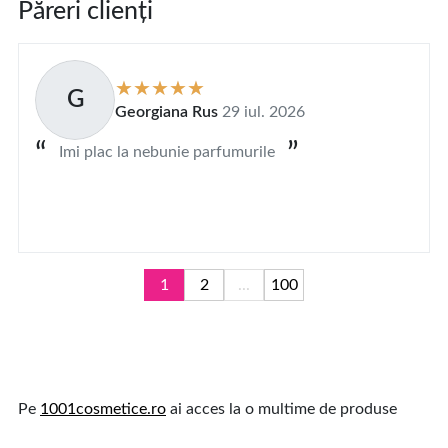
Păreri clienți
G
Georgiana Rus
29 iul. 2026
Imi plac la nebunie parfumurile
1
2
...
100
Pe
1001cosmetice.ro
ai acces la o multime de produse