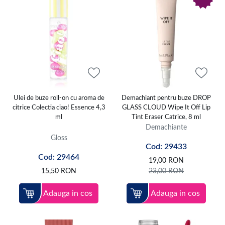
Ulei de buze roll-on cu aroma de
Demachiant pentru buze DROP
citrice Colectia ciao! Essence 4,3
GLASS CLOUD Wipe It Off Lip
ml
Tint Eraser Catrice, 8 ml
Demachiante
Gloss
Cod: 29433
Cod: 29464
19,00
RON
15,50
RON
23,00
RON
Adauga in cos
Adauga in cos