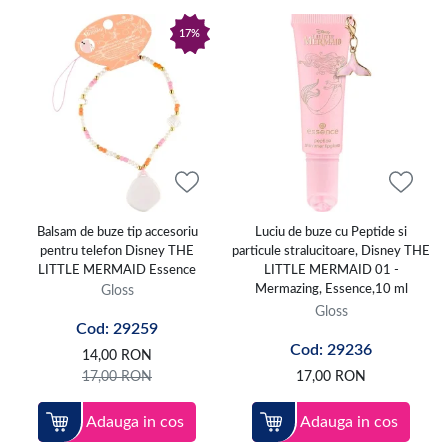
17%
Balsam de buze tip accesoriu
Luciu de buze cu Peptide si
pentru telefon Disney THE
particule stralucitoare, Disney THE
LITTLE MERMAID Essence
LITTLE MERMAID 01 -
Gloss
Mermazing, Essence,10 ml
Gloss
Cod: 29259
Cod: 29236
14,00
RON
17,00
RON
17,00
RON
Adauga in cos
Adauga in cos