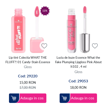
11%
Lip tint Colectia WHAT THE
Luciu de buze Essence What the
FLUFF?! 01 Candy-Stain Essence
Fake Plumping Lipgloss Pink About
Gloss
It102 , 4 ml
Gloss
Cod: 29220
Cod: 29053
15,00
RON
17,00
RON
18,00
RON
Adauga in cos
Adauga in cos