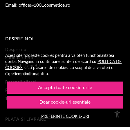
Email:
office@1001cosmetice.ro
DESPRE NOI
Despre noi
Acest site foloseste cookies pentru a va oferi functionalitatea
Formular retur
dorita. Navigand in continuare, sunteti de acord cu
POLITICA DE
Termeni si conditii
COOKIES
si cu plasarea de cookies, cu scopul de a va oferi o
experienta imbunatatita.
Confidentialitate
Recenzii clienți
Accepta toate cookie-urile
Politica de Cookies
1001Cosmetice
Doar cookie-uri esentiale
PREFERINTE COOKIE-URI
PLATA SI LIVRARE