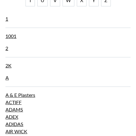
T
U
V
W
X
Y
Z
1
1001
2
2K
A
A & E Plasters
ACTIFF
ADAMS
ADEX
ADIDAS
AIR WICK