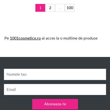
1
2
...
100
Pe
1001cosmetice.ro
ai acces la o multime de produse
Numele tau
Email
Aboneaza-te