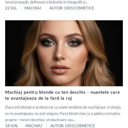
tenul proaspăt, definește trăsăturile în fotografii și...
22 IUL.
MACHIAJ
AUTOR: 1001COSMETICE
Machiaj pentru blonde cu ten deschis - nuantele care
te avantajeaza de la fard la ruj
Daca esti blonda si ai observat ca unele tendinte de machiaj pur si simplu
nu te avantajeaza, nu esti singura. Parul blond vine cu o paleta cromatica
proprie - tonuri deschise, stralucitoare sau...
18 IUN.
MACHIAJ
AUTOR: 1001COSMETICE