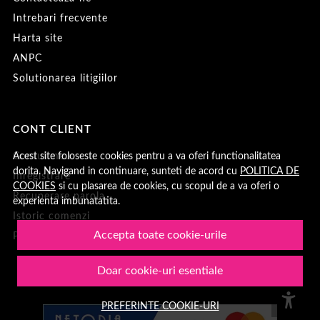
Intrebari frecvente
Harta site
ANPC
Solutionarea litigiilor
CONT CLIENT
Acest site foloseste cookies pentru a va oferi functionalitatea
Contul meu
dorita. Navigand in continuare, sunteti de acord cu
POLITICA DE
Inregistrare
COOKIES
si cu plasarea de cookies, cu scopul de a va oferi o
Recuperare parola
experienta imbunatatita.
Istoric comenzi
Accepta toate cookie-urile
Produse favorite
Doar cookie-uri esentiale
PREFERINTE COOKIE-URI