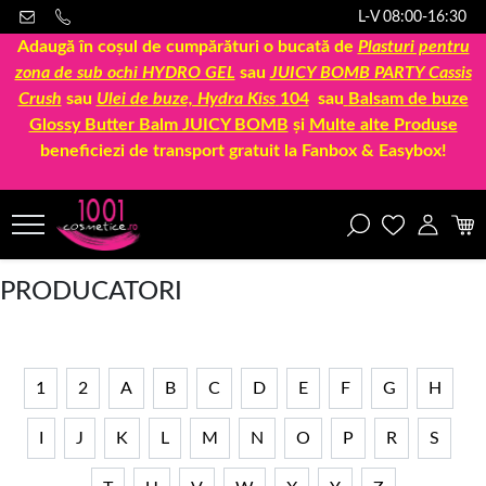
L-V 08:00-16:30
Adaugă în coșul de cumpărături o bucată de
Plasturi pentru
zona de sub ochi HYDRO GEL
sau
JUICY BOMB PARTY Cassis
Crush
sau
Ulei de buze, Hydra Kiss
104
sau
Balsam de buze
Glossy Butter Balm JUICY BOMB
și
Multe alte Produse
beneficiezi de transport gratuit la Fanbox & Easybox!
PRODUCATORI
1
2
A
B
C
D
E
F
G
H
I
J
K
L
M
N
O
P
R
S