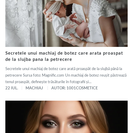
Secretele unui machiaj de botez care arata proaspat
de la slujba pana la petrecere
Secretele unui machiaj de botez care arată proaspăt de la slujbă până la
petrecere Sursa foto: Magnific.com Un machiaj de botez reușit păstrează
tenul proaspăt, definește trăsăturile în fotografii și...
22 IUL.
MACHIAJ
AUTOR: 1001COSMETICE