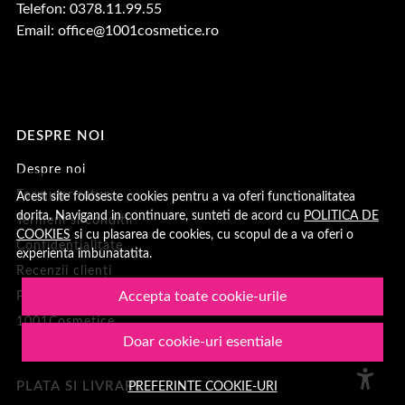
Telefon: 0378.11.99.55
Email:
office@1001cosmetice.ro
DESPRE NOI
Despre noi
Formular retur
Acest site foloseste cookies pentru a va oferi functionalitatea
dorita. Navigand in continuare, sunteti de acord cu
POLITICA DE
Termeni si conditii
COOKIES
si cu plasarea de cookies, cu scopul de a va oferi o
Confidentialitate
experienta imbunatatita.
Recenzii clienți
Accepta toate cookie-urile
Politica de Cookies
1001Cosmetice
Doar cookie-uri esentiale
PREFERINTE COOKIE-URI
PLATA SI LIVRARE