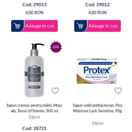
sunt compacte, economice și ușor de utilizat acasă sau în călătorii.
Cod: 29013
Cod: 29012
4,00
RON
4,00
RON
Pentru o curățare suplimentară există săpunuri exfoliante, iar pentru
persoanele care preferă formule și arome deosebite sunt disponibile
variante naturale, botanice sau intens parfumate.
Adauga in cos
Adauga in cos
Selecția cuprinde produse de la branduri cunoscute precum Dove,
Palmolive, Protex, Nivea, Igienol, Himalaya, Tesori d’Oriente, Labnatur,
Dermomed și Malizia. Săpunul trebuie ales în funcție de zona de utilizare,
25%
tipul pielii, ingredientele formulei și preferințele personale privind
textura și parfumul.
Sapun cremos pentru mâini, Mosc
Sapun solid antibacterian, Plus
alb, Tesori d'Oriente, 300 ml
Moisture Lock Sensitive, 90g
Săpun
Săpun
Cod: 28721