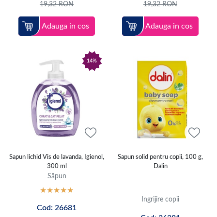
19,32
RON
19,32
RON
Adauga in cos
Adauga in cos
14%
Sapun lichid Vis de lavanda, Igienol,
Sapun solid pentru copii, 100 g,
300 ml
Dalin
Săpun
Ingrijire copii
Cod: 26681