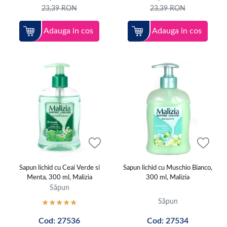
23,39
RON
23,39
RON
Adauga in cos
Adauga in cos
Sapun lichid cu Ceai Verde si
Sapun lichid cu Muschio Bianco,
Menta, 300 ml, Malizia
300 ml, Malizia
Săpun
Săpun
Cod: 27536
Cod: 27534