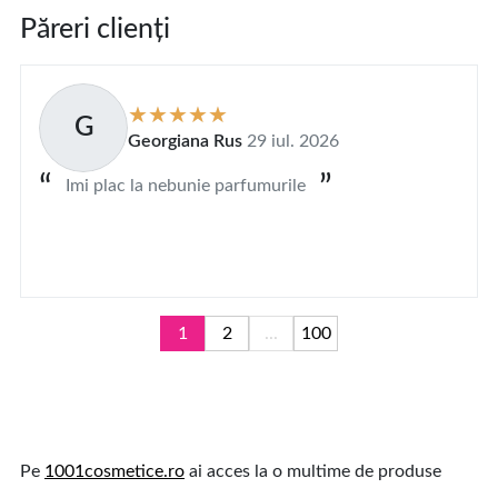
Păreri clienți
G
Georgiana Rus
29 iul. 2026
Imi plac la nebunie parfumurile
1
2
...
100
Pe
1001cosmetice.ro
ai acces la o multime de produse