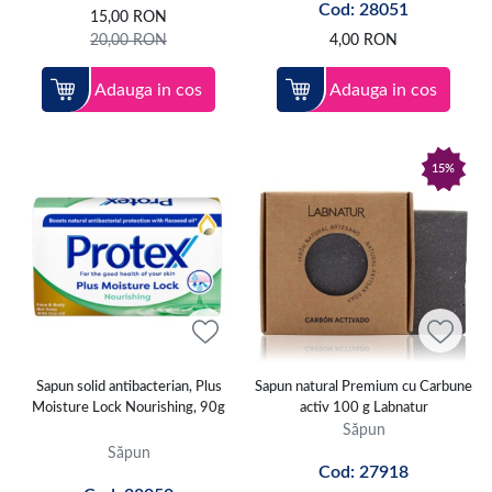
Cod: 28051
15,00
RON
20,00
RON
4,00
RON
Adauga in cos
Adauga in cos
15%
Sapun solid antibacterian, Plus
Sapun natural Premium cu Carbune
Moisture Lock Nourishing, 90g
activ 100 g Labnatur
Săpun
Săpun
Cod: 27918