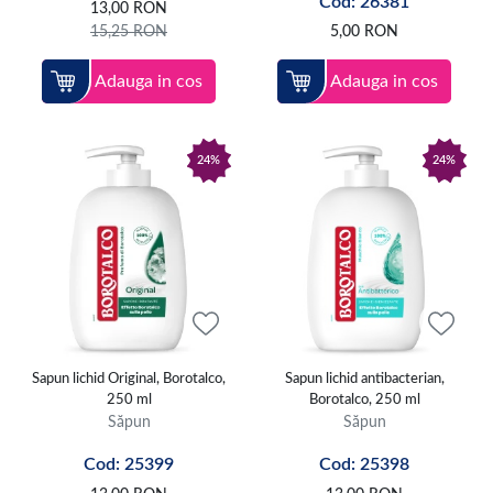
Cod: 26381
13,00
RON
15,25
RON
5,00
RON
Adauga in cos
Adauga in cos
24%
24%
Sapun lichid Original, Borotalco,
Sapun lichid antibacterian,
250 ml
Borotalco, 250 ml
Săpun
Săpun
Cod: 25399
Cod: 25398