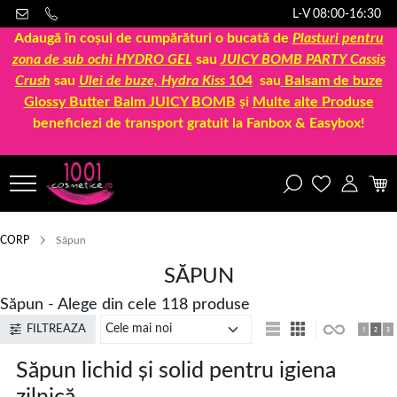
L-V 08:00-16:30
Adaugă în coșul de cumpărături o bucată de
Plasturi pentru
zona de sub ochi HYDRO GEL
sau
JUICY BOMB PARTY Cassis
Crush
sau
Ulei de buze, Hydra Kiss
104
sau
Balsam de buze
Glossy Butter Balm JUICY BOMB
și
Multe alte Produse
beneficiezi de transport gratuit la Fanbox & Easybox!
CORP
Săpun
SĂPUN
Săpun - Alege din cele 118 produse
FILTREAZA
Săpun lichid și solid pentru igiena