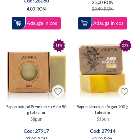
Cod: 28050
25,00
RON
4,00
RON
29,49
RON
Adauga in cos
Adauga in cos
11%
23%
Sapun natural Premium cu Alep 80
Sapun natural cu Argan 100 g
g Labnatur
Labnatur
Săpun
Săpun
Cod: 27917
Cod: 27914