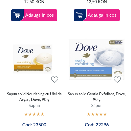
12,50
RON
12,50
RON
Adauga in cos
Adauga in cos
Sapun solid Nourishing cu Ulei de
Sapun solid Gentle Exfoliant, Dove,
Argan, Dove, 90 g
90 g
Săpun
Săpun
Cod: 23500
Cod: 22296