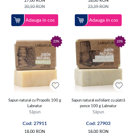
27,00
RON
18,00
RON
30,50
RON
23,39
RON
Adauga in cos
Adauga in cos
23%
23%
Sapun natural cu Propolis 100 g
Sapun natural exfoliant cu piatră
Labnatur
ponce 100 g Labnatur
Săpun
Săpun
Cod: 27911
Cod: 27903
18,00
RON
18,00
RON