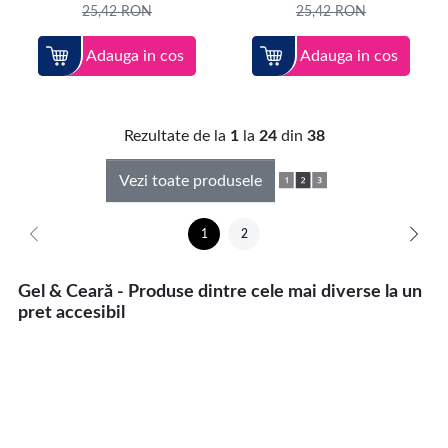
25,42
RON
25,42
RON
Adauga in cos
Adauga in cos
Rezultate de la
1
la
24
din
38
Vezi toate produsele
1
2
Gel & Ceară - Produse dintre cele mai diverse la un
pret accesibil