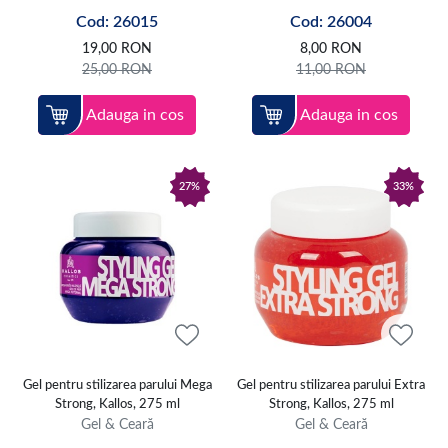
Cod: 26015
Cod: 26004
19,00
RON
8,00
RON
25,00
RON
11,00
RON
Adauga in cos
Adauga in cos
27%
33%
Gel pentru stilizarea parului Mega
Gel pentru stilizarea parului Extra
Strong, Kallos, 275 ml
Strong, Kallos, 275 ml
Gel & Ceară
Gel & Ceară