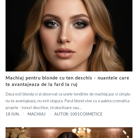
Machiaj pentru blonde cu ten deschis - nuantele care
te avantajeaza de la fard la ruj
Daca esti blonda si ai observat ca unele tendinte de machiaj pur si simplu
nu te avantajeaza, nu esti singura. Parul blond vine cu o paleta cromatica
proprie - tonuri deschise, stralucitoare sau...
18 IUN.
MACHIAJ
AUTOR: 1001COSMETICE