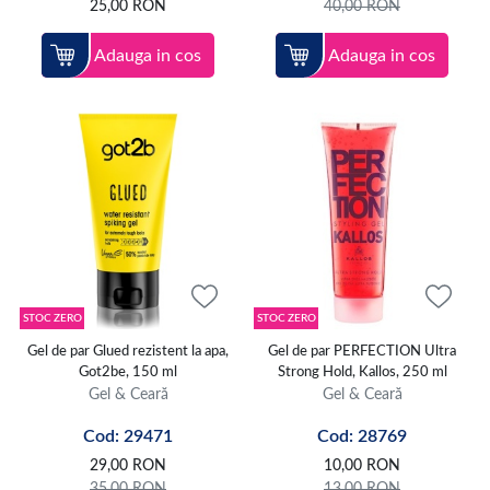
25,00
RON
40,00
RON
Adauga in cos
Adauga in cos
STOC ZERO
STOC ZERO
Gel de par Glued rezistent la apa,
Gel de par PERFECTION Ultra
Got2be, 150 ml
Strong Hold, Kallos, 250 ml
Gel & Ceară
Gel & Ceară
Cod: 29471
Cod: 28769
29,00
RON
10,00
RON
35,00
RON
13,00
RON