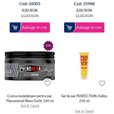
Cod: 26003
Cod: 25988
8,00
RON
8,00
RON
11,00
RON
12,00
RON
Adauga in cos
Adauga in cos
21%
Crema modelatoare pentru par,
Gel de par PERFECTION, Kallos,
Phenomenal Wave Go2b, 100 ml
250 ml
Gel & Ceară
Gel & Ceară