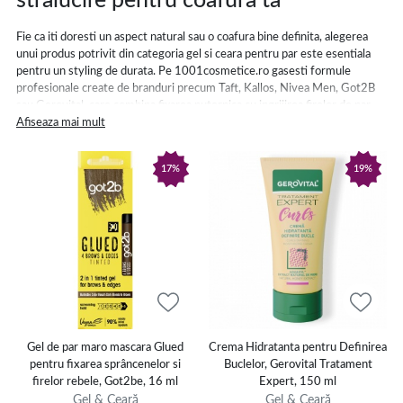
stralucire pentru coafura ta
Fie ca iti doresti un aspect natural sau o coafura bine definita, alegerea
unui produs potrivit din categoria gel si ceara pentru par este esentiala
pentru un styling de durata. Pe 1001cosmetice.ro gasesti formule
profesionale create de branduri precum Taft, Kallos, Nivea Men, Got2B
sau Gerovital, care combina fixarea puternica cu ingrijirea firelor de par.
Afiseaza mai mult
Fiecare produs este conceput sa raspunda nevoilor diferite ale parului tau
- de la gel de par pentru barbati cu efect invizibil, pana la ceara de par
17%
19%
pentru femei care ofera un look natural si stralucitor.
Gel de par potrivit pentru nevoile tale -
cum il alegi?
Cu ajutorul unui gel de par bine ales poti obtine:
coafuri structurate,
rezistente la umiditate si vant,
fara efect de lipire.
Gel de par maro mascara Glued
Crema Hidratanta pentru Definirea
pentru fixarea sprâncenelor si
Buclelor, Gerovital Tratament
Variantele de tip gel de par pentru femei pun accent pe definirea buclelor
firelor rebele, Got2be, 16 ml
Expert, 150 ml
si mentinerea formei naturale, in timp ce formulele destinate barbatilor
Gel & Ceară
Gel & Ceară
au o actiune de fixare extrema, ideala pentru stiluri moderne si