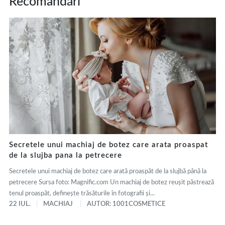
Recomandări
Secretele unui machiaj de botez care arata proaspat
de la slujba pana la petrecere
Secretele unui machiaj de botez care arată proaspăt de la slujbă până la
petrecere Sursa foto: Magnific.com Un machiaj de botez reușit păstrează
tenul proaspăt, definește trăsăturile în fotografii și...
22 IUL.
MACHIAJ
AUTOR: 1001COSMETICE