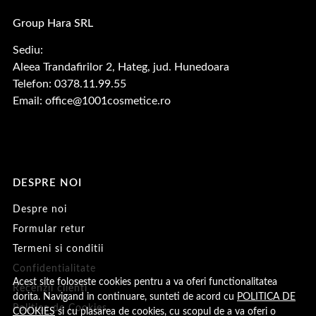
Group Hara SRL
Sediu:
Aleea Trandafirilor 2, Hateg, jud. Hunedoara
Telefon: 0378.11.99.55
Email:
office@1001cosmetice.ro
DESPRE NOI
Despre noi
Formular retur
Termeni si conditii
Confidentialitate
Acest site foloseste cookies pentru a va oferi functionalitatea
Recenzii clienți
dorita. Navigand in continuare, sunteti de acord cu
POLITICA DE
Politica de Cookies
COOKIES
si cu plasarea de cookies, cu scopul de a va oferi o