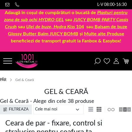
L-V 08:00-16:30
Adaugă în coșul de cumpărături o bucată de
Plasturi pentru
zona de sub ochi HYDRO GEL
sau
JUICY BOMB PARTY Cassis
Crush
sau
Ulei de buze, Hydra Kiss
104
sau
Balsam de buze
Glossy Butter Balm JUICY BOMB
și
Multe alte Produse
beneficiezi de transport gratuit la Fanbox & Easybox!
PĂR
Gel & Ceară
GEL & CEARĂ
Gel & Ceară - Alege din cele 38 produse
FILTREAZA
Ceara de par - fixare, control si