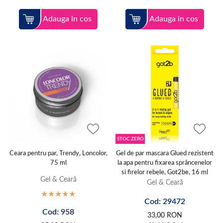
Adauga in cos
Adauga in cos
STOC ZERO
Ceara pentru par, Trendy, Loncolor,
Gel de par mascara Glued rezistent
75 ml
la apa pentru fixarea sprâncenelor
si firelor rebele, Got2be, 16 ml
Gel & Ceară
Gel & Ceară
Cod: 29472
Cod: 958
33,00
RON