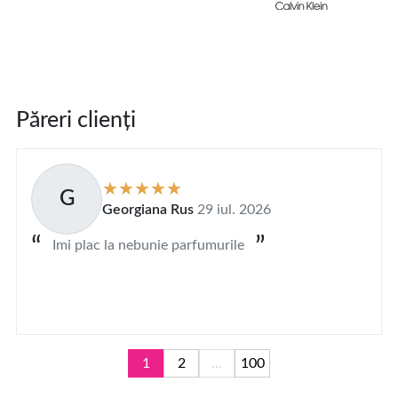
Păreri clienți
G
Georgiana Rus
29 iul. 2026
Imi plac la nebunie parfumurile
1
2
...
100