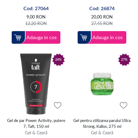
Cod: 27064
Cod: 26874
9,00
RON
20,00
RON
12,20
RON
27,45
RON
Adauga in cos
Adauga in cos
24%
27%
Gel de par Power Activity, putere
Gel pentru stilizarea parului Ultra
7, Taft, 150 ml
Strong, Kallos, 275 ml
Gel & Ceară
Gel & Ceară