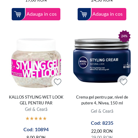
19,00
RON
24,50
RON
Adauga in cos
Adauga in cos
24%
KALLOS STYLING WET LOOK
Crema gel pentru par, nivel de
GEL PENTRU PAR
putere 4, Nivea, 150 ml
Gel & Ceară
Gel & Ceară
Cod: 8235
Cod: 10894
22,00
RON