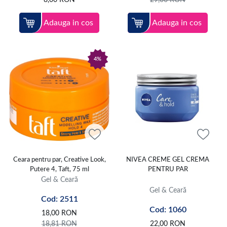
8,00
RON
29,00
RON
Adauga in cos
Adauga in cos
4%
Ceara pentru par, Creative Look,
NIVEA CREME GEL CREMA
Putere 4, Taft, 75 ml
PENTRU PAR
Gel & Ceară
Gel & Ceară
Cod: 2511
Cod: 1060
18,00
RON
18,81
RON
22,00
RON