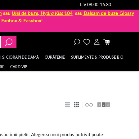
L-V 08:00-16:30
h
sau
Ulei de buze, Hydra Kiss
104
sau
Balsam de buze Glossy
la Fanbox & Easybox!
 ȘI CIORAPI DE DAMĂ
CURĂȚENIE
SUPLIMENTE & PRODUSE BIO
ERE
CARD VIP
ospetimii pielii. Alegerea unui produs potrivit poate