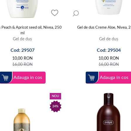
 Peach & Apricot seed oil, Nivea, 250
Gel de dus Creme Aloe, Nivea, 
ml
Gel de duș
Gel de duș
Cod: 29507
Cod: 29504
10,00
RON
10,00
RON
16,00
RON
16,00
RON
Adauga in cos
Adauga in cos
NOU
24%