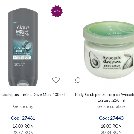
28%
, eucalyptus + mint, Dove Men, 400 ml
Body Scrub pentru corp cu Avoca
Ecstasy, 250 ml
Gel de duș
Gel de curatare
Cod: 27461
Cod: 27443
16,00
RON
18,00
RON
22,37
RON
20,34
RON