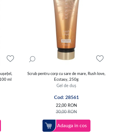
mușețel,
Scrub pentru corp cu sare de mare, Rush love,
, 100 ml
Ecstasy, 250g
Gel de duș
Cod: 28561
22,00
RON
30,00
RON
Adauga in cos