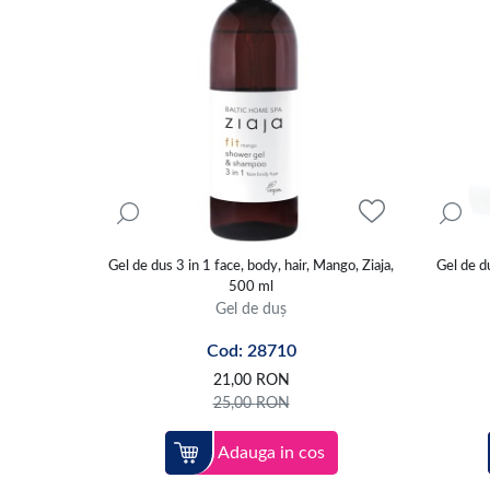
Gel de dus 3 in 1 face, body, hair, Mango, Ziaja,
Gel de d
500 ml
Gel de duș
Cod: 28710
21,00
RON
25,00
RON
Adauga in cos