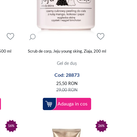
 500 ml
Scrub de corp, Jeju young sking, Ziaja, 200 ml
Gel de duș
Cod: 28873
25,50
RON
29,00
RON
Adauga in cos
16%
26%