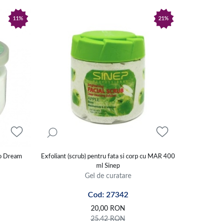
11%
21%
do Dream
Exfoliant (scrub) pentru fata si corp cu MAR 400
ml Sinep
Gel de curatare
Cod: 27342
20,00
RON
25,42
RON