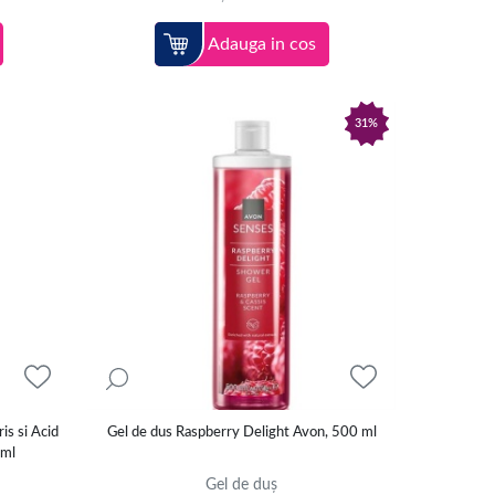
Adauga in cos
31%
is si Acid
Gel de dus Raspberry Delight Avon, 500 ml
 ml
Gel de duș