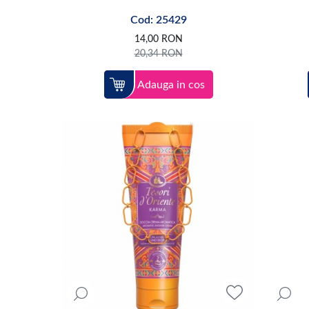
Cod: 25429
14,00
RON
20,34
RON
Adauga in cos