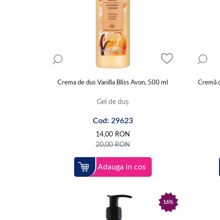
Crema de dus Vanilla Bliss Avon, 500 ml
Cremă d
Gel de duș
Cod: 29623
14,00
RON
20,00
RON
Adauga in cos
16%