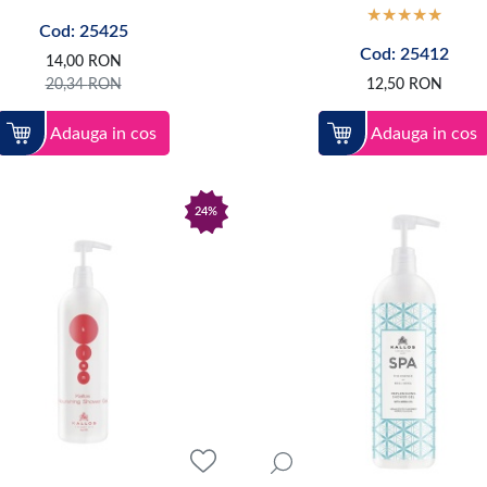
Cod: 25425
Cod: 25412
14,00
RON
20,34
RON
12,50
RON
Adauga in cos
Adauga in cos
24%