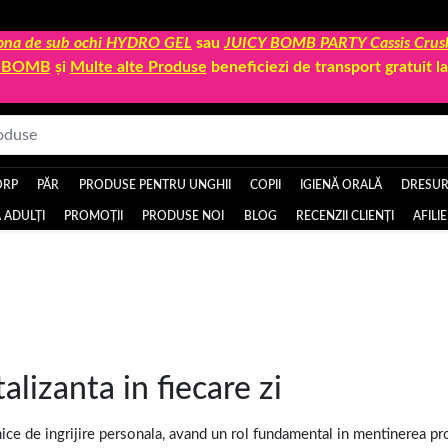
 zona de sub ochi HYDRO GEL
sau
JUICY BOMB PARTY Cassis Crus
Y BOMB
și
Multe alte Produse
beneficiezi de transport gratuit 
ORP
PĂR
PRODUSE PENTRU UNGHII
COPII
IGIENĂ ORALĂ
DRESURI
 ADULȚI
PROMOȚII
PRODUSE NOI
BLOG
RECENZII CLIENȚI
AFILI
talizanta in fiecare zi
nice de ingrijire personala, avand un rol fundamental in mentinerea pr