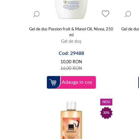
Gel de dus Passion fruit & Manoi Oil, Nivea, 250
Gel de dus
ml
Gel de duș
Cod: 29488
10,00
RON
16,00
RON
Adauga in cos
NOU
30%