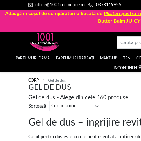
office@1001cosmetice.ro
0378119955
Adaugă în coșul de cumpărături o bucată de
Plasturi pentru
Butter Balm JUIC
PARFUMURI DAMA
PARFUMURI BĂRBAȚI
MAKE-UP
TEN
C
INCONTINENȚĂ
CORP
Gel de duș
GEL DE DUȘ
Gel de duș - Alege din cele 160 produse
Sortează
Gel de dus – ingrijire revi
Gelul pentru dus este un element esential al rutinei zil