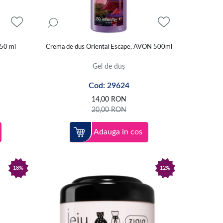
250 ml
Crema de dus Oriental Escape, AVON 500ml
Gel de duș
Cod: 29624
14,00
RON
20,00
RON
Adauga in cos
18%
12%