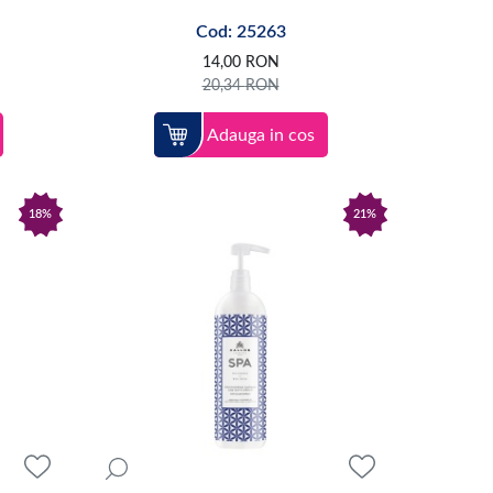
Cod: 25263
14,00
RON
20,34
RON
Adauga in cos
18%
21%