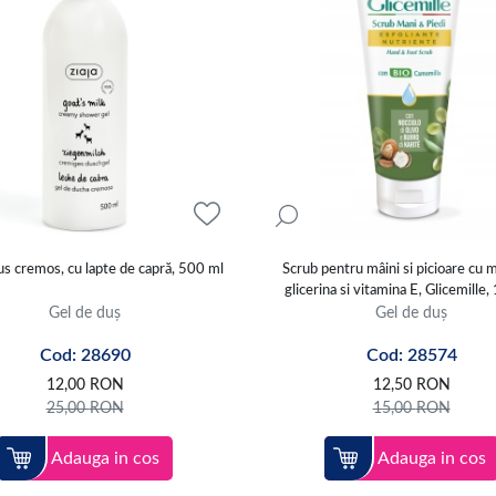
us cremos, cu lapte de capră, 500 ml
Scrub pentru mâini si picioare cu 
glicerina si vitamina E, Glicemille
Gel de duș
Gel de duș
Cod: 28690
Cod: 28574
12,00
RON
12,50
RON
25,00
RON
15,00
RON
Adauga in cos
Adauga in cos