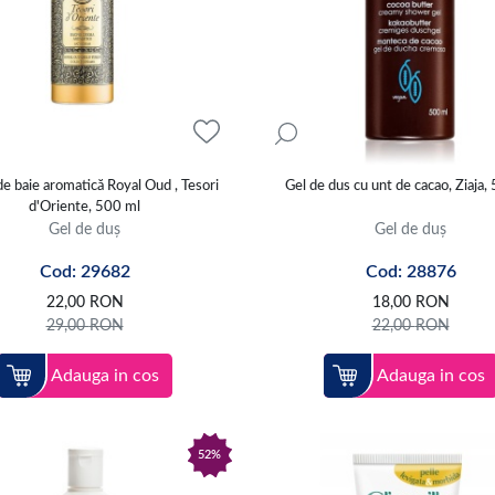
e baie aromatică Royal Oud , Tesori
Gel de dus cu unt de cacao, Ziaja,
d'Oriente, 500 ml
Gel de duș
Gel de duș
Cod: 29682
Cod: 28876
22,00
RON
18,00
RON
29,00
RON
22,00
RON
Adauga in cos
Adauga in cos
52%