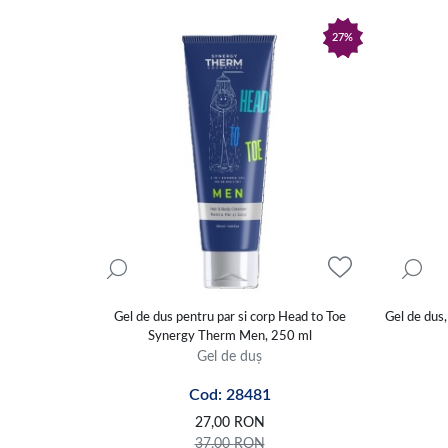
27%
Gel de dus pentru par si corp Head to Toe
Gel de dus
Synergy Therm Men, 250 ml
Gel de duș
Cod: 28481
27,00
RON
37,00
RON