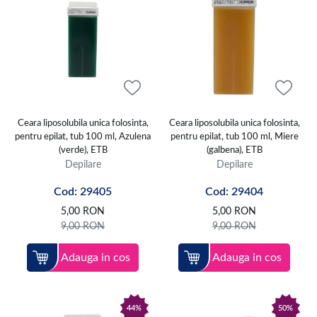
Ceara liposolubila unica folosinta,
Ceara liposolubila unica folosinta,
pentru epilat, tub 100 ml, Azulena
pentru epilat, tub 100 ml, Miere
(verde), ETB
(galbena), ETB
Depilare
Depilare
Cod: 29405
Cod: 29404
5,00
RON
5,00
RON
9,00
RON
9,00
RON
Adauga in cos
Adauga in cos
44%
50%