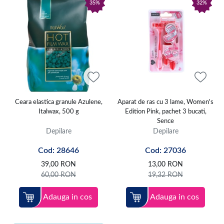
35%
32%
Ceara elastica granule Azulene,
Aparat de ras cu 3 lame, Women's
Italwax, 500 g
Edition Pink, pachet 3 bucati,
Sence
Depilare
Depilare
Cod: 28646
Cod: 27036
39,00
RON
13,00
RON
60,00
RON
19,32
RON
Adauga in cos
Adauga in cos