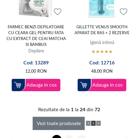
FARMEC BENZI DEPILATOARE
GILLETTE VENUS SMOOTH
CU CEARA GEL PENTRU FATA
APARAT DE RAS + 2 REZERVE
CU EXTRACT DE CEAI MATCHA
Igienă intimă
SI BAMBUS
Depilare
Cod: 13289
Cod: 12716
12,00
RON
48,00
RON
Adauga in cos
Adauga in cos
Rezultate de la
1
la
24
din
72
Vezi toate produsele