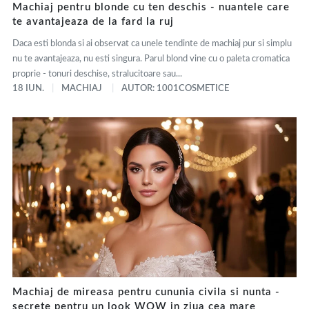
Machiaj pentru blonde cu ten deschis - nuantele care
te avantajeaza de la fard la ruj
Daca esti blonda si ai observat ca unele tendinte de machiaj pur si simplu
nu te avantajeaza, nu esti singura. Parul blond vine cu o paleta cromatica
proprie - tonuri deschise, stralucitoare sau...
18 IUN.
MACHIAJ
AUTOR: 1001COSMETICE
Machiaj de mireasa pentru cununia civila si nunta -
secrete pentru un look WOW in ziua cea mare