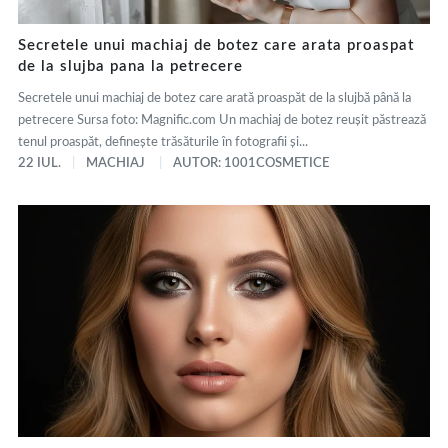
Secretele unui machiaj de botez care arata proaspat
de la slujba pana la petrecere
Secretele unui machiaj de botez care arată proaspăt de la slujbă până la
petrecere Sursa foto: Magnific.com Un machiaj de botez reușit păstrează
tenul proaspăt, definește trăsăturile în fotografii și...
22 IUL.
MACHIAJ
AUTOR: 1001COSMETICE