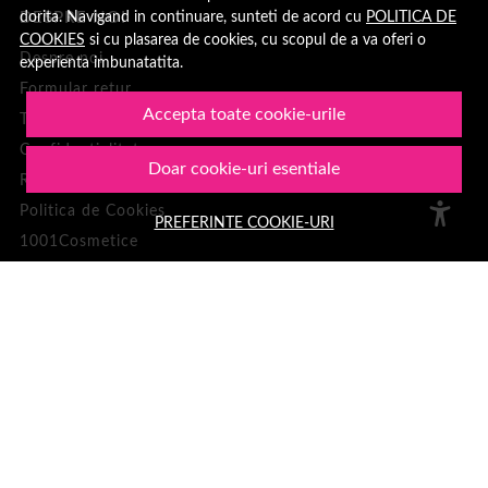
dorita. Navigand in continuare, sunteti de acord cu
POLITICA DE
DESPRE NOI
COOKIES
si cu plasarea de cookies, cu scopul de a va oferi o
Despre noi
experienta imbunatatita.
Formular retur
Accepta toate cookie-urile
Termeni si conditii
Confidentialitate
Doar cookie-uri esentiale
Recenzii clienți
Politica de Cookies
PREFERINTE COOKIE-URI
1001Cosmetice
PLATA SI LIVRARE
Cum cumpar
Loialitate
Cosul meu
Metode de plata
Transport si retururi