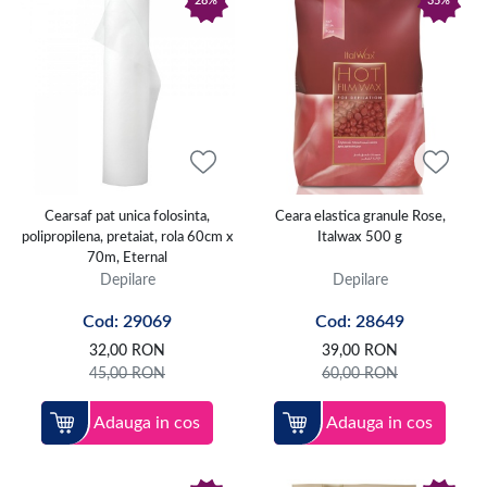
28%
35%
Cearsaf pat unica folosinta,
Ceara elastica granule Rose,
polipropilena, pretaiat, rola 60cm x
Italwax 500 g
70m, Eternal
Depilare
Depilare
Cod: 29069
Cod: 28649
32,00
RON
39,00
RON
45,00
RON
60,00
RON
Adauga in cos
Adauga in cos