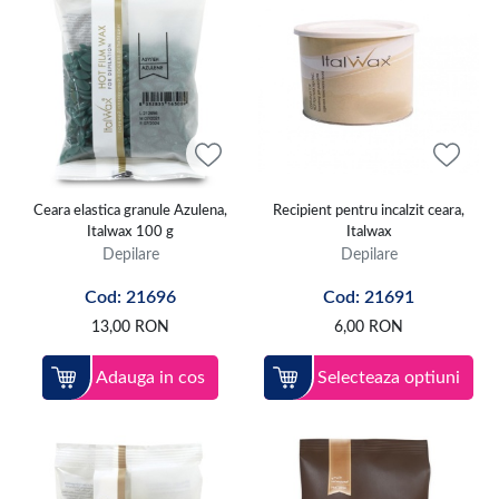
Ceara elastica granule Azulena,
Recipient pentru incalzit ceara,
Italwax 100 g
Italwax
Depilare
Depilare
Cod: 21696
Cod: 21691
13,00
RON
6,00
RON
Adauga in cos
Selecteaza optiuni