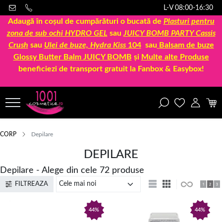
L-V 08:00-16:30
Adaugă în coșul de cumpărături o bucată de
Plasturi pentru
zona de sub ochi HYDRO GEL
sau
JUICY BOMB PARTY Cassis
Crush
sau
Ulei de buze, Hydra Kiss
104
sau
Balsam de buze
Glossy Butter Balm JUICY BOMB
și
Multe alte Produse
beneficiezi de transport gratuit la Fanbox & Easybox!
CORP
Depilare
DEPILARE
Depilare - Alege din cele 72 produse
FILTREAZA
44%
44%