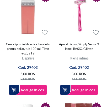
Ceara liposolubila unica folosinta,
Aparat de ras, Simply Venus 3
pentru epilat, tub 100 ml, Titan
lame, BASIC, Gillette
(roz), ETB
Depilare
Igienă intimă
Cod: 29403
Cod: 29402
5,00
RON
3,00
RON
9,00
RON
6,00
RON
Adauga in cos
Adauga in cos