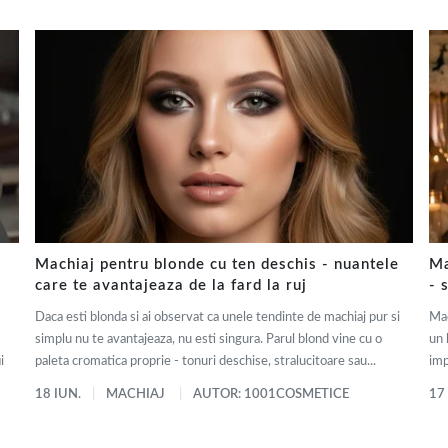
Machiaj pentru blonde cu ten deschis - nuantele
Ma
care te avantajeaza de la fard la ruj
- 
Daca esti blonda si ai observat ca unele tendinte de machiaj pur si
Mac
simplu nu te avantajeaza, nu esti singura. Parul blond vine cu o
un 
i
paleta cromatica proprie - tonuri deschise, stralucitoare sau...
imp
18 IUN.
MACHIAJ
AUTOR: 1001COSMETICE
17