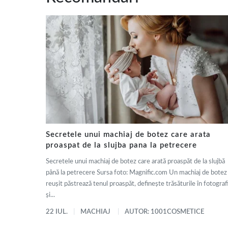
Secretele unui machiaj de botez care arata
proaspat de la slujba pana la petrecere
Secretele unui machiaj de botez care arată proaspăt de la slujbă
până la petrecere Sursa foto: Magnific.com Un machiaj de botez
reușit păstrează tenul proaspăt, definește trăsăturile în fotografi
și...
22 IUL.
MACHIAJ
AUTOR: 1001COSMETICE