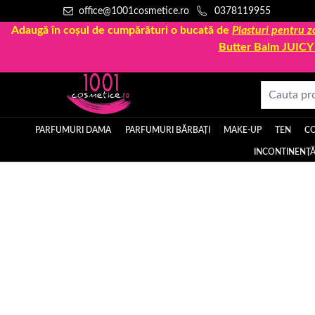
office@1001cosmetice.ro
0378119955
Adaugă în coșul de cumpărături o bucată de
Plasturi pentru
Butter Balm JUIC
PARFUMURI DAMA
PARFUMURI BĂRBAȚI
MAKE-UP
TEN
C
INCONTINENȚĂ