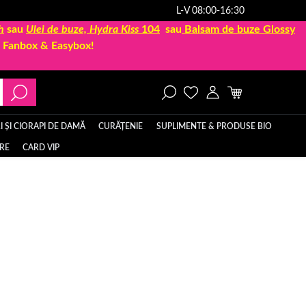
L-V 08:00-16:30
h
sau
Ulei de buze, Hydra Kiss
104
sau
Balsam de buze Glossy
la Fanbox & Easybox!
 ȘI CIORAPI DE DAMĂ
CURĂȚENIE
SUPLIMENTE & PRODUSE BIO
ERE
CARD VIP