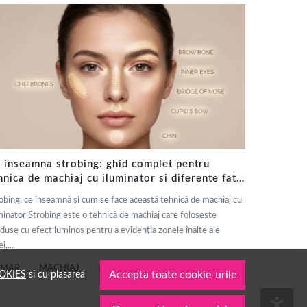
 inseamna strobing: ghid complet pentru
hnica de machiaj cu iluminator si diferente fata
 contouring
obing: ce înseamnă și cum se face această tehnică de machiaj cu
minator Strobing este o tehnică de machiaj care folosește
duse cu efect luminos pentru a evidenția zonele înalte ale
i,...
 MAR.
MACHIAJ
AUTOR: 1001COSMETICE
OKIES
si cu plasarea
Accepta toate cookie-urile