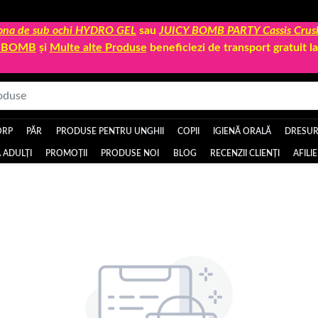
 zona de sub ochi HYDRO GEL
sau
JUICY BOMB PARTY Cassis Crus
Y BOMB
și
Multe alte Produse
beneficiezi de transport gratuit 
ORP
PĂR
PRODUSE PENTRU UNGHII
COPII
IGIENĂ ORALĂ
DRESURI
 ADULȚI
PROMOȚII
PRODUSE NOI
BLOG
RECENZII CLIENȚI
AFILI