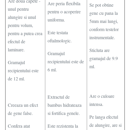
Are doua capete -
Are peria flexibila
Se pot obtine
unul pentru
pentru o acoperire
gene cu pana la
alungire si unul
uniforma.
5mm mai lungi,
pentru volum,
conform testelor
Este testata
pentru a putea crea
instrumentale.
oftalmologic.
efectul de
laminare.
Sticluta are
Gramajul
gramajul de 9.9
recipientului este de
Gramajul
ml.
6 ml.
recipientului este
de 12 ml.
Are o culoare
Extractul de
intensa.
Creeaza un efect
bambus hidrateaza
de gene false.
si fortifica genele.
Pe langa efectul
de alungire, are si
Confera atat
Este rezistenta la