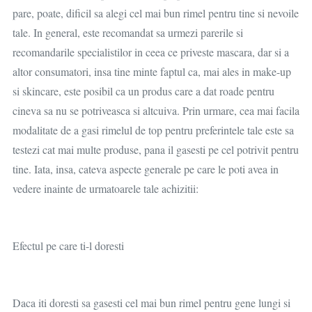
pare, poate, dificil sa alegi cel mai bun rimel pentru tine si nevoile
tale. In general, este recomandat sa urmezi parerile si
recomandarile specialistilor in ceea ce priveste mascara, dar si a
altor consumatori, insa tine minte faptul ca, mai ales in make-up
si skincare, este posibil ca un produs care a dat roade pentru
cineva sa nu se potriveasca si altcuiva. Prin urmare, cea mai facila
modalitate de a gasi rimelul de top pentru preferintele tale este sa
testezi cat mai multe produse, pana il gasesti pe cel potrivit pentru
tine. Iata, insa, cateva aspecte generale pe care le poti avea in
vedere inainte de urmatoarele tale achizitii:
Efectul pe care ti-l doresti
Daca iti doresti sa gasesti cel mai bun rimel pentru gene lungi si