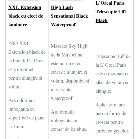
L`Oreal Paris
XXL Extension
High Lash
Telescopic Lift
black cu efect de
Sensational Black
Black
laminare
Waterproof
PRO XXL
Mascara Sky High
Extension black de
de la Maybelline
Telescopic Lift de
la brandul L`Oreal
este un rimel cu
la L`Oreal Paris
este un rimel
efect de alungire si
este o mascara cu
pentru alungire si
volum, disponibil si
efect de volum si
volum.
in varianta
alungire.
waterproof.
Are o formula
Aplicatorul are
imbogatita cu
Are formula
peri in forma de
superfibre de pana
imbogatita cu
croseta pentru
la 3mm.
extract de bambus.
curbarea genelor.