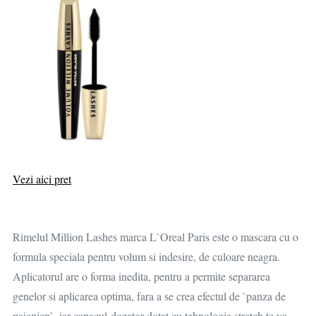
Vezi aici pret
Rimelul Million Lashes marca L`Oreal Paris este o mascara cu o
formula speciala pentru volum si indesire, de culoare neagra.
Aplicatorul are o forma inedita, pentru a permite separarea
genelor si aplicarea optima, fara a se crea efectul de `panza de
paianjen`, iar capacul-dozator dotat cu tehnologia stretch te va