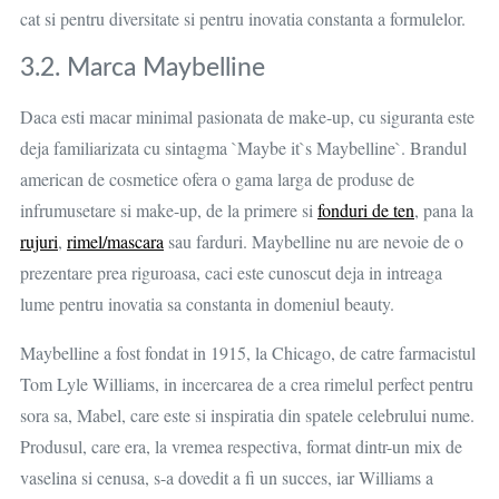
cat si pentru diversitate si pentru inovatia constanta a formulelor.
3.2. Marca Maybelline
Daca esti macar minimal pasionata de make-up, cu siguranta este
deja familiarizata cu sintagma `Maybe it`s Maybelline`. Brandul
american de cosmetice ofera o gama larga de produse de
infrumusetare si make-up, de la primere si
fonduri de ten
, pana la
rujuri
,
rimel/mascara
sau farduri. Maybelline nu are nevoie de o
prezentare prea riguroasa, caci este cunoscut deja in intreaga
lume pentru inovatia sa constanta in domeniul beauty.
Maybelline a fost fondat in 1915, la Chicago, de catre farmacistul
Tom Lyle Williams, in incercarea de a crea rimelul perfect pentru
sora sa, Mabel, care este si inspiratia din spatele celebrului nume.
Produsul, care era, la vremea respectiva, format dintr-un mix de
vaselina si cenusa, s-a dovedit a fi un succes, iar Williams a