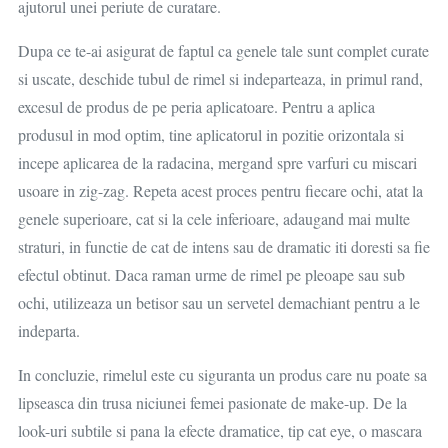
ajutorul unei periute de curatare.
Dupa ce te-ai asigurat de faptul ca genele tale sunt complet curate
si uscate, deschide tubul de rimel si indeparteaza, in primul rand,
excesul de produs de pe peria aplicatoare. Pentru a aplica
produsul in mod optim, tine aplicatorul in pozitie orizontala si
incepe aplicarea de la radacina, mergand spre varfuri cu miscari
usoare in zig-zag. Repeta acest proces pentru fiecare ochi, atat la
genele superioare, cat si la cele inferioare, adaugand mai multe
straturi, in functie de cat de intens sau de dramatic iti doresti sa fie
efectul obtinut. Daca raman urme de rimel pe pleoape sau sub
ochi, utilizeaza un betisor sau un servetel demachiant pentru a le
indeparta.
In concluzie, rimelul este cu siguranta un produs care nu poate sa
lipseasca din trusa niciunei femei pasionate de make-up. De la
look-uri subtile si pana la efecte dramatice, tip cat eye, o mascara