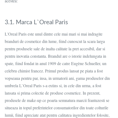
acestea:
3.1. Marca L`Oreal Paris
L'Oreal Paris este unul dintre cele mai mari si mai indragite
branduri de cosmetice din lume, fiind cunoscut la scara larga
pentru produsele sale de inalta calitate la pret accesibil, dar si
pentru inovatia constanta. Brandul are o istorie indelungata in
spate, fiind fondat in anul 1909 de catre Eugène Schueller, un
celebru chimist francez. Primul produs lansat pe piata a fost
vopseaua pentru par, insa, in urmatorii ani, gama produselor din
umbrela L`Oreal Paris s-a extins si, in cele din urma, a fost
lansata si prima colectie de produse cosmetice. In prezent,
produsele de make-up ce poarta semnatura marcii frantuzesti se
situeaza in topul preferintelor consumatorilor din toate colturile
lumii, fiind apreciate atat pentru calitatea ingredientelor folosite,