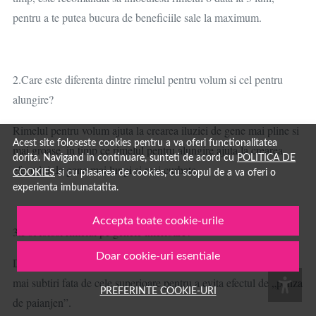
pentru a te putea bucura de beneficiile sale la maximum.
2.Care este diferenta dintre rimelul pentru volum si cel pentru
alungire?
Rimelul pentru volum ajuta la crearea iluziei de gene mai pline si
Acest site foloseste cookies pentru a va oferi functionalitatea
mai groase, in timp ce rimelul pentru alungire ajuta la crearea
dorita. Navigand in continuare, sunteti de acord cu
POLITICA DE
efectului de gene mai lungi si mai curbate.
COOKIES
si cu plasarea de cookies, cu scopul de a va oferi o
experienta imbunatatita.
Accepta toate cookie-urile
3.Pot folosi rimelul pe genele inferioare?
Doar cookie-uri esentiale
Da, rimelul poate fi aplicat si pe genele inferioare, dar in straturi
mai subtiri fata de cele superioare pentru a evita efectul de „panza
PREFERINTE COOKIE-URI
de paianjen”.