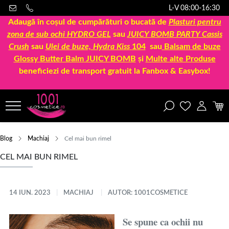
L-V 08:00-16:30
Adaugă în coșul de cumpărături o bucată de
Plasturi pentru
zona de sub ochi HYDRO GEL
sau
JUICY BOMB PARTY Cassis
Crush
sau
Ulei de buze, Hydra Kiss
104
sau
Balsam de buze
Glossy Butter Balm JUICY BOMB
și
Multe alte Produse
beneficiezi de transport gratuit la Fanbox & Easybox!
Blog
Machiaj
Cel mai bun rimel
CEL MAI BUN RIMEL
14 IUN. 2023
MACHIAJ
AUTOR: 1001COSMETICE
Se spune ca ochii nu