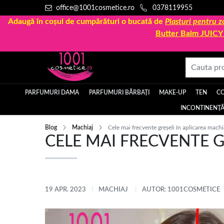
office@1001cosmetice.ro
0378119955
Adaugă în coșul de cumpărături o bucată de
Plasturi pentru
Butter Balm JUIC
PARFUMURI DAMA
PARFUMURI BĂRBAȚI
MAKE-UP
TEN
C
INCONTINENȚĂ
Blog
Machiaj
Cele mai frecvente greșeli în aplicarea machia
CELE MAI FRECVENTE GR
19 APR. 2023
MACHIAJ
AUTOR: 1001COSMETICE