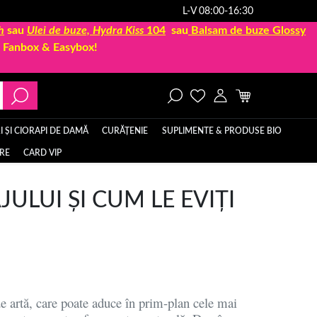
L-V 08:00-16:30
h
sau
Ulei de buze, Hydra Kiss
104
sau
Balsam de buze Glossy
la Fanbox & Easybox!
 ȘI CIORAPI DE DAMĂ
CURĂȚENIE
SUPLIMENTE & PRODUSE BIO
ERE
CARD VIP
ULUI ȘI CUM LE EVIȚI
e artă, care poate aduce în prim-plan cele mai