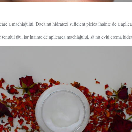
icare a machiajului. Dacă nu hidratezi suficient pielea înainte de a apli
 tenului tău, iar înainte de aplicarea machiajului, să nu eviti crema hidra