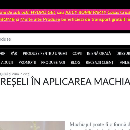
 zona de sub ochi HYDRO GEL
sau
JUICY BOMB PARTY Cassis Crus
Y BOMB
și
Multe alte Produse
beneficiezi de transport gratuit 
ORP
PĂR
PRODUSE PENTRU UNGHII
COPII
IGIENĂ ORALĂ
DRESURI
 ADULȚI
PROMOȚII
PRODUSE NOI
BLOG
RECENZII CLIENȚI
AFILI
jului și cum le eviți
EȘELI ÎN APLICAREA MACHIAJ
Machiajul poate fi o formă d