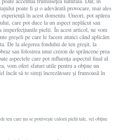
 și poate accentua frumusețea naturală. Dar, în
ajului poate fi și o adevărată provocare, mai ales
 experiență în acest domeniu. Uneori, pot apărea
ului, care pot duce la un aspect neplăcut sau
ua imperfecțiunile pielii.
În acest articol, ne vom
nte greșeli pe care le facem atunci când aplicăm
a. De la alegerea fondului de ten greșit, la
obraz sau folosirea unui creion de sprâncene prea
ate aspectele care pot influența aspectul final al
, vom oferi sfaturi utile pentru a obține un
fel încât să te simți încrezătoare și frumoasă în
 ten care nu se potrivește culorii pielii tale, vei obține