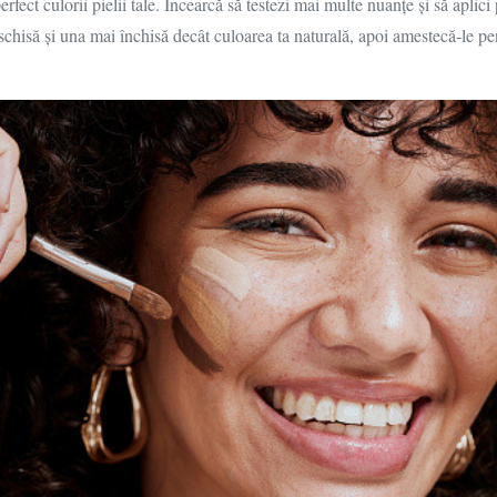
rfect culorii pielii tale. Încearcă să testezi mai multe nuanțe și să aplic
hisă și una mai închisă decât culoarea ta naturală, apoi amestecă-le pen