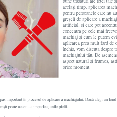
bune trăsături ale feței tale
același timp, aplicarea machi
pentru persoanele care nu au
greșeli de aplicare a machiaj
artificial, și care pot accent
concentra pe cele mai frecve
machiaj și cum le putem evit
aplicarea prea mult fard de 
închis, vom discuta despre to
machiajului tău. De asemenea
aspect natural și frumos, ast
orice moment.
pas important în procesul de aplicare a machiajului. Dacă alegi un fond de
eșit poate accentua imperfecțiunile pielii.