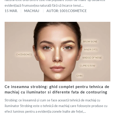
natural este unul dintre cele mai populare stiluri de make-up deoarece
evidențiază frumusețea naturală fără să încarce tenul....
15 MAR.
MACHIAJ
AUTOR: 1001COSMETICE
Ce inseamna strobing: ghid complet pentru tehnica de
machiaj cu iluminator si diferente fata de contouring
Strobing: ce înseamnă și cum se face această tehnică de machiaj cu
iluminator Strobing este o tehnică de machiaj care folosește produse cu
efect luminos pentru a evidenția zonele înalte ale feței,...