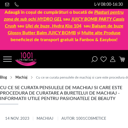
L-V 08:00-16:30
Adaugă în coșul de cumpărături o bucată de
Plasturi pentru
zona de sub ochi HYDRO GEL
sau
JUICY BOMB PARTY Cassis
Crush
sau
Ulei de buze, Hydra Kiss
104
sau
Balsam de buze
Glossy Butter Balm JUICY BOMB
și
Multe alte Produse
beneficiezi de transport gratuit la Fanbox & Easybox!
Blog
Machiaj
Cu ce se curata pensulele de machiaj si care este procedura de
CU CE SE CURATA PENSULELE DE MACHIAJ SI CARE ESTE
PROCEDURA DE CURATARE A BURETELUI DE MACHIAJ -
INFORMATII UTILE PENTRU PASIONATELE DE BEAUTY
14 NOV. 2023
MACHIAJ
AUTOR: 1001COSMETICE