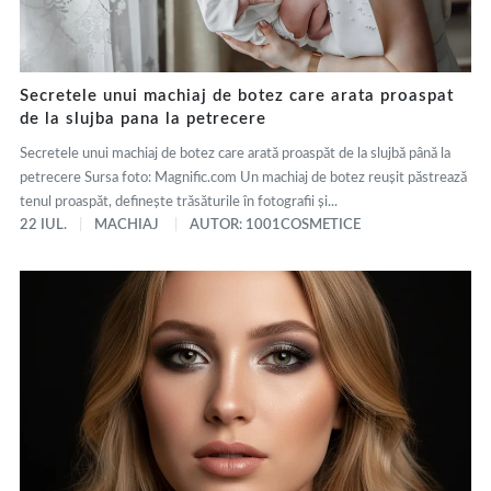
Secretele unui machiaj de botez care arata proaspat
de la slujba pana la petrecere
Secretele unui machiaj de botez care arată proaspăt de la slujbă până la
petrecere Sursa foto: Magnific.com Un machiaj de botez reușit păstrează
tenul proaspăt, definește trăsăturile în fotografii și...
22 IUL.
MACHIAJ
AUTOR: 1001COSMETICE