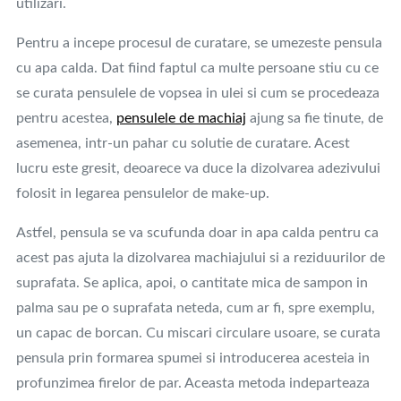
utilizari.
Pentru a incepe procesul de curatare, se umezeste pensula
cu apa calda. Dat fiind faptul ca multe persoane stiu cu ce
se curata pensulele de vopsea in ulei si cum se procedeaza
pentru acestea,
pensulele de machiaj
ajung sa fie tinute, de
asemenea, intr-un pahar cu solutie de curatare. Acest
lucru este gresit, deoarece va duce la dizolvarea adezivului
folosit in legarea pensulelor de make-up.
Astfel, pensula se va scufunda doar in apa calda pentru ca
acest pas ajuta la dizolvarea machiajului si a reziduurilor de
suprafata. Se aplica, apoi, o cantitate mica de sampon in
palma sau pe o suprafata neteda, cum ar fi, spre exemplu,
un capac de borcan. Cu miscari circulare usoare, se curata
pensula prin formarea spumei si introducerea acesteia in
profunzimea firelor de par. Aceasta metoda indeparteaza