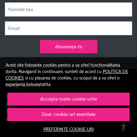
Numele tau
Email
Aboneaza-te
Acest site foloseste cookies pentru a va oferi functionalitatea
dorita. Navigand in continuare, sunteti de acord cu
POLITICA DE
COOKIES
si cu plasarea de cookies, cu scopul de a va oferi o
experienta imbunatatita.
Group Hara SRL
Sediu:
Accepta toate cookie-urile
Aleea Trandafirilor 2, Hateg, jud. Hunedoara
Telefon: 0378.11.99.55
Doar cookie-uri esentiale
Email:
office@1001cosmetice.ro
PREFERINTE COOKIE-URI