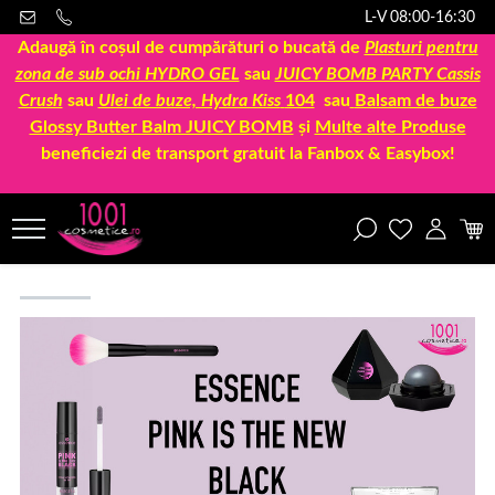
L-V 08:00-16:30
Adaugă în coșul de cumpărături o bucată de
Plasturi pentru
zona de sub ochi HYDRO GEL
sau
JUICY BOMB PARTY Cassis
Crush
sau
Ulei de buze, Hydra Kiss
104
sau
Balsam de buze
Glossy Butter Balm JUICY BOMB
și
Multe alte Produse
beneficiezi de transport gratuit la Fanbox & Easybox!