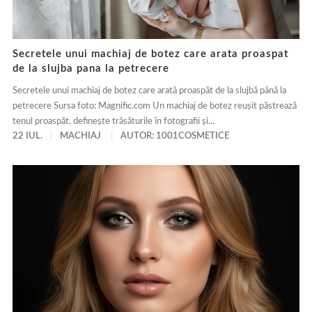
Secretele unui machiaj de botez care arata proaspat
de la slujba pana la petrecere
Secretele unui machiaj de botez care arată proaspăt de la slujbă până la
petrecere Sursa foto: Magnific.com Un machiaj de botez reușit păstrează
tenul proaspăt, definește trăsăturile în fotografii și...
22 IUL.
MACHIAJ
AUTOR: 1001COSMETICE