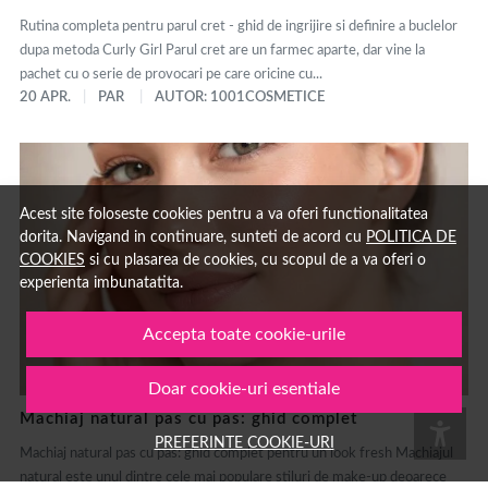
Rutina completa pentru parul cret - ghid de ingrijire si definire a buclelor
dupa metoda Curly Girl Parul cret are un farmec aparte, dar vine la
pachet cu o serie de provocari pe care oricine cu...
20 APR.
PAR
AUTOR: 1001COSMETICE
Acest site foloseste cookies pentru a va oferi functionalitatea
dorita. Navigand in continuare, sunteti de acord cu
POLITICA DE
COOKIES
si cu plasarea de cookies, cu scopul de a va oferi o
experienta imbunatatita.
Accepta toate cookie-urile
Doar cookie-uri esentiale
Machiaj natural pas cu pas: ghid complet
PREFERINTE COOKIE-URI
Machiaj natural pas cu pas: ghid complet pentru un look fresh Machiajul
natural este unul dintre cele mai populare stiluri de make-up deoarece