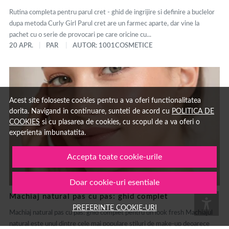
Rutina completa pentru parul cret - ghid de ingrijire si definire a buclelor
dupa metoda Curly Girl Parul cret are un farmec aparte, dar vine la
pachet cu o serie de provocari pe care oricine cu...
20 APR.
PAR
AUTOR: 1001COSMETICE
Acest site foloseste cookies pentru a va oferi functionalitatea
dorita. Navigand in continuare, sunteti de acord cu
POLITICA DE
COOKIES
si cu plasarea de cookies, cu scopul de a va oferi o
experienta imbunatatita.
Accepta toate cookie-urile
Doar cookie-uri esentiale
Machiaj natural pas cu pas: ghid complet
PREFERINTE COOKIE-URI
Machiaj natural pas cu pas: ghid complet pentru un look fresh Machiajul
natural este unul dintre cele mai populare stiluri de make-up deoarece