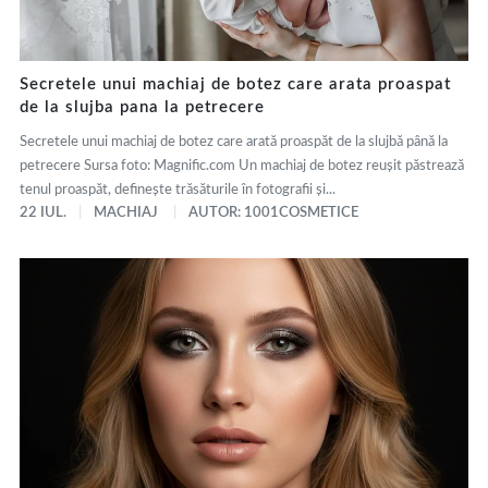
Secretele unui machiaj de botez care arata proaspat
de la slujba pana la petrecere
Secretele unui machiaj de botez care arată proaspăt de la slujbă până la
petrecere Sursa foto: Magnific.com Un machiaj de botez reușit păstrează
tenul proaspăt, definește trăsăturile în fotografii și...
22 IUL.
MACHIAJ
AUTOR: 1001COSMETICE