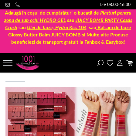
L-V 08:00-16:30
Adaugă în coșul de cumpărături o bucată de
Plasturi pentru
zona de sub ochi HYDRO GEL
sau
JUICY BOMB PARTY Cassis
Crush
sau
Ulei de buze, Hydra Kiss
104
sau
Balsam de buze
Glossy Butter Balm JUICY BOMB
și
Multe alte Produse
beneficiezi de transport gratuit la Fanbox & Easybox!