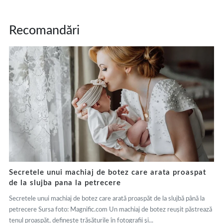
Recomandări
Secretele unui machiaj de botez care arata proaspat
de la slujba pana la petrecere
Secretele unui machiaj de botez care arată proaspăt de la slujbă până la
petrecere Sursa foto: Magnific.com Un machiaj de botez reușit păstrează
tenul proaspăt, definește trăsăturile în fotografii și...