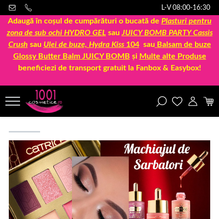
L-V 08:00-16:30
Adaugă în coșul de cumpărături o bucată de
Plasturi pentru
zona de sub ochi HYDRO GEL
sau
JUICY BOMB PARTY Cassis
Crush
sau
Ulei de buze, Hydra Kiss
104
sau
Balsam de buze
Glossy Butter Balm JUICY BOMB
și
Multe alte Produse
beneficiezi de transport gratuit la Fanbox & Easybox!