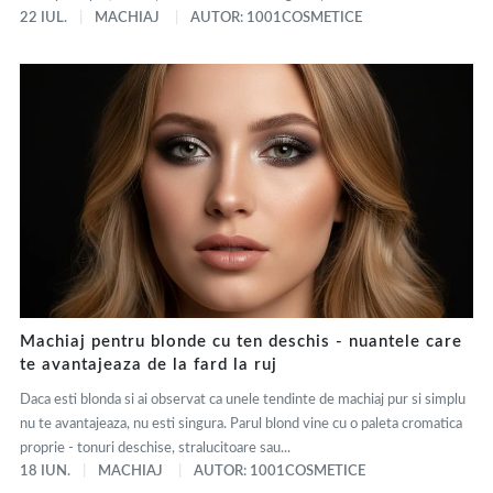
22 IUL.
MACHIAJ
AUTOR: 1001COSMETICE
Machiaj pentru blonde cu ten deschis - nuantele care
te avantajeaza de la fard la ruj
Daca esti blonda si ai observat ca unele tendinte de machiaj pur si simplu
nu te avantajeaza, nu esti singura. Parul blond vine cu o paleta cromatica
proprie - tonuri deschise, stralucitoare sau...
18 IUN.
MACHIAJ
AUTOR: 1001COSMETICE