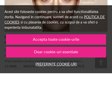
Acest site foloseste cookies pentru a va oferi functionalitatea
dorita. Navigand in continuare, sunteti de acord cu
POLITICA DE
COOKIES
si cu plasarea de cookies, cu scopul de a va oferi o
experienta imbunatatita.
Ce inseamna strobing: ghid complet pentru tehnica de
Accepta toate cookie-urile
machiaj cu iluminator si diferente fata de contouring
Strobing: ce înseamnă și cum se face această tehnică de machiaj cu
Doar cookie-uri esentiale
iluminator Strobing este o tehnică de machiaj care folosește produse cu
efect luminos pentru a evidenția zonele înalte ale feței,...
PREFERINTE COOKIE-URI
15 MAR.
MACHIAJ
AUTOR: 1001COSMETICE
Branduri