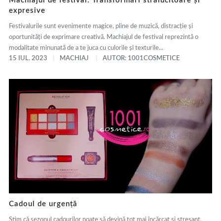
Machiajul de festival: Transformări strălucitoare și
expresive
Festivalurile sunt evenimente magice, pline de muzică, distracție și
oportunități de exprimare creativă. Machiajul de festival reprezintă o
modalitate minunată de a te juca cu culorile și texturile...
15 IUL. 2023
MACHIAJ
AUTOR: 1001COSMETICE
Cadoul de urgență
Știm că sezonul cadourilor poate să devină tot mai încărcat și stresant,