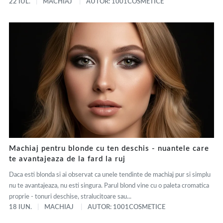
22 IUL.
MACHIAJ
AUTOR: 1001COSMETICE
Machiaj pentru blonde cu ten deschis - nuantele care
te avantajeaza de la fard la ruj
Daca esti blonda si ai observat ca unele tendinte de machiaj pur si simplu
nu te avantajeaza, nu esti singura. Parul blond vine cu o paleta cromatica
proprie - tonuri deschise, stralucitoare sau...
18 IUN.
MACHIAJ
AUTOR: 1001COSMETICE