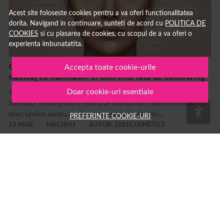
Acest site foloseste cookies pentru a va oferi functionalitatea
dorita. Navigand in continuare, sunteti de acord cu
POLITICA DE
COOKIES
si cu plasarea de cookies, cu scopul de a va oferi o
experienta imbunatatita.
Ce inseamna strobing: ghid complet pentru tehnica de
Accepta toate cookie-urile
machiaj cu iluminator si diferente fata de contouring
Doar cookie-uri esentiale
Strobing: ce înseamnă și cum se face această tehnică de machiaj cu
iluminator Strobing este o tehnică de machiaj care folosește produse cu
efect luminos pentru a evidenția zonele înalte ale feței,...
PREFERINTE COOKIE-URI
15 MAR.
MACHIAJ
AUTOR: 1001COSMETICE
Branduri