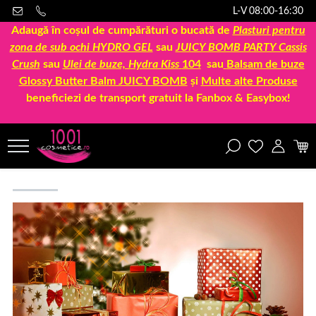
L-V 08:00-16:30
Adaugă în coșul de cumpărături o bucată de
Plasturi pentru
zona de sub ochi HYDRO GEL
sau
JUICY BOMB PARTY Cassis
Crush
sau
Ulei de buze, Hydra Kiss
104
sau
Balsam de buze
Glossy Butter Balm JUICY BOMB
și
Multe alte Produse
beneficiezi de transport gratuit la Fanbox & Easybox!