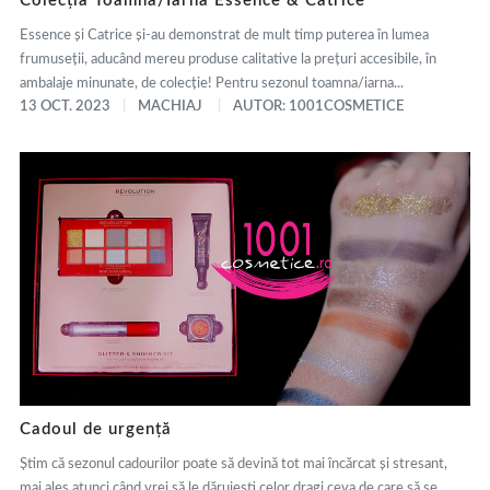
Colecția Toamna/Iarna Essence & Catrice
Essence și Catrice și-au demonstrat de mult timp puterea în lumea
frumuseții, aducând mereu produse calitative la prețuri accesibile, în
ambalaje minunate, de colecție! Pentru sezonul toamna/iarna...
13 OCT. 2023
MACHIAJ
AUTOR: 1001COSMETICE
Cadoul de urgență
Știm că sezonul cadourilor poate să devină tot mai încărcat și stresant,
mai ales atunci când vrei să le dăruiești celor dragi ceva de care să se