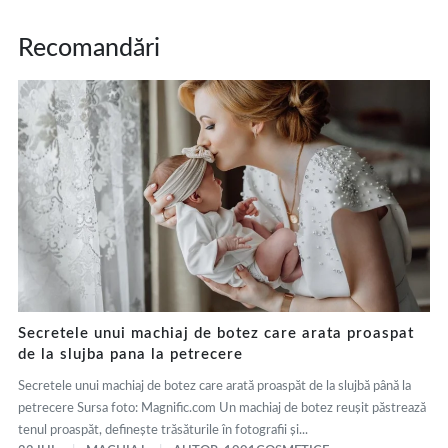
Recomandări
Secretele unui machiaj de botez care arata proaspat
de la slujba pana la petrecere
Secretele unui machiaj de botez care arată proaspăt de la slujbă până la
petrecere Sursa foto: Magnific.com Un machiaj de botez reușit păstrează
tenul proaspăt, definește trăsăturile în fotografii și...