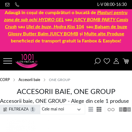
L-V 08:00-16:30
Adaugă în coșul de cumpărături o bucată de
Plasturi pentru
zona de sub ochi HYDRO GEL
sau
JUICY BOMB PARTY Cassis
Crush
sau
Ulei de buze, Hydra Kiss
104
sau
Balsam de buze
Glossy Butter Balm JUICY BOMB
și
Multe alte Produse
beneficiezi de transport gratuit la Fanbox & Easybox!
CORP
Accesorii baie
ONE GROUP
ACCESORII BAIE, ONE GROUP
Accesorii baie, ONE GROUP - Alege din cele 1 produse
FILTREAZA
1