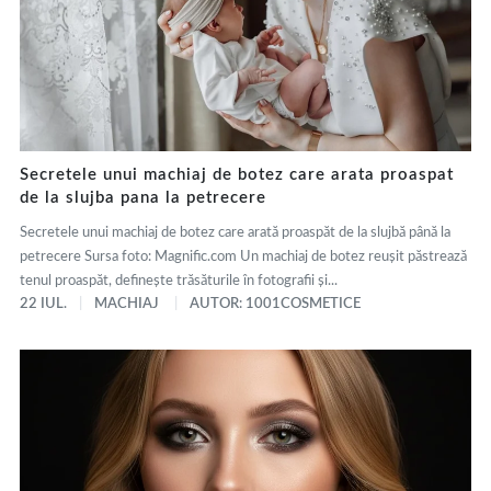
Secretele unui machiaj de botez care arata proaspat
de la slujba pana la petrecere
Secretele unui machiaj de botez care arată proaspăt de la slujbă până la
petrecere Sursa foto: Magnific.com Un machiaj de botez reușit păstrează
tenul proaspăt, definește trăsăturile în fotografii și...
22 IUL.
MACHIAJ
AUTOR: 1001COSMETICE