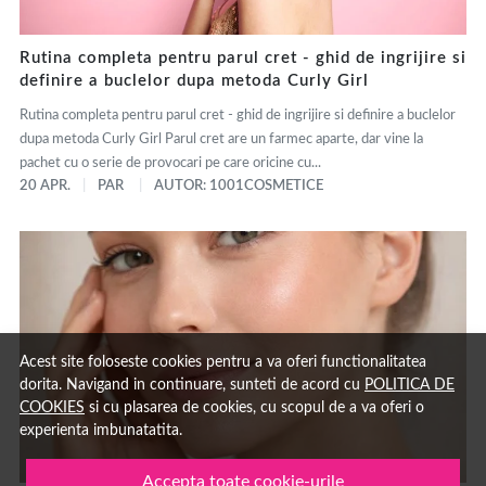
Rutina completa pentru parul cret - ghid de ingrijire si
definire a buclelor dupa metoda Curly Girl
Rutina completa pentru parul cret - ghid de ingrijire si definire a buclelor
dupa metoda Curly Girl Parul cret are un farmec aparte, dar vine la
pachet cu o serie de provocari pe care oricine cu...
20 APR.
PAR
AUTOR: 1001COSMETICE
Acest site foloseste cookies pentru a va oferi functionalitatea
dorita. Navigand in continuare, sunteti de acord cu
POLITICA DE
COOKIES
si cu plasarea de cookies, cu scopul de a va oferi o
experienta imbunatatita.
Accepta toate cookie-urile