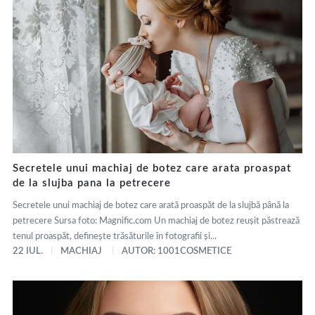
Secretele unui machiaj de botez care arata proaspat
de la slujba pana la petrecere
Secretele unui machiaj de botez care arată proaspăt de la slujbă până la
petrecere Sursa foto: Magnific.com Un machiaj de botez reușit păstrează
tenul proaspăt, definește trăsăturile în fotografii și...
22 IUL.
MACHIAJ
AUTOR: 1001COSMETICE