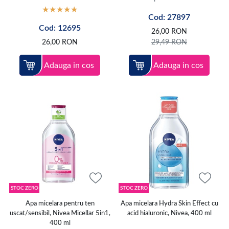
Cod: 27897
Cod: 12695
26,00
RON
26,00
RON
29,49
RON
Adauga in cos
Adauga in cos
STOC ZERO
STOC ZERO
Apa micelara pentru ten
Apa micelara Hydra Skin Effect cu
uscat/sensibil, Nivea Micellar 5in1,
acid hialuronic, Nivea, 400 ml
400 ml