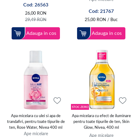
Cod: 26563
In magazinul nostru online, vei descoperi o gama variata de produse,
Cod: 21767
menite sa raspunda nevoilor tale de ingrijire a tenului. Mai exact, poti
26,00
RON
achizitiona o apa micelara formulata cu vitamine esentiale, cum ar fi
29,49
RON
25,00
RON
/ Buc
vitamina C, care ofera un plus de stralucire. De asemenea, poti alege din
optiuni hidratante, pe baza de ulei sau fara ulei, adaptate fiecarui tip de
Adauga in cos
Adauga in cos
ten. De exemplu, oferim ape micelare imbogatite cu acid hialuronic,
pentru o hidratare intensa, sau cu acid salicilic, ideal pentru tenul
predispus la acnee. Unele ape micelare fiind chiar fara parfum.
Ai grija de tenul tau si foloseste o apa micelara pentru fata,
un
demachiant
, o
crema de fata
, o
lotiune tonica
, dar si alte produse de
calitate, precum
geluri si masti de curatare
, ce sunt in concordanta cu
nevoile sale specifice.
Acestea ajuta la mentinerea unui ten curat si hidratat.
STOC ZERO
Apa micelara cu ulei si apa de
Apa micelara cu efect de iluminare
trandafiri, pentru toate tipurile de
pentru toate tipurile de ten, Skin
ten, Rose Water, Nivea 400 ml
Glow, Nivea, 400 ml
Ape micelare
Ape micelare