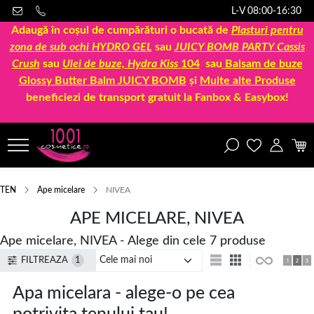
L-V 08:00-16:30
Adaugă în coșul de cumpărături o bucată de
Plasturi pentru
zona de sub ochi HYDRO GEL
sau
JUICY BOMB PARTY Cassis
Crush
sau
Ulei de buze, Hydra Kiss
104
sau
Balsam de buze
Glossy Butter Balm JUICY BOMB
și
Multe alte Produse
beneficiezi de transport gratuit la Fanbox & Easybox!
TEN
Ape micelare
NIVEA
APE MICELARE, NIVEA
Ape micelare, NIVEA - Alege din cele 7 produse
FILTREAZA
1
Apa micelara - alege-o pe cea