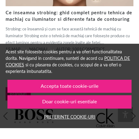
Ce inseamna strobing: ghid complet pentru tehnica de
machiaj cu iluminator si diferente fata de contouring
Strobing: ce înseamnă și cum se face această tehnică de machiaj cu
iluminator Strobing este o tehnică de machiaj care folosește produse cu
efect luminos pentru a evidenția zonele înalte ale feței,...
15 MAR.
MACHIAJ
AUTOR: 1001COSMETICE
Acest site foloseste cookies pentru a va oferi functionalitatea
dorita. Navigand in continuare, sunteti de acord cu
POLITICA DE
COOKIES
si cu plasarea de cookies, cu scopul de a va oferi o
experienta imbunatatita.
Accepta toate cookie-urile
Branduri
Doar cookie-uri esentiale
PREFERINTE COOKIE-URI