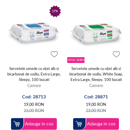
17%
STOC ZERO
Servetele umede cu oțet alb si
Servetele umede cu oțet alb si
bicarbonat de sodiu, Extra Large,
bicarbonat de sodiu, White Soap,
Sleepy, 100 bucati
Extra Large, Sleepy, 100 bucati
Camere
Camere
Cod: 28713
Cod: 28871
19,00
RON
19,00
RON
23,00
RON
23,00
RON
Adauga in cos
Adauga in cos