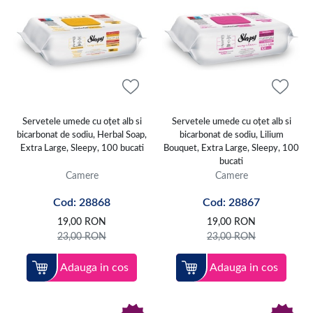
Servetele umede cu oțet alb si
Servetele umede cu oțet alb si
bicarbonat de sodiu, Herbal Soap,
bicarbonat de sodiu, Lilium
Extra Large, Sleepy, 100 bucati
Bouquet, Extra Large, Sleepy, 100
bucati
Camere
Camere
Cod: 28868
Cod: 28867
19,00
RON
19,00
RON
23,00
RON
23,00
RON
Adauga in cos
Adauga in cos