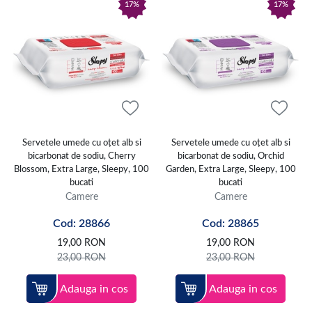
17%
17%
Servetele umede cu oțet alb si
Servetele umede cu oțet alb si
bicarbonat de sodiu, Cherry
bicarbonat de sodiu, Orchid
Blossom, Extra Large, Sleepy, 100
Garden, Extra Large, Sleepy, 100
bucati
bucati
Camere
Camere
Cod: 28866
Cod: 28865
19,00
RON
19,00
RON
23,00
RON
23,00
RON
Adauga in cos
Adauga in cos