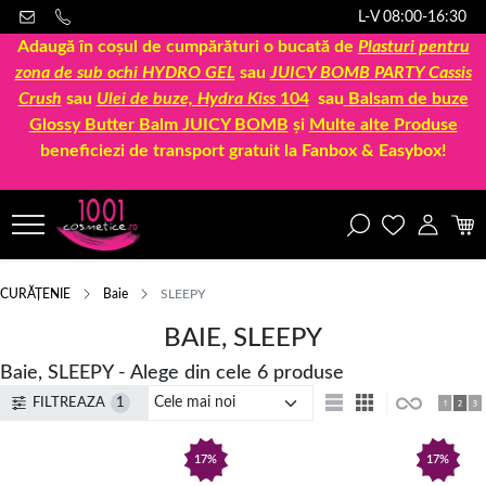
L-V 08:00-16:30
Adaugă în coșul de cumpărături o bucată de
Plasturi pentru
zona de sub ochi HYDRO GEL
sau
JUICY BOMB PARTY Cassis
Crush
sau
Ulei de buze, Hydra Kiss
104
sau
Balsam de buze
Glossy Butter Balm JUICY BOMB
și
Multe alte Produse
beneficiezi de transport gratuit la Fanbox & Easybox!
CURĂȚENIE
Baie
SLEEPY
BAIE, SLEEPY
Baie, SLEEPY - Alege din cele 6 produse
FILTREAZA
1
17%
17%