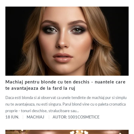
Machiaj pentru blonde cu ten deschis - nuantele care
te avantajeaza de la fard la ruj
Daca esti blonda si ai observat ca unele tendinte de machiaj pur si simplu
nu te avantajeaza, nu esti singura. Parul blond vine cu o paleta cromatica
proprie - tonuri deschise, stralucitoare sau...
18 IUN.
MACHIAJ
AUTOR: 1001COSMETICE