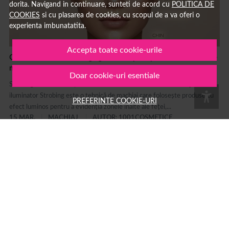
dorita. Navigand in continuare, sunteti de acord cu
POLITICA DE
COOKIES
si cu plasarea de cookies, cu scopul de a va oferi o
experienta imbunatatita.
Accepta toate cookie-urile
Ce inseamna strobing: ghid complet pentru tehnica de
machiaj cu iluminator si diferente fata de contouring
Doar cookie-uri esentiale
Strobing: ce înseamnă și cum se face această tehnică de machiaj cu
iluminator Strobing este o tehnică de machiaj care folosește produse cu
PREFERINTE COOKIE-URI
efect luminos pentru a evidenția zonele înalte ale feței,...
15 MAR.
MACHIAJ
AUTOR: 1001COSMETICE
Branduri