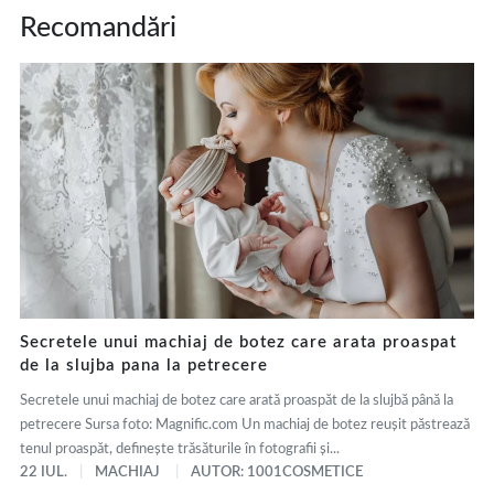
Recomandări
Secretele unui machiaj de botez care arata proaspat
de la slujba pana la petrecere
Secretele unui machiaj de botez care arată proaspăt de la slujbă până la
petrecere Sursa foto: Magnific.com Un machiaj de botez reușit păstrează
tenul proaspăt, definește trăsăturile în fotografii și...
22 IUL.
MACHIAJ
AUTOR: 1001COSMETICE