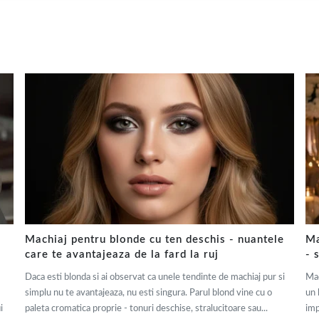
Machiaj pentru blonde cu ten deschis - nuantele
Ma
care te avantajeaza de la fard la ruj
- 
Daca esti blonda si ai observat ca unele tendinte de machiaj pur si
Mac
simplu nu te avantajeaza, nu esti singura. Parul blond vine cu o
un 
i
paleta cromatica proprie - tonuri deschise, stralucitoare sau...
imp