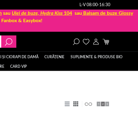
L-V 08:00-16:30
h
sau
Ulei de buze, Hydra Kiss
104
sau
Balsam de buze Glossy
la Fanbox & Easybox!
 ȘI CIORAPI DE DAMĂ
CURĂȚENIE
SUPLIMENTE & PRODUSE BIO
ERE
CARD VIP