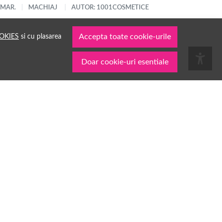
 MAR.
MACHIAJ
AUTOR: 1001COSMETICE
OKIES
si cu plasarea
Accepta toate cookie-urile
Doar cookie-uri esentiale