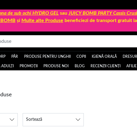
 zona de sub ochi HYDRO GEL
sau
JUICY BOMB PARTY Cassis Crus
Y BOMB
și
Multe alte Produse
beneficiezi de transport gratuit 
ORP
PĂR
PRODUSE PENTRU UNGHII
COPII
IGIENĂ ORALĂ
DRESURI
 ADULȚI
PROMOȚII
PRODUSE NOI
BLOG
RECENZII CLIENȚI
AFILI
oduse
Sortează