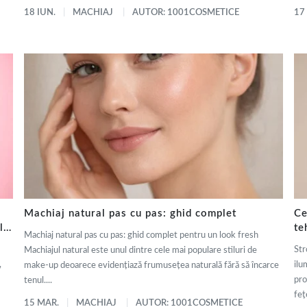
18 IUN.
MACHIAJ
AUTOR: 1001COSMETICE
17
Machiaj natural pas cu pas: ghid complet
Ce
ly
te
Machiaj natural pas cu pas: ghid complet pentru un look fresh
de
Str
Machiajul natural este unul dintre cele mai populare stiluri de
,
ilu
make-up deoarece evidențiază frumusețea naturală fără să încarce
pro
tenul....
fețe
15 MAR.
MACHIAJ
AUTOR: 1001COSMETICE