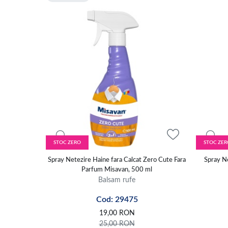
STOC ZERO
STOC ZER
Spray Netezire Haine fara Calcat Zero Cute Fara
Spray Ne
Parfum Misavan, 500 ml
Balsam rufe
Cod: 29475
19,00
RON
25,00
RON