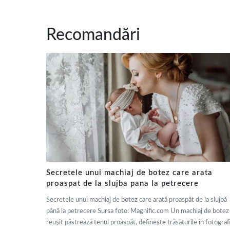
Recomandări
Secretele unui machiaj de botez care arata
proaspat de la slujba pana la petrecere
Secretele unui machiaj de botez care arată proaspăt de la slujbă
până la petrecere Sursa foto: Magnific.com Un machiaj de botez
reușit păstrează tenul proaspăt, definește trăsăturile în fotografi