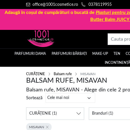
office@1001cosmetice.ro
0378119955
Adaugă în coșul de cumpărături o bucată de
Plasturi pentru
Butter Balm JUIC
PARFUMURI DAMA
PARFUMURI BĂRBAȚI
MAKE-UP
TEN
C
INCONTINENȚĂ
CURĂȚENIE
Balsam rufe
MISAVAN
BALSAM RUFE, MISAVAN
Balsam rufe, MISAVAN - Alege din cele 2 pr
Sortează
CURĂȚENIE
(1)
Branduri
(1)
MISAVAN