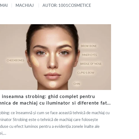
 MAI
MACHIAJ
AUTOR: 1001COSMETICE
 inseamna strobing: ghid complet pentru
hnica de machiaj cu iluminator si diferente fata
 contouring
obing: ce înseamnă și cum se face această tehnică de machiaj cu
minator Strobing este o tehnică de machiaj care folosește
duse cu efect luminos pentru a evidenția zonele înalte ale
i,...