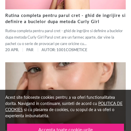
Rutina completa pentru parul cret - ghid de ingrijire si
definire a buclelor dupa metoda Curly Girl
Rutina completa pentru parul cret - ghid de ingrijire si definire a buclelor
dupa metoda Curly Girl Parul cret are un farmec aparte, dar vine la
pachet cu o serie de provocari pe care oricine cu...
20 APR.
PAR
AUTOR: 1001COSMETICE
Acest site foloseste cookies pentru a va oferi functionalitatea
dorita. Navigand in continuare, sunteti de acord cu
POLITICA DE
COOKIES
si cu plasarea de cookies, cu scopul de a va oferi o
experienta imbunatatita.
Accepta toate cookie-urile