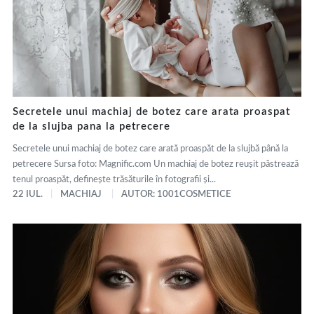
Secretele unui machiaj de botez care arata proaspat
de la slujba pana la petrecere
Secretele unui machiaj de botez care arată proaspăt de la slujbă până la
petrecere Sursa foto: Magnific.com Un machiaj de botez reușit păstrează
tenul proaspăt, definește trăsăturile în fotografii și...
22 IUL.
MACHIAJ
AUTOR: 1001COSMETICE