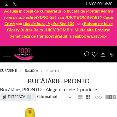
L-V 08:00-16:30
Adaugă în coșul de cumpărături o bucată de
Plasturi pentru
zona de sub ochi HYDRO GEL
sau
JUICY BOMB PARTY Cassis
Crush
sau
Ulei de buze, Hydra Kiss
104
sau
Balsam de buze
Glossy Butter Balm JUICY BOMB
și
Multe alte Produse
beneficiezi de transport gratuit la Fanbox & Easybox!
CURĂȚENIE
Bucătărie
PRONTO
BUCĂTĂRIE, PRONTO
Bucătărie, PRONTO - Alege din cele 1 produse
FILTREAZA
1