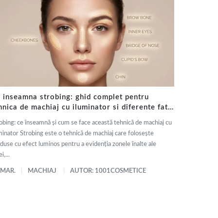
 inseamna strobing: ghid complet pentru
hnica de machiaj cu iluminator si diferente fata
 contouring
obing: ce înseamnă și cum se face această tehnică de machiaj cu
minator Strobing este o tehnică de machiaj care folosește
duse cu efect luminos pentru a evidenția zonele înalte ale
i,...
 MAR.
MACHIAJ
AUTOR: 1001COSMETICE