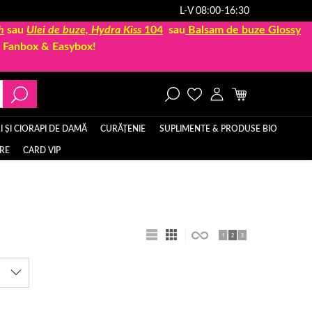
L-V 08:00-16:30
h
sau
Ulei de buze, Hydra Kiss
104
sau
Balsam de buze Glossy
la Fanbox & Easybox!
 ȘI CIORAPI DE DAMĂ
CURĂȚENIE
SUPLIMENTE & PRODUSE BIO
ERE
CARD VIP