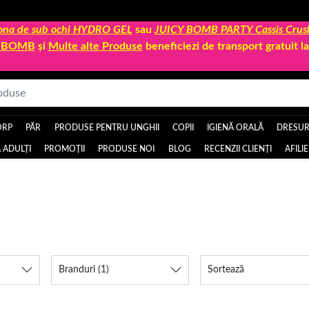
 zona de sub ochi HYDRO GEL
sau
JUICY BOMB PARTY Cassis Crus
Y BOMB
și
Multe alte Produse
beneficiezi de transport gratuit 
ORP
PĂR
PRODUSE PENTRU UNGHII
COPII
IGIENĂ ORALĂ
DRESURI
 ADULȚI
PROMOȚII
PRODUSE NOI
BLOG
RECENZII CLIENȚI
AFILI
Branduri
(1)
Sortează