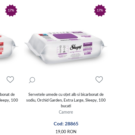
17%
17%
rbonat de
Servetele umede cu oțet alb si bicarbonat de
Sleepy, 100
sodiu, Orchid Garden, Extra Large, Sleepy, 100
bucati
Camere
Cod: 28865
19,00
RON