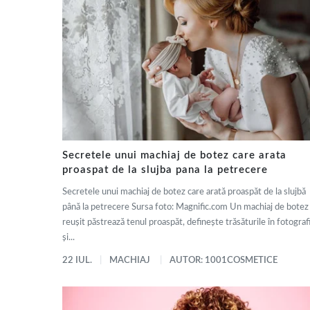
Secretele unui machiaj de botez care arata
proaspat de la slujba pana la petrecere
Secretele unui machiaj de botez care arată proaspăt de la slujbă
până la petrecere Sursa foto: Magnific.com Un machiaj de botez
reușit păstrează tenul proaspăt, definește trăsăturile în fotografi
și...
22 IUL.
MACHIAJ
AUTOR: 1001COSMETICE