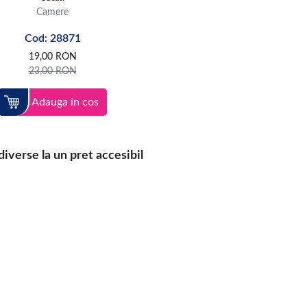
Camere
Cod: 28871
19,00
RON
23,00
RON
Adauga in cos
iverse la un pret accesibil