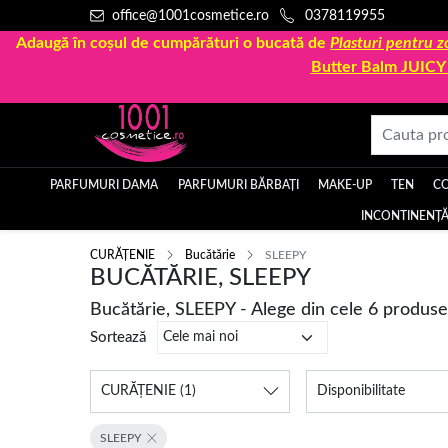
office@1001cosmetice.ro
0378119955
Adaugă în coșul de cumpărături o bucată de
Plasturi pentru
Butter Balm JUIC
PARFUMURI DAMA
PARFUMURI BĂRBAȚI
MAKE-UP
TEN
C
INCONTINENȚĂ
CURĂȚENIE
Bucătărie
SLEEPY
BUCĂTĂRIE, SLEEPY
Bucătărie, SLEEPY - Alege din cele 6 produse
Sortează
CURĂȚENIE
(1)
Disponibilitate
SLEEPY