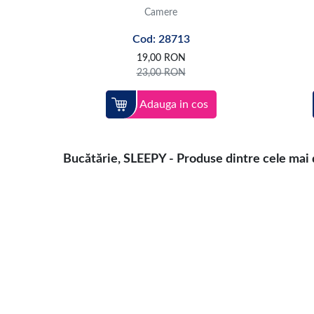
Camere
Cod: 28713
19,00
RON
23,00
RON
Adauga in cos
Bucătărie, SLEEPY - Produse dintre cele mai d