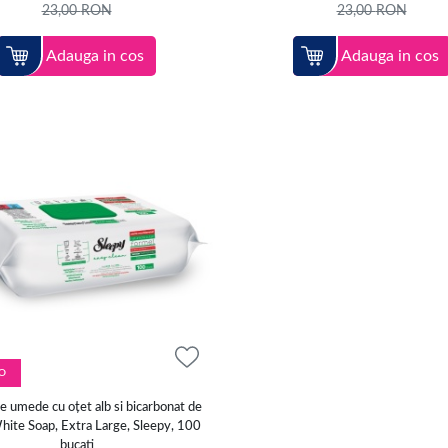
23,00
RON
23,00
RON
Adauga in cos
Adauga in cos
O
e umede cu oțet alb si bicarbonat de
hite Soap, Extra Large, Sleepy, 100
bucati