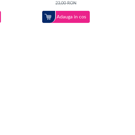
23,00
RON
Adauga in cos