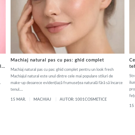
Machiaj natural pas cu pas: ghid complet
Ce
ly
te
Machiaj natural pas cu pas: ghid complet pentru un look fresh
de
Str
Machiajul natural este unul dintre cele mai populare stiluri de
,
ilu
make-up deoarece evidențiază frumusețea naturală fără să încarce
pro
tenul....
fețe
15 MAR.
MACHIAJ
AUTOR: 1001COSMETICE
15