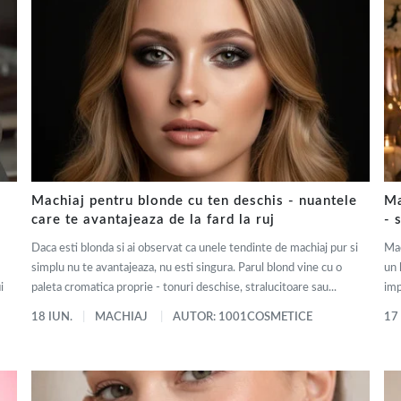
Machiaj pentru blonde cu ten deschis - nuantele
Ma
care te avantajeaza de la fard la ruj
- 
Daca esti blonda si ai observat ca unele tendinte de machiaj pur si
Mac
simplu nu te avantajeaza, nu esti singura. Parul blond vine cu o
un 
i
paleta cromatica proprie - tonuri deschise, stralucitoare sau...
imp
18 IUN.
MACHIAJ
AUTOR: 1001COSMETICE
17