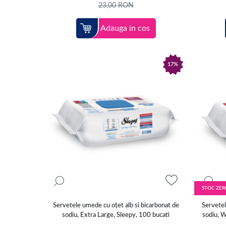
23,00
RON
Adauga in cos
17%
STOC ZER
Servetele umede cu oțet alb si bicarbonat de
Servetel
sodiu, Extra Large, Sleepy, 100 bucati
sodiu, W