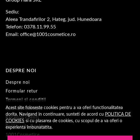
Group Hara SRL
Sediu:
Aleea Trandafirilor 2, Hateg, jud. Hunedoara
Telefon: 0378.11.99.55
Email:
office@1001cosmetice.ro
DESPRE NOI
Despre noi
Formular retur
Termeni si conditii
Acest site foloseste cookies pentru a va oferi functionalitatea
Confidentialitate
dorita. Navigand in continuare, sunteti de acord cu
POLITICA DE
Recenzii clienți
COOKIES
si cu plasarea de cookies, cu scopul de a va oferi o
Politica de Cookies
experienta imbunatatita.
1001Cosmetice