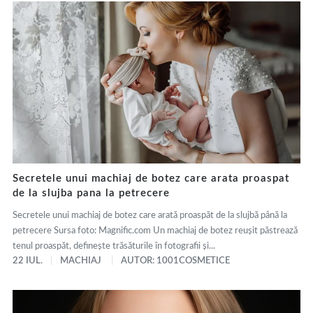
Secretele unui machiaj de botez care arata proaspat
de la slujba pana la petrecere
Secretele unui machiaj de botez care arată proaspăt de la slujbă până la
petrecere Sursa foto: Magnific.com Un machiaj de botez reușit păstrează
tenul proaspăt, definește trăsăturile în fotografii și...
22 IUL.
MACHIAJ
AUTOR: 1001COSMETICE