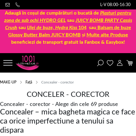
L-V 08:00-16:30
Adaugă în coșul de cumpărături o bucată de
Plasturi pentru
zona de sub ochi HYDRO GEL
sau
JUICY BOMB PARTY Cassis
Crush
sau
Ulei de buze, Hydra Kiss
104
sau
Balsam de buze
Glossy Butter Balm JUICY BOMB
și
Multe alte Produse
beneficiezi de transport gratuit la Fanbox & Easybox!
MAKE-UP
Față
Concealer - corector
CONCELER - CORECTOR
Concealer - corector - Alege din cele 69 produse
Concealer – mica bagheta magica ce face
ca orice imperfectiune a tenului sa
dispara