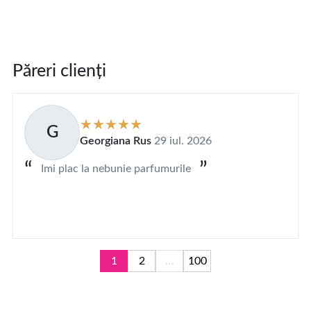
Păreri clienți
G
Georgiana Rus
29 iul. 2026
Imi plac la nebunie parfumurile
1
2
...
100