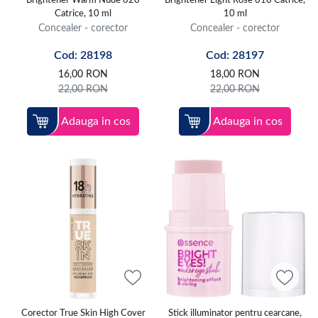
Brightener Warm Nude 020
Brightener Light Rose 010 Catrice,
Catrice, 10 ml
10 ml
Concealer - corector
Concealer - corector
Cod: 28198
Cod: 28197
16,00
RON
18,00
RON
22,00
RON
22,00
RON
Adauga in cos
Adauga in cos
Corector True Skin High Cover
Stick illuminator pentru cearcane,