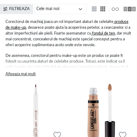
FILTREAZA
Corectorul de machiaj joaca un rol important alaturi de celelalte
produse
de make-up
, deoarece poate ajuta la acoperirea petelor, a cearcanelor si a
altor imperfectiuni ale pielii. Foarte asemanator cu
fondul de ten
, dar mult
mai concentrat, concealerul de machiaj este special conceput pentru a
oferi acoperire suplimentara acolo unde este nevoie.
De asemenea, corectorul pentru make-up este un produs ce poate fi
folosit cu usurinta alaturi de celelalte produse. Totusi, este indicat sa il
aplici inainte de a folosi
fardul de pleoape
si
rimelul
preferat, dar poate fi
precedat de un
machiaj al sprancenelor
realizat cu atentie.
Afiseaza mai mult
Corector – cateva reguli privind aplicarea
corecta a acestui produs magic
Pentru a folosi un make-up concealer, mai intai, trebuie sa alegi o nuanta
care se potriveste cu tonul pielii tale ori care este usor mai deschisa.