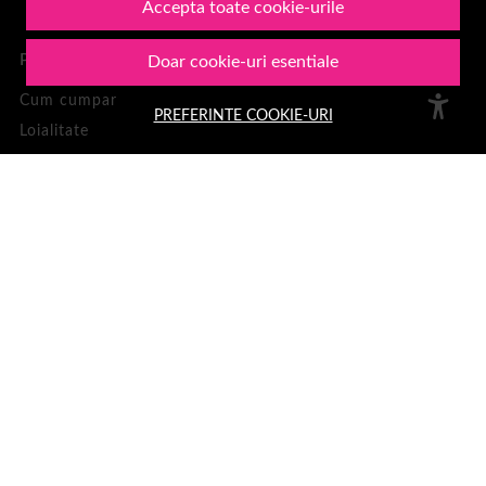
Accepta toate cookie-urile
PLATA SI LIVRARE
Doar cookie-uri esentiale
Cum cumpar
PREFERINTE COOKIE-URI
Loialitate
Cosul meu
Metode de plata
Transport si retururi
ASISTENTA
Informatii legale
Contacteaza-ne
Intrebari frecvente
Harta site
ANPC