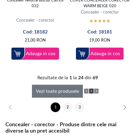
Concealer Neutral Biscuit Catrice
COVER CONCEALER CORECTOR
032
WARM BEIGE 020
Concealer - corector
Concealer - corector
Cod: 18182
Cod: 18181
21,00
RON
19,00
RON
Adauga in cos
Adauga in cos
Rezultate de la
1
la
24
din
69
Vezi toate produsele
1
2
3
Concealer - corector - Produse dintre cele mai
diverse la un pret accesibil