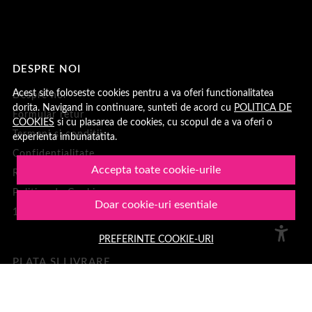
DESPRE NOI
Acest site foloseste cookies pentru a va oferi functionalitatea
Despre noi
dorita. Navigand in continuare, sunteti de acord cu
POLITICA DE
Formular retur
COOKIES
si cu plasarea de cookies, cu scopul de a va oferi o
Termeni si conditii
experienta imbunatatita.
Confidentialitate
Accepta toate cookie-urile
Recenzii clienți
Politica de Cookies
Doar cookie-uri esentiale
1001Cosmetice
PREFERINTE COOKIE-URI
PLATA SI LIVRARE
Cum cumpar
Loialitate