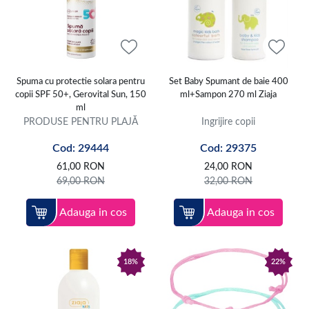
Spuma cu protectie solara pentru
Set Baby Spumant de baie 400
copii SPF 50+, Gerovital Sun, 150
ml+Sampon 270 ml Ziaja
ml
PRODUSE PENTRU PLAJĂ
Ingrijire copii
Cod: 29444
Cod: 29375
61,00
RON
24,00
RON
69,00
RON
32,00
RON
Adauga in cos
Adauga in cos
18%
22%