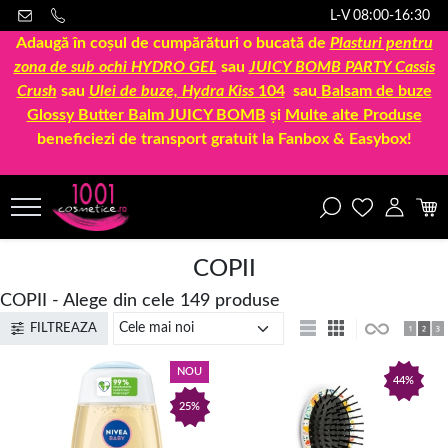
L-V 08:00-16:30
Adaugă în coșul de cumpărături o bucată de
Plasturi pentru
zona de sub ochi HYDRO GEL
sau
JUICY BOMB PARTY Cassis
Crush
sau
Ulei de buze, Hydra Kiss
104
sau
Balsam de buze
Glossy Butter Balm JUICY BOMB
și
Multe alte Produse
beneficiezi de transport gratuit la Fanbox & Easybox!
COPII
COPII - Alege din cele 149 produse
FILTREAZA
NOU
44%
25%