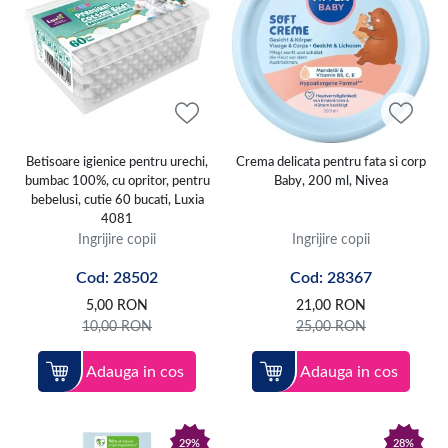
Betisoare igienice pentru urechi,
Crema delicata pentru fata si corp
bumbac 100%, cu opritor, pentru
Baby, 200 ml, Nivea
bebelusi, cutie 60 bucati, Luxia
4081
Ingrijire copii
Ingrijire copii
Cod: 28502
Cod: 28367
5,00
RON
21,00
RON
10,00
RON
25,00
RON
Adauga in cos
Adauga in cos
29%
28%