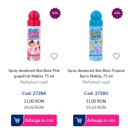
43%
43%
Spray deodorant Bon Bons Pink
Spray deodorant Bon Bons Tropical
grapefruit Malizia, 75 ml
Berry Malizia, 75 ml
Parfumuri copii
Parfumuri copii
Cod: 27284
Cod: 27283
11,00
RON
11,00
RON
19,32
RON
19,32
RON
Adauga in cos
Adauga in cos