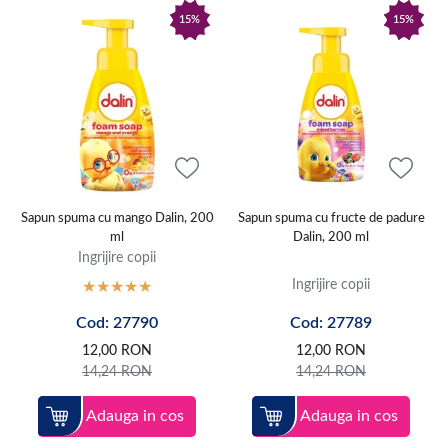
15%
15%
Sapun spuma cu mango Dalin, 200
Sapun spuma cu fructe de padure
ml
Dalin, 200 ml
Ingrijire copii
Ingrijire copii
Cod: 27790
Cod: 27789
12,00
RON
12,00
RON
14,24
RON
14,24
RON
Adauga in cos
Adauga in cos