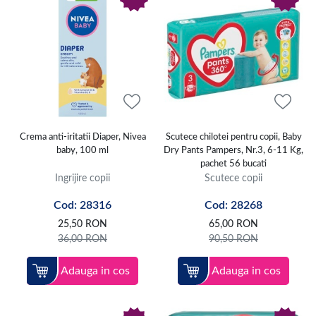
Crema anti-iritatii Diaper, Nivea
Scutece chilotei pentru copii, Baby
baby, 100 ml
Dry Pants Pampers, Nr.3, 6-11 Kg,
pachet 56 bucati
Ingrijire copii
Scutece copii
Cod: 28316
Cod: 28268
25,50
RON
65,00
RON
36,00
RON
90,50
RON
Adauga in cos
Adauga in cos