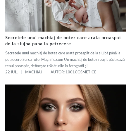
Secretele unui machiaj de botez care arata proaspat
de la slujba pana la petrecere
Secretele unui machiaj de botez care arată proaspăt de la slujbă până la
petrecere Sursa foto: Magnific.com Un machiaj de botez reușit păstrează
tenul proaspăt, definește trăsăturile în fotografii și...
22 IUL.
MACHIAJ
AUTOR: 1001COSMETICE