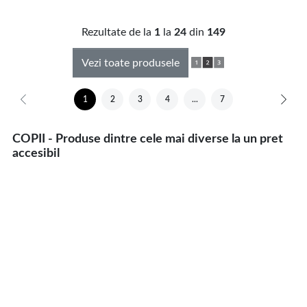
Rezultate de la
1
la
24
din
149
Vezi toate produsele
1
2
3
4
...
7
COPII - Produse dintre cele mai diverse la un pret
accesibil