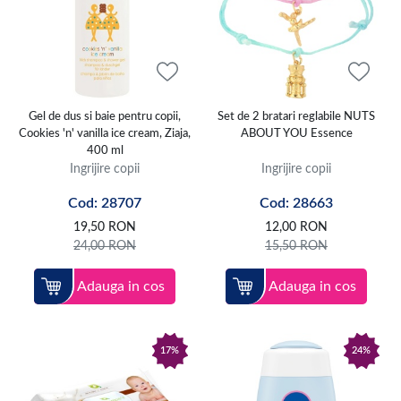
Gel de dus si baie pentru copii,
Set de 2 bratari reglabile NUTS
Cookies 'n' vanilla ice cream, Ziaja,
ABOUT YOU Essence
400 ml
Ingrijire copii
Ingrijire copii
Cod: 28707
Cod: 28663
19,50
RON
12,00
RON
24,00
RON
15,50
RON
Adauga in cos
Adauga in cos
17%
24%