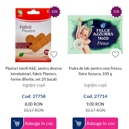
21%
11%
Plasturi sterili A&E, pentru diverse
Pudra de talc pentru corp Fresco,
intrebuintari, Fabric Plasters,
Felce Azzurra, 100 g
forme diferite, set 20 bucati
Ingrijire copii
Ingrijire copii
Cod: 27758
Cod: 27714
8,00
RON
9,00
RON
10,17
RON
10,17
RON
Adauga in cos
Adauga in cos