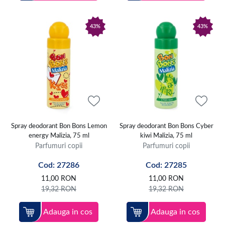
43%
43%
Spray deodorant Bon Bons Lemon
Spray deodorant Bon Bons Cyber
energy Malizia, 75 ml
kiwi Malizia, 75 ml
Parfumuri copii
Parfumuri copii
Cod: 27286
Cod: 27285
11,00
RON
11,00
RON
19,32
RON
19,32
RON
Adauga in cos
Adauga in cos