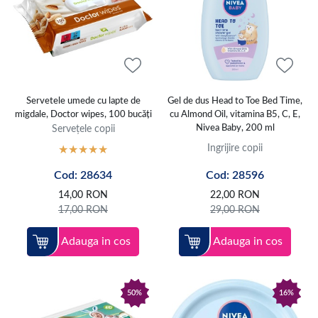
Servetele umede cu lapte de
Gel de dus Head to Toe Bed Time,
migdale, Doctor wipes, 100 bucăți
cu Almond Oil, vitamina B5, C, E,
Servețele copii
Nivea Baby, 200 ml
Ingrijire copii
Cod: 28634
Cod: 28596
14,00
RON
22,00
RON
17,00
RON
29,00
RON
Adauga in cos
Adauga in cos
50%
16%