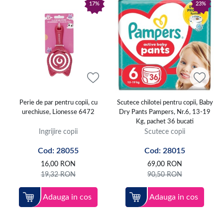
17%
23%
Perie de par pentru copii, cu
Scutece chilotei pentru copii, Baby
urechiuse, Lionesse 6472
Dry Pants Pampers, Nr.6, 13-19
Kg, pachet 36 bucati
Ingrijire copii
Scutece copii
Cod: 28055
Cod: 28015
16,00
RON
69,00
RON
19,32
RON
90,50
RON
Adauga in cos
Adauga in cos