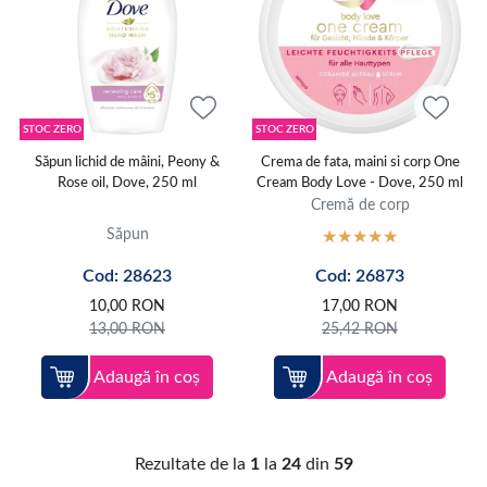
STOC ZERO
STOC ZERO
Săpun lichid de mâini, Peony &
Crema de fata, maini si corp One
Rose oil, Dove, 250 ml
Cream Body Love - Dove, 250 ml
Cremă de corp
Săpun
Cod: 28623
Cod: 26873
10,00
RON
17,00
RON
13,00
RON
25,42
RON
Adaugă în coș
Adaugă în coș
Rezultate de la
1
la
24
din
59