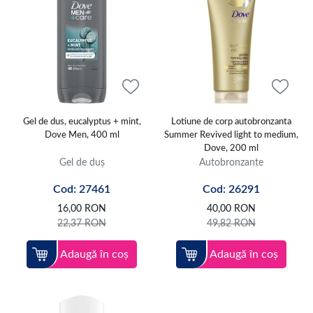
Gel de dus, eucalyptus + mint,
Lotiune de corp autobronzanta
Dove Men, 400 ml
Summer Revived light to medium,
Dove, 200 ml
Gel de duș
Autobronzante
Cod: 27461
Cod: 26291
16,00
RON
40,00
RON
22,37
RON
49,82
RON
Adaugă în coș
Adaugă în coș