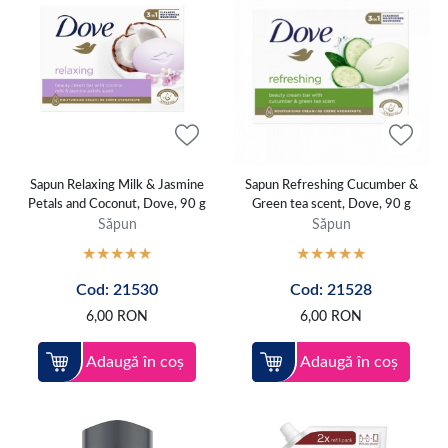
Sapun Relaxing Milk & Jasmine
Sapun Refreshing Cucumber &
Petals and Coconut, Dove, 90 g
Green tea scent, Dove, 90 g
Săpun
Săpun
Cod: 21530
Cod: 21528
6,00
RON
6,00
RON
Adaugă în coș
Adaugă în coș