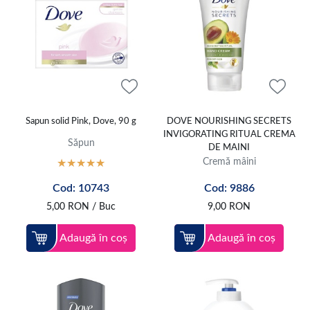
Sapun solid Pink, Dove, 90 g
DOVE NOURISHING SECRETS
INVIGORATING RITUAL CREMA
Săpun
DE MAINI
Cremă mâini
Cod: 10743
Cod: 9886
5,00
RON
/ Buc
9,00
RON
Adaugă în coș
Adaugă în coș