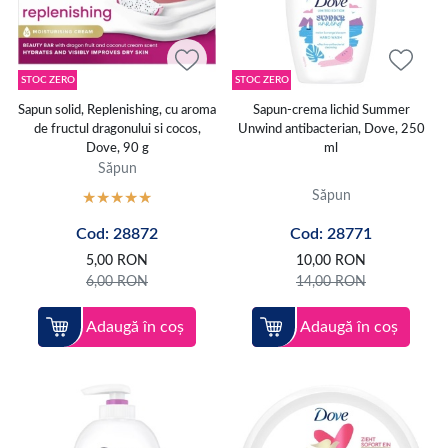
STOC ZERO
STOC ZERO
Sapun solid, Replenishing, cu aroma
Sapun-crema lichid Summer
de fructul dragonului si cocos,
Unwind antibacterian, Dove, 250
Dove, 90 g
ml
Săpun
Săpun
Cod: 28872
Cod: 28771
5,00
RON
10,00
RON
6,00
RON
14,00
RON
Adaugă în coș
Adaugă în coș