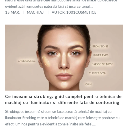
natural este unul dintre cele mai populare stiluri de make-up deoarece
evidențiază frumusețea naturală fără să încarce tenul....
15 MAR.
MACHIAJ
AUTOR: 1001COSMETICE
Ce inseamna strobing: ghid complet pentru tehnica de
machiaj cu iluminator si diferente fata de contouring
Strobing: ce înseamnă și cum se face această tehnică de machiaj cu
iluminator Strobing este o tehnică de machiaj care folosește produse cu
efect luminos pentru a evidenția zonele înalte ale feței,...