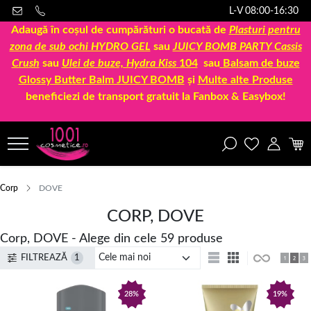
L-V 08:00-16:30
Adaugă în coșul de cumpărături o bucată de
Plasturi pentru
zona de sub ochi HYDRO GEL
sau
JUICY BOMB PARTY Cassis
Crush
sau
Ulei de buze, Hydra Kiss
104
sau
Balsam de buze
Glossy Butter Balm JUICY BOMB
și
Multe alte Produse
beneficiezi de transport gratuit la Fanbox & Easybox!
Corp
DOVE
CORP, DOVE
Corp, DOVE - Alege din cele 59 produse
FILTREAZĂ
1
28%
19%