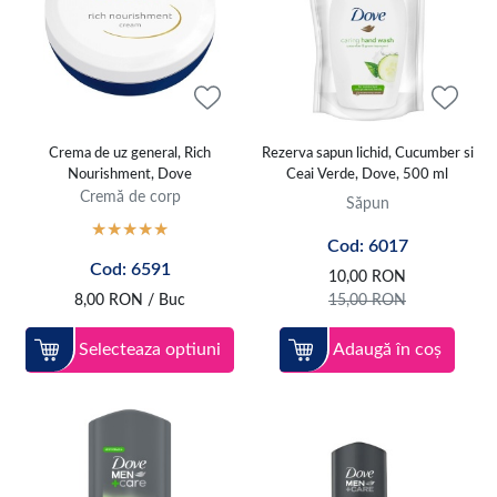
Crema de uz general, Rich
Rezerva sapun lichid, Cucumber si
Nourishment, Dove
Ceai Verde, Dove, 500 ml
Cremă de corp
Săpun
Cod: 6017
Cod: 6591
10,00
RON
8,00
RON
/ Buc
15,00
RON
Selecteaza optiuni
Adaugă în coș