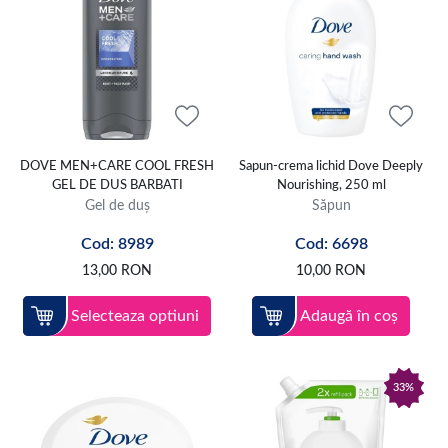
DOVE MEN+CARE COOL FRESH
Sapun-crema lichid Dove Deeply
GEL DE DUS BARBATI
Nourishing, 250 ml
Gel de duș
Săpun
Cod: 8989
Cod: 6698
13,00
RON
10,00
RON
Selecteaza optiuni
Adaugă în coș
33%