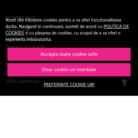
DESPRE NOI
Acest site foloseste cookies pentru a va oferi functionalitatea
dorita. Navigand in continuare, sunteti de acord cu
POLITICA DE
Despre noi
COOKIES
si cu plasarea de cookies, cu scopul de a va oferi o
Formular retur
experienta imbunatatita.
Termeni si condiții
Accepta toate cookie-urile
Confidentialitate
Recenzii clienți
Doar cookie-uri esentiale
Politica de Cookies
1001Cosmetice
PREFERINTE COOKIE-URI
PLATA SI LIVRARE
Cum cumpar
Loialitate
Cosul meu