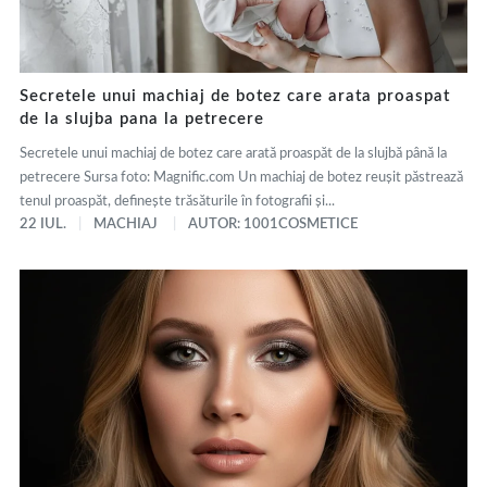
Secretele unui machiaj de botez care arata proaspat
de la slujba pana la petrecere
Secretele unui machiaj de botez care arată proaspăt de la slujbă până la
petrecere Sursa foto: Magnific.com Un machiaj de botez reușit păstrează
tenul proaspăt, definește trăsăturile în fotografii și...
22 IUL.
MACHIAJ
AUTOR: 1001COSMETICE