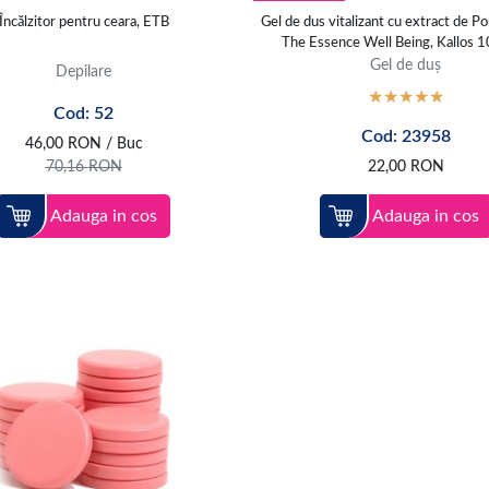
Încălzitor pentru ceara, ETB
Gel de dus vitalizant cu extract de P
The Essence Well Being, Kallos 
Gel de duș
Depilare
Cod: 52
Cod: 23958
46,00
RON
/ Buc
70,16
RON
22,00
RON
Adauga in cos
Adauga in cos