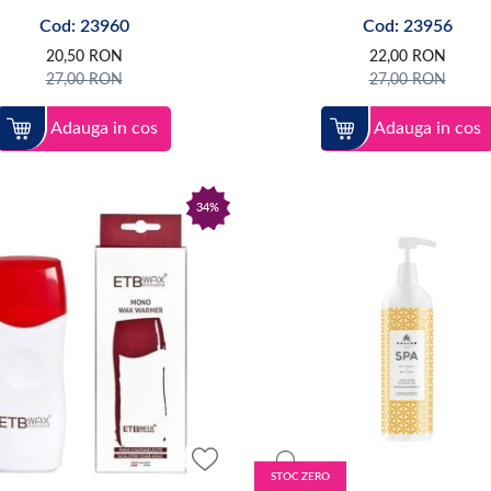
Cod: 23960
Cod: 23956
20,50
RON
22,00
RON
27,00
RON
27,00
RON
Adauga in cos
Adauga in cos
34%
STOC ZERO