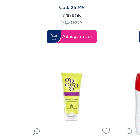
Cod: 25249
7,00
RON
10,00
RON
Adauga in cos