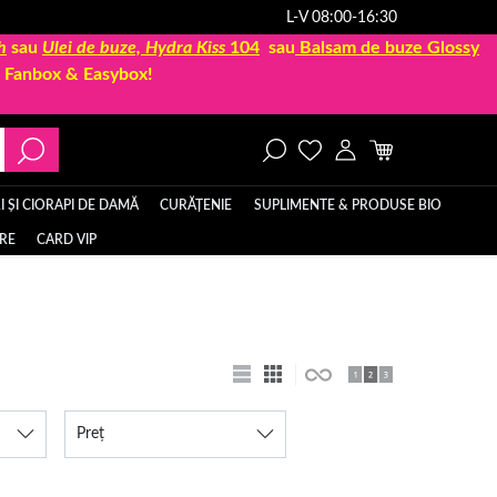
L-V 08:00-16:30
h
sau
Ulei de buze, Hydra Kiss
104
sau
Balsam de buze Glossy
la Fanbox & Easybox!
 ȘI CIORAPI DE DAMĂ
CURĂȚENIE
SUPLIMENTE & PRODUSE BIO
ERE
CARD VIP
Preț