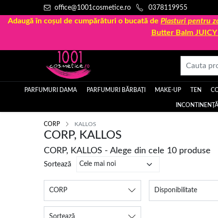
office@1001cosmetice.ro
0378119955
Adaugă în coșul de cumpărături o bucată de
Plasturi pentru
Butter Balm JUIC
PARFUMURI DAMA
PARFUMURI BĂRBAȚI
MAKE-UP
TEN
C
INCONTINENȚĂ
CORP
KALLOS
CORP, KALLOS
CORP, KALLOS - Alege din cele 10 produse
Sortează
CORP
Disponibilitate
Sortează