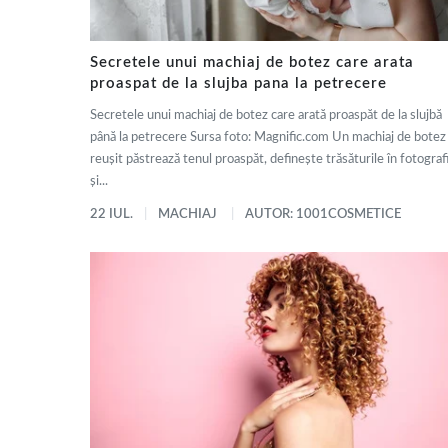
Secretele unui machiaj de botez care arata
proaspat de la slujba pana la petrecere
Secretele unui machiaj de botez care arată proaspăt de la slujbă
până la petrecere Sursa foto: Magnific.com Un machiaj de botez
reușit păstrează tenul proaspăt, definește trăsăturile în fotografi
și...
22 IUL.
MACHIAJ
AUTOR: 1001COSMETICE