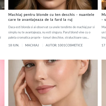
Machiaj pentru blonde cu ten deschis - nuantele
Ma
care te avantajeaza de la fard la ruj
- 
Daca esti blonda si ai observat ca unele tendinte de machiaj pur si
Mac
simplu nu te avantajeaza, nu esti singura. Parul blond vine cu o
un 
i
paleta cromatica proprie - tonuri deschise, stralucitoare sau...
imp
18 IUN.
MACHIAJ
AUTOR: 1001COSMETICE
17