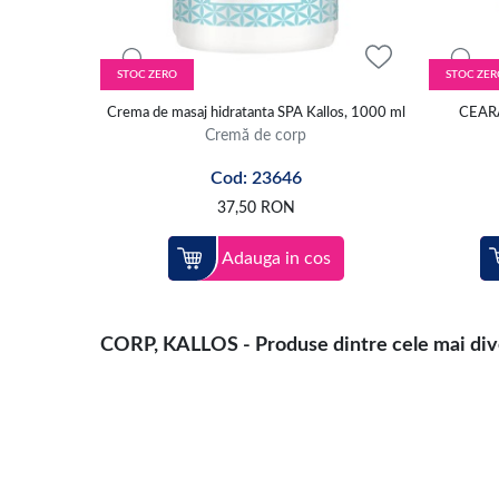
STOC ZERO
STOC ZER
Crema de masaj hidratanta SPA Kallos, 1000 ml
CEAR
Cremă de corp
Cod: 23646
37,50
RON
Adauga in cos
CORP, KALLOS - Produse dintre cele mai diver