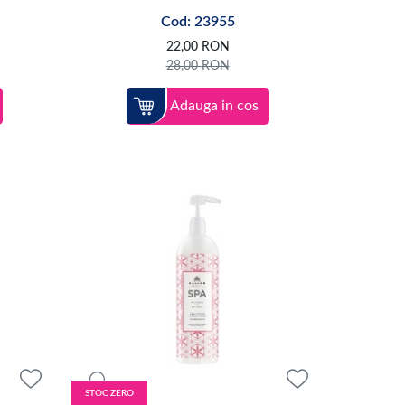
Cod: 23955
22,00
RON
28,00
RON
Adauga in cos
STOC ZERO