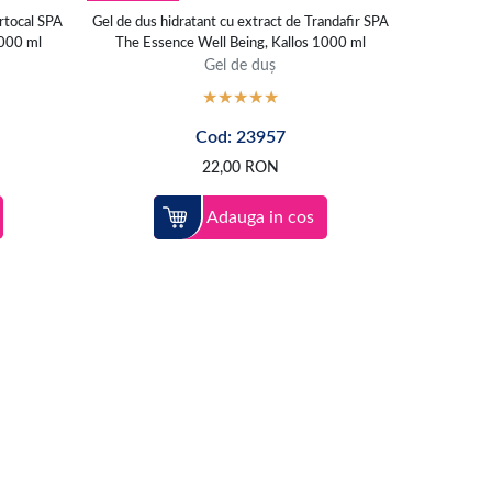
ortocal SPA
Gel de dus hidratant cu extract de Trandafir SPA
1000 ml
The Essence Well Being, Kallos 1000 ml
Gel de duș
Cod: 23957
22,00
RON
Adauga in cos