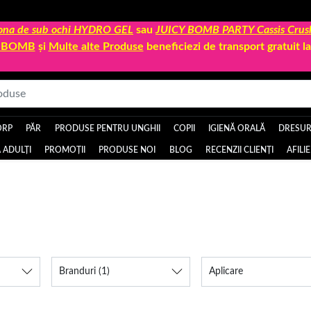
 zona de sub ochi HYDRO GEL
sau
JUICY BOMB PARTY Cassis Crus
Y BOMB
și
Multe alte Produse
beneficiezi de transport gratuit 
ORP
PĂR
PRODUSE PENTRU UNGHII
COPII
IGIENĂ ORALĂ
DRESURI
 ADULȚI
PROMOȚII
PRODUSE NOI
BLOG
RECENZII CLIENȚI
AFILI
Branduri
(1)
Aplicare