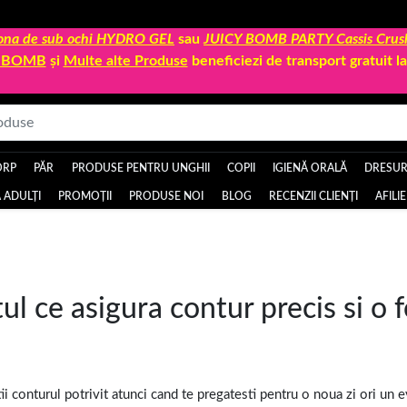
 zona de sub ochi HYDRO GEL
sau
JUICY BOMB PARTY Cassis Crus
Y BOMB
și
Multe alte Produse
beneficiezi de transport gratuit 
ORP
PĂR
PRODUSE PENTRU UNGHII
COPII
IGIENĂ ORALĂ
DRESURI
 ADULȚI
PROMOȚII
PRODUSE NOI
BLOG
RECENZII CLIENȚI
AFILI
l ce asigura contur precis si o 
ii conturul potrivit atunci cand te pregatesti pentru o noua zi ori un