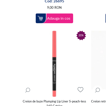
Cod: 26695
9,00
RON
Adauga in cos
21%
Creion de buze Plumping Lip Liner S-peach-less
Creion ret