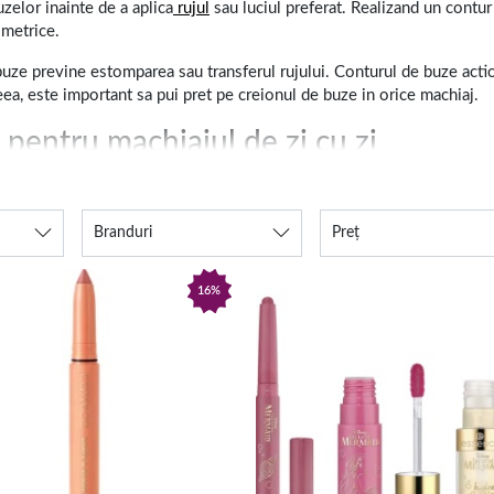
uzelor inainte de a aplica
rujul
sau luciul preferat. Realizand un contur
imetrice.
buze previne estomparea sau transferul rujului. Conturul de buze actio
ea, este important sa pui pret pe creionul de buze in orice machiaj.
pentru machiajul de zi cu zi
potrivita, iar apoi, poti continua cu un
fard de obraz
neutru. In cazul i
e sa trasezi o linie fina de tus sau cu ajutorul unui creion de pleoape
Branduri
Preț
ul sprancenelor
si contur la buze. Creioanele de contur pot fi folosite 
 care are o culoare usor diferita de cea a rujului, poti crea o nuanta 
16%
 un creion pentru contur de buze mai inchis. Astfel, folosind un singur
ze la pret accesibil, disponibil in nuanta preferata. Arunca o privir
ect.