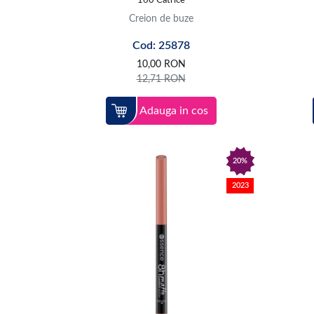
160 Catrice
Creion de buze
Cod: 25878
10,00
RON
12,71
RON
Adauga in cos
20%
2023