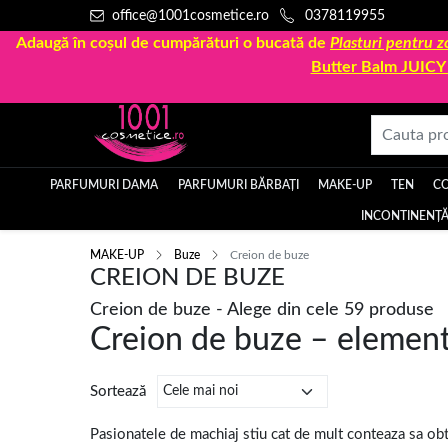
office@1001cosmetice.ro
0378119955
Adaugă în coșul de cumpărături o bucată de
Plasturi pentru
Butter Balm JUIC
PARFUMURI DAMA
PARFUMURI BĂRBAȚI
MAKE-UP
TEN
C
INCONTINENȚĂ
MAKE-UP
Buze
Creion de buze
CREION DE BUZE
Creion de buze - Alege din cele 59 produse
Creion de buze – elementu
Sortează
Pasionatele de machiaj stiu cat de mult conteaza sa obt