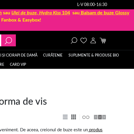
L-V 08:00-16:30
h
sau
Ulei de buze, Hydra Kiss
104
sau
Balsam de buze Glossy
la Fanbox & Easybox!
 ȘI CIORAPI DE DAMĂ
CURĂȚENIE
SUPLIMENTE & PRODUSE BIO
ERE
CARD VIP
forma de vis
 eveniment. De aceea, creionul de buze este un
produs