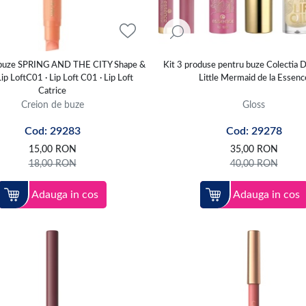
 buze SPRING AND THE CITY Shape &
Kit 3 produse pentru buze Colectia 
ip LoftC01 · Lip Loft C01 · Lip Loft
Little Mermaid de la Essenc
Catrice
Creion de buze
Gloss
Cod: 29283
Cod: 29278
15,00
RON
35,00
RON
18,00
RON
40,00
RON
Adauga in cos
Adauga in cos