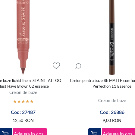
e buze lichid line n' STAIN! TATTOO
Creion pentru buze 8h MATTE comfor
ust Have Brown 02 essence
Perfection 11 Essence
Creion de buze
Creion de buze
Cod: 27487
Cod: 26886
12,50
RON
9,00
RON
Adauga in cos
Adauga in cos