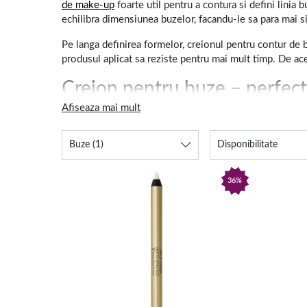
de make-up
foarte util pentru a contura si defini linia b
echilibra dimensiunea buzelor, facandu-le sa para mai s
Pe langa definirea formelor, creionul pentru contur de 
produsul aplicat sa reziste pentru mai mult timp. De ace
Creion pentru buze – perfect 
Afiseaza mai mult
Primul pas este sa folosesti un
fond de ten
cu o nuanta 
aplica un
fard de pleoape
cu o culoare vesela, peste car
Buze
(1)
Disponibilitate
Dupa ce ai parcurs acesti pasi, poti continua cu
machiaj
machiajul dorit. Realizand un contur de buze cu creionul
36%
ruj rosu prea puternic, il poti atenua culoarea folosind
1001cosmetice.ro este site-ul unde gasesti creion de bu
alege produsul care te va ajuta sa obtii un machiaj perf