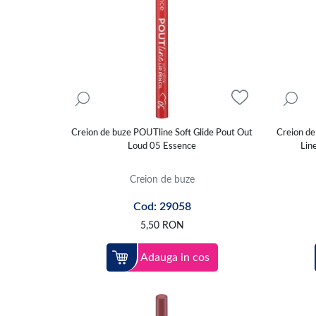
Creion de buze POUTline Soft Glide Pout Out
Creion de
Loud 05 Essence
Lin
Creion de buze
Cod: 29058
5,50
RON
Adauga in cos