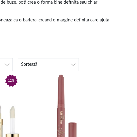
 de buze, poti crea o forma bine definita sau chiar
neaza ca o bariera, creand o margine definita care ajuta
n care iti doresti sa realizezi un look indraznet, poti
.
Sortează
si pentru a obtine diferite nuante, in functie de
personalizata, unica pentru tine. De exemplu, daca ai un
12%
 produs, vei crea o nuanta mai subtila.
e asupra gamei de cosmetice pe care am pregatit-o si