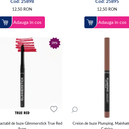
Cod: 25898
Cod: 25895
12,50
RON
12,50
RON
Adauga in cos
Adauga in cos
39%
ractabil de buze Glimmerstick True Red
Creion de buze Plumping, Mainhat