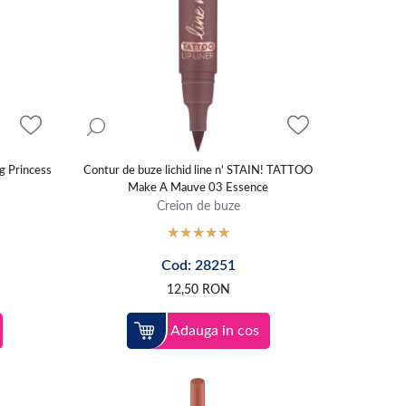
g Princess
Contur de buze lichid line n' STAIN! TATTOO
Make A Mauve 03 Essence
Creion de buze
Cod: 28251
12,50
RON
Adauga in cos