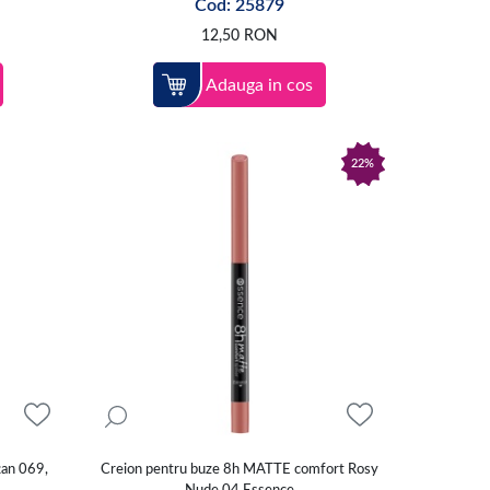
Cod: 25879
12,50
RON
Adauga in cos
22%
tan 069,
Creion pentru buze 8h MATTE comfort Rosy