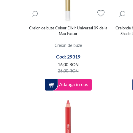
Creion de buze Colour Elixir Universal 09 de la
Creionde
Max Factor
Shade L
Creion de buze
Cod: 29319
16,00
RON
25,00
RON
Adauga in cos