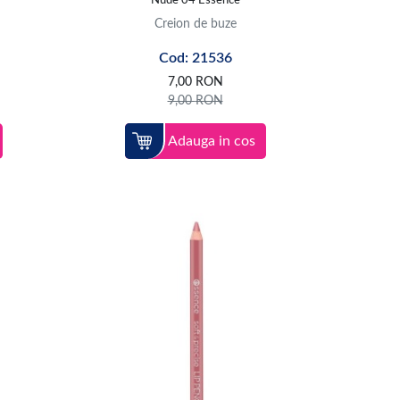
Nude 04 Essence
Creion de buze
Cod: 21536
7,00
RON
9,00
RON
Adauga in cos