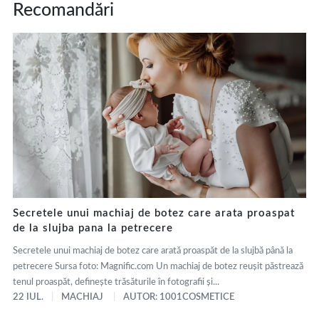
Recomandări
Secretele unui machiaj de botez care arata proaspat
de la slujba pana la petrecere
Secretele unui machiaj de botez care arată proaspăt de la slujbă până la
petrecere Sursa foto: Magnific.com Un machiaj de botez reușit păstrează
tenul proaspăt, definește trăsăturile în fotografii și...
22 IUL.
MACHIAJ
AUTOR: 1001COSMETICE