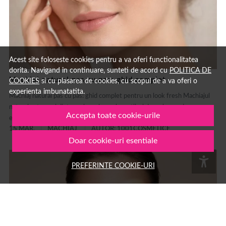
Acest site foloseste cookies pentru a va oferi functionalitatea
dorita. Navigand in continuare, sunteti de acord cu
POLITICA DE
Machiaj natural pas cu pas: ghid complet
COOKIES
si cu plasarea de cookies, cu scopul de a va oferi o
experienta imbunatatita.
Machiaj natural pas cu pas: ghid complet pentru un look fresh Machiajul
natural este unul dintre cele mai populare stiluri de make-up deoarece
Accepta toate cookie-urile
evidențiază frumusețea naturală fără să încarce tenul....
15 MAR.
MACHIAJ
AUTOR: 1001COSMETICE
Doar cookie-uri esentiale
PREFERINTE COOKIE-URI