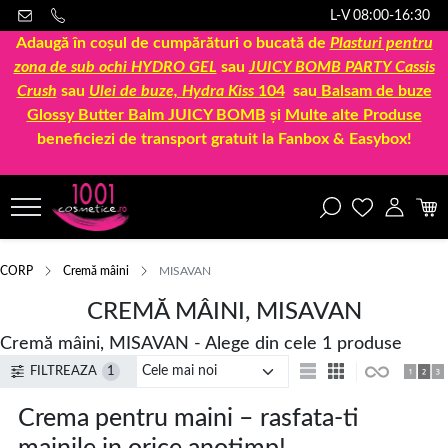
L-V 08:00-16:30
Adaugă în coșul de cumpărături o bucată de
Plasturi pentru
zona de sub ochi HYDRO GEL
sau
JUICY BOMB PARTY Cassis
Crush
sau
Ulei de buze, Hydra Kiss
104
sau
Balsam de buze
Glossy Butter Balm JUICY BOMB
și
Multe alte Produse
beneficiezi de transport gratuit la Fanbox & Easybox!
CORP
Cremă mâini
MISAVAN
CREMĂ MÂINI, MISAVAN
Cremă mâini, MISAVAN - Alege din cele 1 produse
FILTREAZA
1
Crema pentru maini – rasfata-ti