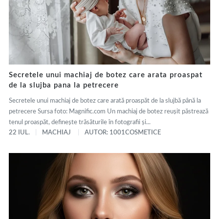
Secretele unui machiaj de botez care arata proaspat
de la slujba pana la petrecere
Secretele unui machiaj de botez care arată proaspăt de la slujbă până la
petrecere Sursa foto: Magnific.com Un machiaj de botez reușit păstrează
tenul proaspăt, definește trăsăturile în fotografii și...
22 IUL.
MACHIAJ
AUTOR: 1001COSMETICE