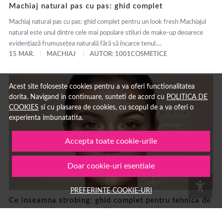
Machiaj natural pas cu pas: ghid complet
Machiaj natural pas cu pas: ghid complet pentru un look fresh Machiajul
natural este unul dintre cele mai populare stiluri de make-up deoarece
evidențiază frumusețea naturală fără să încarce tenul....
15 MAR.
MACHIAJ
AUTOR: 1001COSMETICE
Acest site foloseste cookies pentru a va oferi functionalitatea
dorita. Navigand in continuare, sunteti de acord cu
POLITICA DE
COOKIES
si cu plasarea de cookies, cu scopul de a va oferi o
experienta imbunatatita.
Accepta toate cookie-urile
Doar cookie-uri esentiale
PREFERINTE COOKIE-URI
Ce inseamna strobing: ghid complet pentru tehnica de
machiaj cu iluminator si diferente fata de contouring