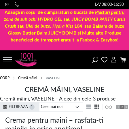
L-V 08:00-16:30
Adaugă în coșul de cumpărături o bucată de
Plasturi pentru
zona de sub ochi HYDRO GEL
sau
JUICY BOMB PARTY Cassis
Crush
sau
Ulei de buze, Hydra Kiss
104
sau
Balsam de buze
Glossy Butter Balm JUICY BOMB
și
Multe alte Produse
beneficiezi de transport gratuit la Fanbox & Easybox!
CORP
Cremă mâini
VASELINE
CREMĂ MÂINI, VASELINE
Cremă mâini, VASELINE - Alege din cele 3 produse
FILTREAZA
1
Crema pentru maini – rasfata-ti