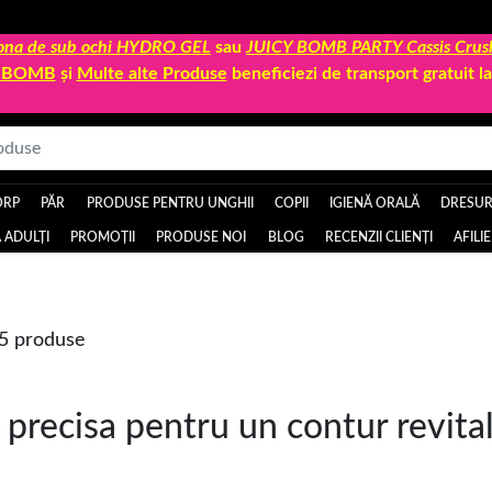
 zona de sub ochi HYDRO GEL
sau
JUICY BOMB PARTY Cassis Crus
Y BOMB
și
Multe alte Produse
beneficiezi de transport gratuit 
ORP
PĂR
PRODUSE PENTRU UNGHII
COPII
IGIENĂ ORALĂ
DRESURI
 ADULȚI
PROMOȚII
PRODUSE NOI
BLOG
RECENZII CLIENȚI
AFILI
 5 produse
 precisa pentru un contur revital