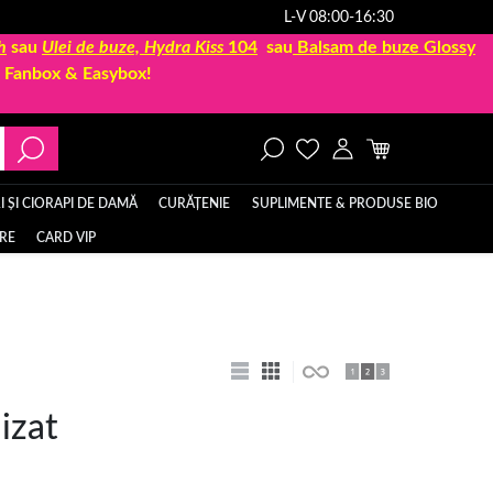
L-V 08:00-16:30
h
sau
Ulei de buze, Hydra Kiss
104
sau
Balsam de buze Glossy
la Fanbox & Easybox!
 ȘI CIORAPI DE DAMĂ
CURĂȚENIE
SUPLIMENTE & PRODUSE BIO
ERE
CARD VIP
izat