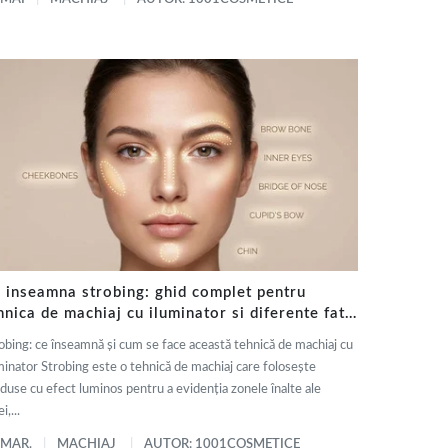
 inseamna strobing: ghid complet pentru
hnica de machiaj cu iluminator si diferente fata
 contouring
obing: ce înseamnă și cum se face această tehnică de machiaj cu
minator Strobing este o tehnică de machiaj care folosește
duse cu efect luminos pentru a evidenția zonele înalte ale
i,...
 MAR.
MACHIAJ
AUTOR: 1001COSMETICE