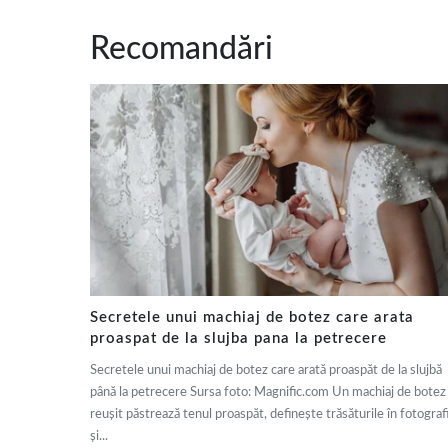
Recomandări
Secretele unui machiaj de botez care arata
proaspat de la slujba pana la petrecere
Secretele unui machiaj de botez care arată proaspăt de la slujbă
până la petrecere Sursa foto: Magnific.com Un machiaj de botez
reușit păstrează tenul proaspăt, definește trăsăturile în fotografi
și...