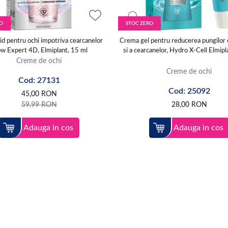
O
STOC ZERO
rid pentru ochi impotriva cearcanelor
Crema gel pentru reducerea pungilor 
or spre tample, evitand frecarea. Include acest pas seara, iar optional
w Expert 4D, Elmiplant, 15 ml
si a cearcanelor, Hydro X-Cell Elmipl
 jurul ochilor si tapoteaza delicat cu degetul inelar.
Creme de ochi
oduse din categoria
seruri si fiole
, care sustin hidratarea si luminozitate
Creme de ochi
Cod: 27131
te si confort suplimentar.
Cod: 25092
45,00
RON
lege produsul care se potriveste nevoilor tale - este un pas simplu, d
59,99
RON
28,00
RON
Adauga in cos
Adauga in cos