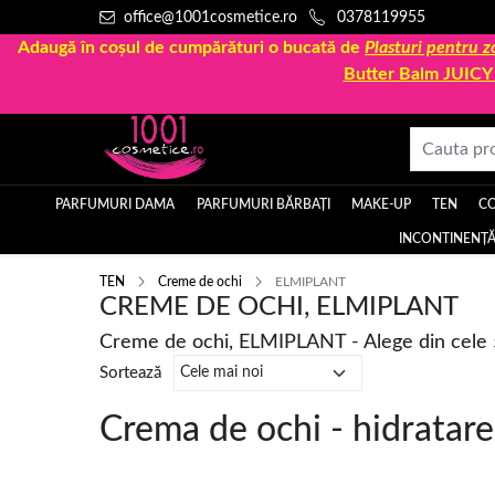
office@1001cosmetice.ro
0378119955
Adaugă în coșul de cumpărături o bucată de
Plasturi pentru
Butter Balm JUIC
PARFUMURI DAMA
PARFUMURI BĂRBAȚI
MAKE-UP
TEN
C
INCONTINENȚĂ
TEN
Creme de ochi
ELMIPLANT
CREME DE OCHI, ELMIPLANT
Creme de ochi, ELMIPLANT - Alege din cele
Sortează
Crema de ochi - hidratare