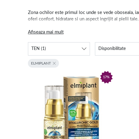
Zona ochilor este primul loc unde se vede oboseala, iar
oferi confort, hidratare si un aspect ingrijit al pielii tale.
Atunci cand alegi o crema pentru ochi, te bucuri de bene
Afiseaza mai mult
TEN
(1)
Disponibilitate
- hidratare intensa si uniforma in zona sensibilia din jur
ELMIPLANT
- reducerea senzatiei de oboseala si a aspectului tern;
- confort pentru pielea expusa la factori externi precu
17%
Formulele acestor creme pentru ochi sunt gandite sa fie 
creme pentru fata
, adaugarea unei variante dedicate zon
Crema pentru ochi - ingrijire 