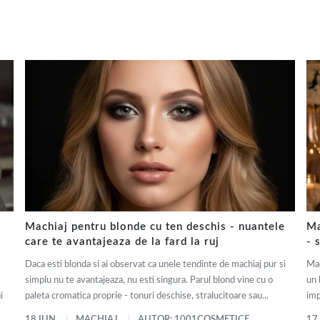
Machiaj pentru blonde cu ten deschis - nuantele
Ma
care te avantajeaza de la fard la ruj
- 
Daca esti blonda si ai observat ca unele tendinte de machiaj pur si
Mac
simplu nu te avantajeaza, nu esti singura. Parul blond vine cu o
un 
i
paleta cromatica proprie - tonuri deschise, stralucitoare sau...
imp
18 IUN.
MACHIAJ
AUTOR: 1001COSMETICE
17