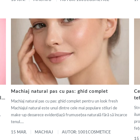
Machiaj natural pas cu pas: ghid complet
Ce
ly
te
Machiaj natural pas cu pas: ghid complet pentru un look fresh
de
Str
Machiajul natural este unul dintre cele mai populare stiluri de
,
ilu
make-up deoarece evidențiază frumusețea naturală fără să încarce
pro
tenul....
fețe
15 MAR.
MACHIAJ
AUTOR: 1001COSMETICE
15