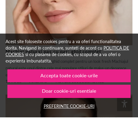
Acest site foloseste cookies pentru a va oferi functionalitatea
dorita. Navigand in continuare, sunteti de acord cu
POLITICA DE
Machiaj natural pas cu pas: ghid complet
COOKIES
si cu plasarea de cookies, cu scopul de a va oferi o
experienta imbunatatita.
Machiaj natural pas cu pas: ghid complet pentru un look fresh Machiajul
natural este unul dintre cele mai populare stiluri de make-up deoarece
evidențiază frumusețea naturală fără să încarce tenul....
Accepta toate cookie-urile
15 MAR.
MACHIAJ
AUTOR: 1001COSMETICE
Doar cookie-uri esentiale
PREFERINTE COOKIE-URI