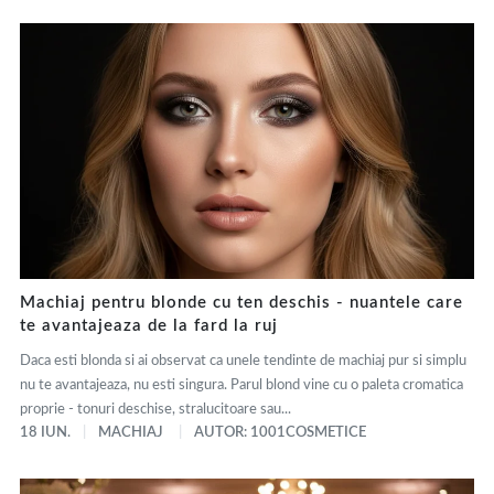
Machiaj pentru blonde cu ten deschis - nuantele care
te avantajeaza de la fard la ruj
Daca esti blonda si ai observat ca unele tendinte de machiaj pur si simplu
nu te avantajeaza, nu esti singura. Parul blond vine cu o paleta cromatica
proprie - tonuri deschise, stralucitoare sau...
18 IUN.
MACHIAJ
AUTOR: 1001COSMETICE