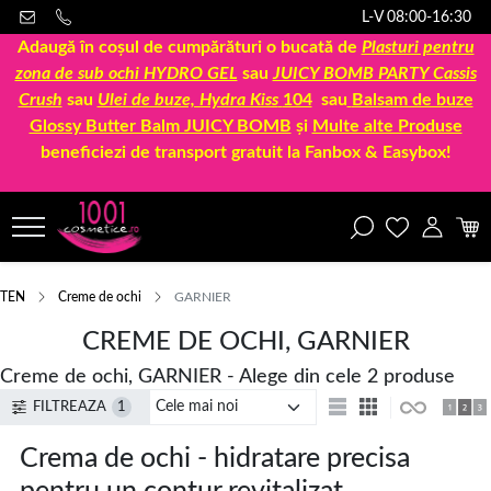
L-V 08:00-16:30
Adaugă în coșul de cumpărături o bucată de
Plasturi pentru
zona de sub ochi HYDRO GEL
sau
JUICY BOMB PARTY Cassis
Crush
sau
Ulei de buze, Hydra Kiss
104
sau
Balsam de buze
Glossy Butter Balm JUICY BOMB
și
Multe alte Produse
beneficiezi de transport gratuit la Fanbox & Easybox!
TEN
Creme de ochi
GARNIER
CREME DE OCHI, GARNIER
Creme de ochi, GARNIER - Alege din cele 2 produse
FILTREAZA
1
Crema de ochi - hidratare precisa