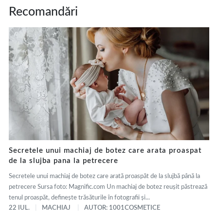
Recomandări
Secretele unui machiaj de botez care arata proaspat
de la slujba pana la petrecere
Secretele unui machiaj de botez care arată proaspăt de la slujbă până la
petrecere Sursa foto: Magnific.com Un machiaj de botez reușit păstrează
tenul proaspăt, definește trăsăturile în fotografii și...
22 IUL.
MACHIAJ
AUTOR: 1001COSMETICE