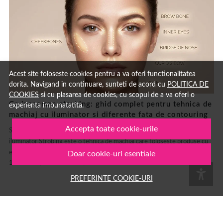
Acest site foloseste cookies pentru a va oferi functionalitatea
dorita. Navigand in continuare, sunteti de acord cu
POLITICA DE
COOKIES
si cu plasarea de cookies, cu scopul de a va oferi o
Ce inseamna strobing: ghid complet pentru tehnica de
experienta imbunatatita.
machiaj cu iluminator si diferente fata de contouring
Accepta toate cookie-urile
Strobing: ce înseamnă și cum se face această tehnică de machiaj cu
iluminator Strobing este o tehnică de machiaj care folosește produse cu
efect luminos pentru a evidenția zonele înalte ale feței,...
Doar cookie-uri esentiale
15 MAR.
MACHIAJ
AUTOR: 1001COSMETICE
PREFERINTE COOKIE-URI