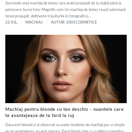
Secretele unui machiaj de botez care arată proaspăt de la slujbă până la
petrecere Sursa foto: Magnific.com Un machiaj de botez reușit păstrează
tenul proaspăt, definește trăsăturile în fotografii și...
22 IUL.
MACHIAJ
AUTOR: 1001COSMETICE
Machiaj pentru blonde cu ten deschis - nuantele care
te avantajeaza de la fard la ruj
Daca esti blonda si ai observat ca unele tendinte de machiaj pur si simplu
nu te avantajeaza, nu esti singura. Parul blond vine cu o paleta cromatica