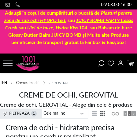
L-V 08:00-16:30
Adaugă în coșul de cumpărături o bucată de
Plasturi pentru
zona de sub ochi HYDRO GEL
sau
JUICY BOMB PARTY Cassis
Crush
sau
Ulei de buze, Hydra Kiss
104
sau
Balsam de buze
Glossy Butter Balm JUICY BOMB
și
Multe alte Produse
beneficiezi de transport gratuit la Fanbox & Easybox!
TEN
Creme de ochi
GEROVITAL
CREME DE OCHI, GEROVITAL
Creme de ochi, GEROVITAL - Alege din cele 6 produse
FILTREAZA
1
Crema de ochi - hidratare precisa