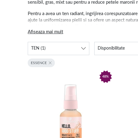
sensibil, gras, mixt sau pentru a reduce petele maronii r
Pentru a avea un ten radiant, ingrijirea corespunzatoare
ajute la uniformizarea pielii si sa ofere un aspect natur
machiaj
sau
highlighter (iluminator)
. Alegerea unor
pro
Afiseaza mai mult
Crema de fata hidratanta - al
TEN
(1)
Disponibilitate
Cremele hidratante de fata previn uscarea si deshidratare
acid hialuronic si colagen reprezinta alegerea ideala pen
ESSENCE
hidratante, este important sa folosesti regulat pe cele 
48%
In plus, crema de fata cu vitamina C ajuta la reducerea e
aspect luminos. Alege acum varianta potrivita tipului tau 