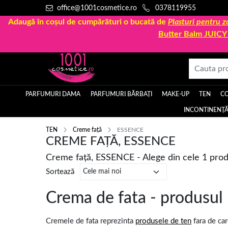
office@1001cosmetice.ro
0378119955
Adaugă în coșul de cumpărături o bucată de
Plasturi pentru
Butter Balm JUIC
PARFUMURI DAMA
PARFUMURI BĂRBAȚI
MAKE-UP
TEN
C
INCONTINENȚĂ
TEN
Creme față
ESSENCE
CREME FAȚĂ, ESSENCE
Creme față, ESSENCE - Alege din cele 1 pro
Sortează
Crema de fata - produsul ne
Cremele de fata reprezinta
produsele de ten
fara de car