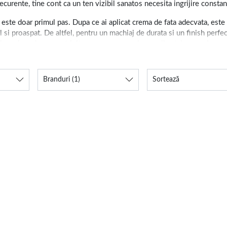
ecurente, tine cont ca un ten vizibil sanatos necesita ingrijire constant
 este doar primul pas. Dupa ce ai aplicat crema de fata adecvata, este
al si proaspat. De altfel, pentru un machiaj de durata si un finish perf
duse de make-up
potrivite, care sa raspunda nevoilor tale, va asigura 
iatul perfect pentru un ten luminos
Branduri
(1)
Sortează
a tenului, care duc de multe ori la aparitia prematura a ridurilor. Mai
tru a gestiona din timp semnele imbatranirii, cu efecte vizibile asupra f
cu protectie solara. Acestea din urma sunt necesare pentru a proteja p
fectelor negative ale radicalilor liberi si rolul de a uniformiza nuanta
de ten si incepe sa iti transformi rutina de ingrijire a pielii!