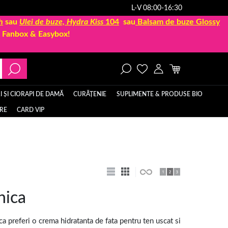
L-V 08:00-16:30
h
sau
Ulei de buze, Hydra Kiss
104
sau
Balsam de buze Glossy
la Fanbox & Easybox!
 ȘI CIORAPI DE DAMĂ
CURĂȚENIE
SUPLIMENTE & PRODUSE BIO
ERE
CARD VIP
nica
aca preferi o crema hidratanta de fata pentru ten uscat si