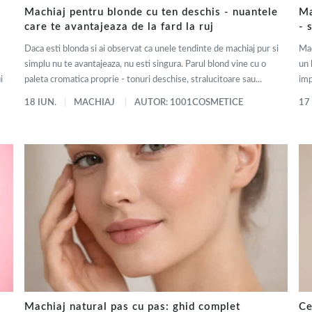
Machiaj pentru blonde cu ten deschis - nuantele
Ma
care te avantajeaza de la fard la ruj
- 
Daca esti blonda si ai observat ca unele tendinte de machiaj pur si
Mac
simplu nu te avantajeaza, nu esti singura. Parul blond vine cu o
un 
i
paleta cromatica proprie - tonuri deschise, stralucitoare sau...
imp
18 IUN.
MACHIAJ
AUTOR: 1001COSMETICE
17
Machiaj natural pas cu pas: ghid complet
Ce