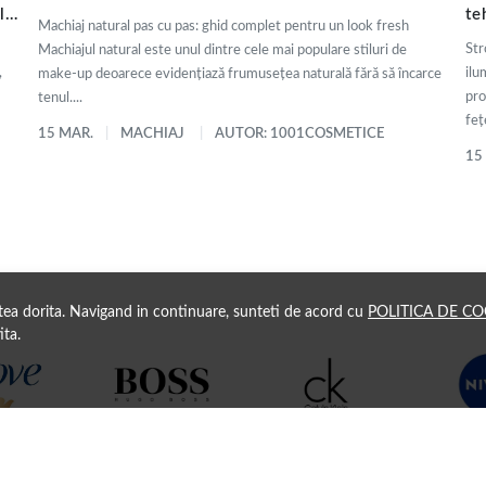
ly
te
Machiaj natural pas cu pas: ghid complet pentru un look fresh
de
Str
Machiajul natural este unul dintre cele mai populare stiluri de
,
ilu
make-up deoarece evidențiază frumusețea naturală fără să încarce
pro
tenul....
fețe
15 MAR.
MACHIAJ
AUTOR: 1001COSMETICE
15
atea dorita. Navigand in continuare, sunteti de acord cu
POLITICA DE CO
ita.