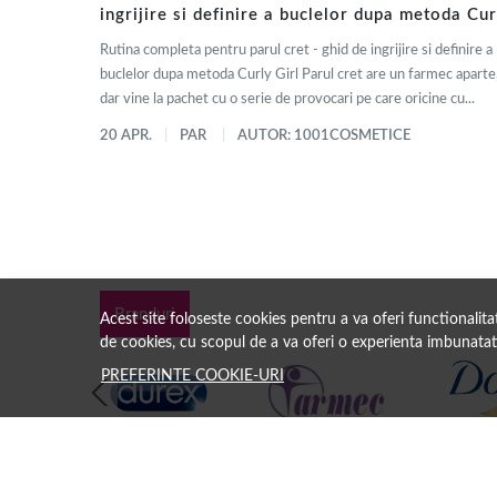
ingrijire si definire a buclelor dupa metoda Cur
Girl
Rutina completa pentru parul cret - ghid de ingrijire si definire a
buclelor dupa metoda Curly Girl Parul cret are un farmec aparte
dar vine la pachet cu o serie de provocari pe care oricine cu...
20 APR.
PAR
AUTOR: 1001COSMETICE
Branduri
Acest site foloseste cookies pentru a va oferi functionalit
de cookies, cu scopul de a va oferi o experienta imbunatat
PREFERINTE COOKIE-URI