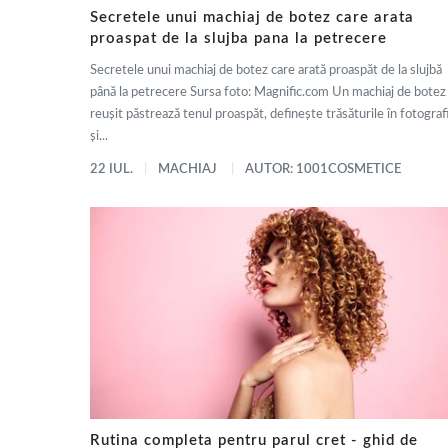
Secretele unui machiaj de botez care arata
proaspat de la slujba pana la petrecere
Secretele unui machiaj de botez care arată proaspăt de la slujbă
până la petrecere Sursa foto: Magnific.com Un machiaj de botez
reușit păstrează tenul proaspăt, definește trăsăturile în fotografi
și...
22 IUL.
MACHIAJ
AUTOR: 1001COSMETICE
Rutina completa pentru parul cret - ghid de