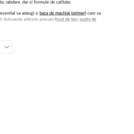
a, rabdare, dar si formule de calitate.
 esential sa adaugi o
baza de machiaj (primer)
care sa
ect, foloseste articole precum
fond de ten
,
pudra de
un look deosebit pe tot parcursul zilei.
 mult decat atat, crema de fata antirid, cu colagen sau cu
ermitatii pielii. In afara de creme de fata antirid
ielea de efectele daunatoare ale razelor ultraviolete.
 pielii, de a reduce petele pigmentare si de a conferi un