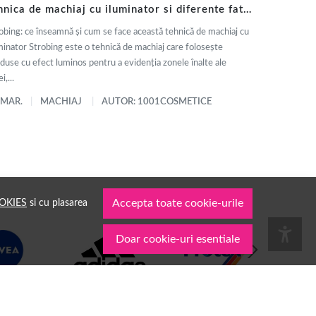
hnica de machiaj cu iluminator si diferente fata
 contouring
obing: ce înseamnă și cum se face această tehnică de machiaj cu
minator Strobing este o tehnică de machiaj care folosește
duse cu efect luminos pentru a evidenția zonele înalte ale
i,...
 MAR.
MACHIAJ
AUTOR: 1001COSMETICE
OKIES
si cu plasarea
Accepta toate cookie-urile
Doar cookie-uri esentiale