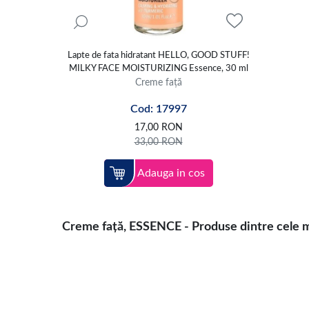
Lapte de fata hidratant HELLO, GOOD STUFF!
MILKY FACE MOISTURIZING Essence, 30 ml
Creme față
Cod: 17997
17,00
RON
33,00
RON
Adauga in cos
Creme față, ESSENCE - Produse dintre cele ma