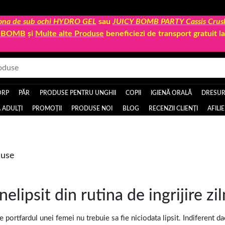
 zona de sub ochi HYDRO GEL
sau
JUICY BOMB PARTY Cassis Crus
Y BOMB
și
Multe alte Produse
beneficiezi de transport gratuit 
ORP
PĂR
PRODUSE PENTRU UNGHII
COPII
IGIENĂ ORALĂ
DRESURI
 ADULȚI
PROMOȚII
PRODUSE NOI
BLOG
RECENZII CLIENȚI
AFILI
duse
lipsit din rutina de ingrijire zil
e portfardul unei femei nu trebuie sa fie niciodata lipsit. Indiferent d