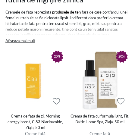
rutina de ingrijire zilnica
Cremele de fata reprezinta
produsele de ten
fara de care portfardul unei
femei nu trebuie sa fie niciodata lipsit. Indiferent daca preferi o crema
hidratanta de fata pentru ten uscat si sensibil, gras, mixt sau pentru a
reduce petele maronii recurente, tine cont ca un ten vizibil sanatos
necesita ingrijire constanta, rabdare, dar si formule de calitate.
Afiseaza mai mult
Pentru a avea un ten radiant, ingrijirea corespunzatoare este doar primul
pas. Dupa ce ai aplicat crema de fata adecvata, este esential sa adaugi
20%
20%
o
baza de machiaj (primer)
care sa ajute la uniformizarea pielii si sa ofere
un aspect natural si proaspat. De altfel, pentru un machiaj de durata si un
finish perfect, foloseste articole precum
fond de ten
,
pudra de machiaj
sau
highlighter (iluminator)
. Alegerea unor
produse de make-up
potrivite,
care sa raspunda nevoilor tale, va asigura un look deosebit pe tot
parcursul zilei.
Crema de fata hidratanta - aliatul perfect
pentru un ten luminos
Crema de fata de zi, Morning
Crema de fata cu formula light, Fit,
Cremele hidratante de fata previn uscarea si deshidratarea tenului, care
energy boost, C.83 Niacinamide,
Baltic Home Spa, Ziaja, 50 ml
duc de multe ori la aparitia prematura a ridurilor. Mai mult decat atat,
Ziaja, 50 ml
crema de fata antirid, cu colagen sau cu acid hialuronic si colagen
Creme față
Creme față