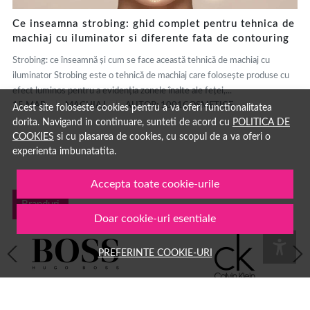
Ce inseamna strobing: ghid complet pentru tehnica de
machiaj cu iluminator si diferente fata de contouring
Strobing: ce înseamnă și cum se face această tehnică de machiaj cu
iluminator Strobing este o tehnică de machiaj care folosește produse cu
efect luminos pentru a evidenția zonele înalte ale feței,...
15 MAR.
MACHIAJ
AUTOR: 1001COSMETICE
Acest site foloseste cookies pentru a va oferi functionalitatea
dorita. Navigand in continuare, sunteti de acord cu
POLITICA DE
COOKIES
si cu plasarea de cookies, cu scopul de a va oferi o
experienta imbunatatita.
Accepta toate cookie-urile
Branduri
Doar cookie-uri esentiale
PREFERINTE COOKIE-URI