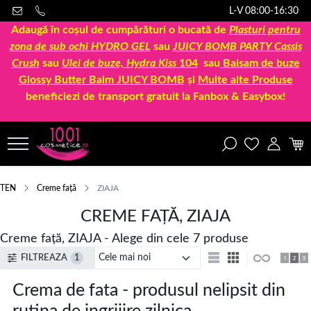
L-V 08:00-16:30
Adaugă în coșul de cumpărături o bucată de
Plasturi pentru
zona de sub ochi HYDRO GEL
sau
JUICY BOMB PARTY Cassis
Crush
sau
Ulei de buze, Hydra Kiss
104
sau
Balsam de buze
Glossy Butter Balm JUICY BOMB
și
Multe alte Produse
beneficiezi de transport gratuit la Fanbox & Easybox!
TEN
Creme față
ZIAJA
CREME FAȚĂ, ZIAJA
Creme față, ZIAJA - Alege din cele 7 produse
FILTREAZA
1
Crema de fata - produsul nelipsit din