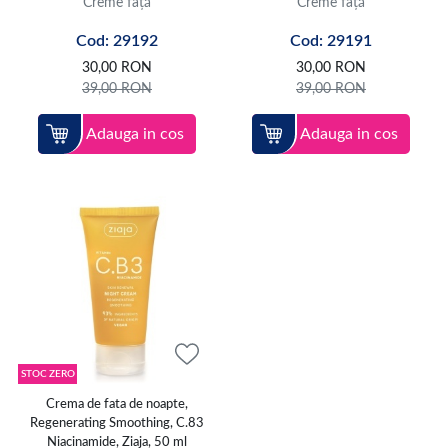
Creme față
Creme față
Cod: 29192
Cod: 29191
30,00
RON
30,00
RON
39,00
RON
39,00
RON
Adauga in cos
Adauga in cos
STOC ZERO
Crema de fata de noapte,
Regenerating Smoothing, C.83
Niacinamide, Ziaja, 50 ml