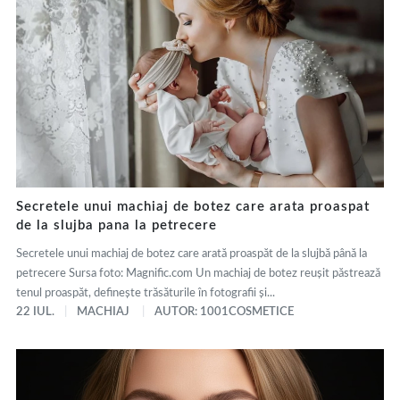
Secretele unui machiaj de botez care arata proaspat
de la slujba pana la petrecere
Secretele unui machiaj de botez care arată proaspăt de la slujbă până la
petrecere Sursa foto: Magnific.com Un machiaj de botez reușit păstrează
tenul proaspăt, definește trăsăturile în fotografii și...
22 IUL.
MACHIAJ
AUTOR: 1001COSMETICE