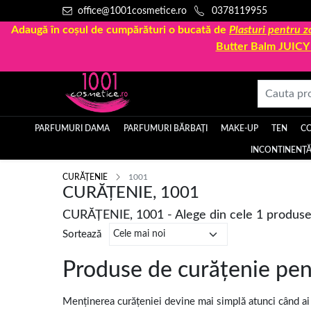
office@1001cosmetice.ro
0378119955
Adaugă în coșul de cumpărături o bucată de
Plasturi pentru
Butter Balm JUIC
PARFUMURI DAMA
PARFUMURI BĂRBAȚI
MAKE-UP
TEN
C
INCONTINENȚĂ
CURĂȚENIE
1001
CURĂȚENIE, 1001
CURĂȚENIE, 1001 - Alege din cele 1 produs
Sortează
Produse de curățenie pent
Menținerea curățeniei devine mai simplă atunci când ai 