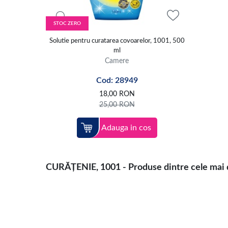
STOC ZERO
Solutie pentru curatarea covoarelor, 1001, 500
ml
Camere
Cod: 28949
18,00
RON
25,00
RON
Adauga in cos
CURĂȚENIE, 1001 - Produse dintre cele mai di