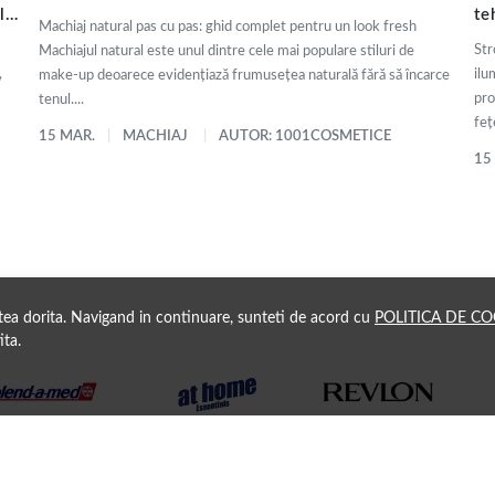
ly
te
Machiaj natural pas cu pas: ghid complet pentru un look fresh
de
Str
Machiajul natural este unul dintre cele mai populare stiluri de
,
ilu
make-up deoarece evidențiază frumusețea naturală fără să încarce
pro
tenul....
fețe
15 MAR.
MACHIAJ
AUTOR: 1001COSMETICE
15
atea dorita. Navigand in continuare, sunteti de acord cu
POLITICA DE CO
ita.