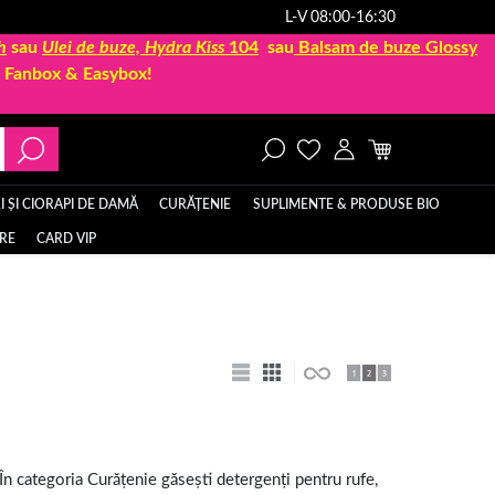
L-V 08:00-16:30
h
sau
Ulei de buze, Hydra Kiss
104
sau
Balsam de buze Glossy
la Fanbox & Easybox!
 ȘI CIORAPI DE DAMĂ
CURĂȚENIE
SUPLIMENTE & PRODUSE BIO
ERE
CARD VIP
În categoria Curățenie găsești detergenți pentru rufe,