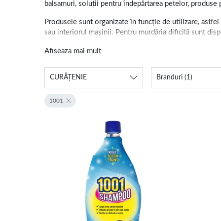
balsamuri, soluții pentru îndepărtarea petelor, produse p
Produsele sunt organizate în funcție de utilizare, astfel
sau interiorul mașinii. Pentru murdăria dificilă sunt disp
suprafețe.
Afiseaza mai mult
Detergenți, odorizante și 
CURĂȚENIE
Branduri
(1)
Pentru îngrijirea rufelor sunt disponibile detergenți li
produse destinate mașinii de spălat vase, degresanți, sol
1001
Odorizantele de cameră, rezervele parfumate și difuzoar
cuprinde branduri cunoscute precum Ariel, Lenor, Finish, 
Fiecare produs trebuie folosit conform instrucțiunilor 
trebuie păstrate într-un loc sigur, ferit de accesul copi