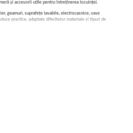
eră și accesorii utile pentru întreținerea locuinței.
lier, geamuri, suprafețe lavabile, electrocasnice, vase
oduse practice, adaptate diferitelor materiale și tipuri de
 petelor. Categoria include și detergenți pentru vase,
lilor.
ea unei atmosfere plăcute în locuință. Selecția
nie nu trebuie amestecate între ele, iar produsele