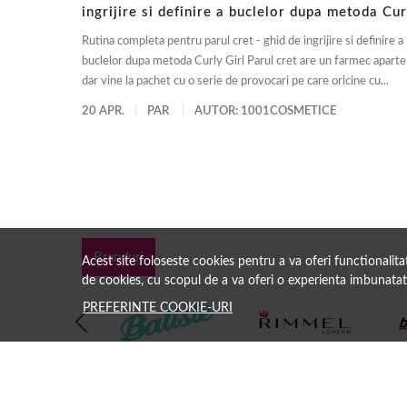
ingrijire si definire a buclelor dupa metoda Cur
Girl
Rutina completa pentru parul cret - ghid de ingrijire si definire a
buclelor dupa metoda Curly Girl Parul cret are un farmec aparte
dar vine la pachet cu o serie de provocari pe care oricine cu...
20 APR.
PAR
AUTOR: 1001COSMETICE
Branduri
Acest site foloseste cookies pentru a va oferi functionalit
de cookies, cu scopul de a va oferi o experienta imbunatat
PREFERINTE COOKIE-URI