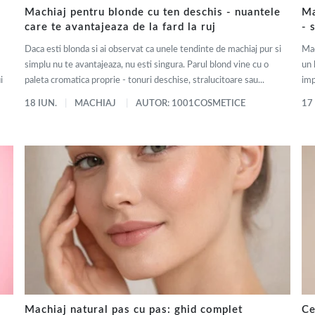
Machiaj pentru blonde cu ten deschis - nuantele
Ma
care te avantajeaza de la fard la ruj
- 
Daca esti blonda si ai observat ca unele tendinte de machiaj pur si
Mac
simplu nu te avantajeaza, nu esti singura. Parul blond vine cu o
un 
i
paleta cromatica proprie - tonuri deschise, stralucitoare sau...
imp
18 IUN.
MACHIAJ
AUTOR: 1001COSMETICE
17
Machiaj natural pas cu pas: ghid complet
Ce