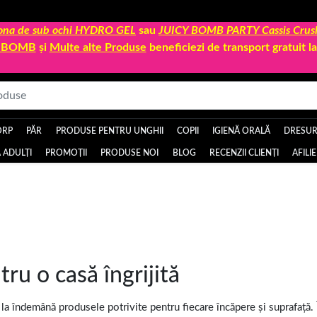
 zona de sub ochi HYDRO GEL
sau
JUICY BOMB PARTY Cassis Crus
Y BOMB
și
Multe alte Produse
beneficiezi de transport gratuit 
ORP
PĂR
PRODUSE PENTRU UNGHII
COPII
IGIENĂ ORALĂ
DRESURI
 ADULȚI
PROMOȚII
PRODUSE NOI
BLOG
RECENZII CLIENȚI
AFILI
e
ru o casă îngrijită
la îndemână produsele potrivite pentru fiecare încăpere și suprafață. 