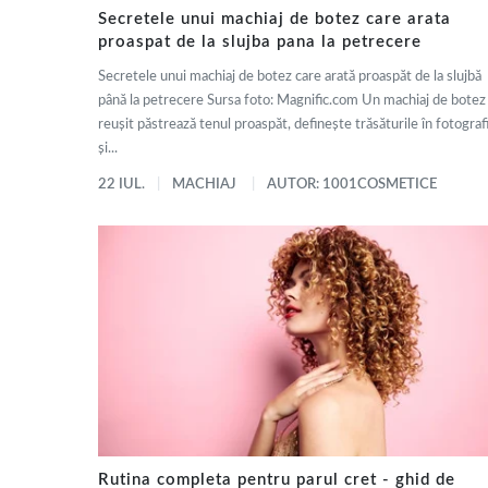
Secretele unui machiaj de botez care arata
proaspat de la slujba pana la petrecere
Secretele unui machiaj de botez care arată proaspăt de la slujbă
până la petrecere Sursa foto: Magnific.com Un machiaj de botez
reușit păstrează tenul proaspăt, definește trăsăturile în fotografi
și...
22 IUL.
MACHIAJ
AUTOR: 1001COSMETICE
Rutina completa pentru parul cret - ghid de