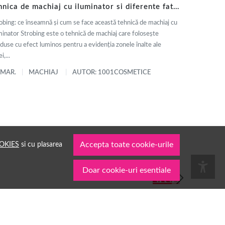
hnica de machiaj cu iluminator si diferente fata
 contouring
obing: ce înseamnă și cum se face această tehnică de machiaj cu
minator Strobing este o tehnică de machiaj care folosește
duse cu efect luminos pentru a evidenția zonele înalte ale
i,...
 MAR.
MACHIAJ
AUTOR: 1001COSMETICE
OKIES
si cu plasarea
Accepta toate cookie-urile
Doar cookie-uri esentiale