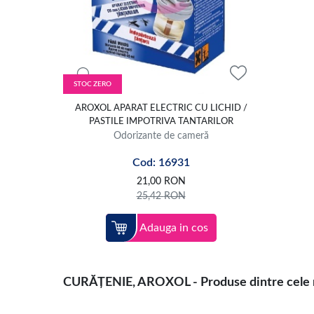
STOC ZERO
AROXOL APARAT ELECTRIC CU LICHID /
PASTILE IMPOTRIVA TANTARILOR
Odorizante de cameră
Cod: 16931
21,00
RON
25,42
RON
Adauga in cos
CURĂȚENIE, AROXOL - Produse dintre cele ma