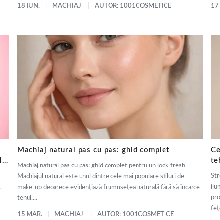
18 IUN.
MACHIAJ
AUTOR: 1001COSMETICE
17
Machiaj natural pas cu pas: ghid complet
Ce
ly
te
Machiaj natural pas cu pas: ghid complet pentru un look fresh
de
Str
Machiajul natural este unul dintre cele mai populare stiluri de
,
ilu
make-up deoarece evidențiază frumusețea naturală fără să încarce
pro
tenul....
fețe
15 MAR.
MACHIAJ
AUTOR: 1001COSMETICE