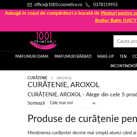
office@1001cosmetice.ro
0378119955
Adaugă în coșul de cumpărături o bucată de
Plasturi pentru
Butter Balm JUIC
PARFUMURI DAMA
PARFUMURI BĂRBAȚI
MAKE-UP
TEN
C
INCONTINENȚĂ
CURĂȚENIE
AROXOL
CURĂȚENIE, AROXOL
CURĂȚENIE, AROXOL - Alege din cele 5 pro
Sortează
Produse de curățenie pent
Menținerea curățeniei devine mai simplă atunci când ai 