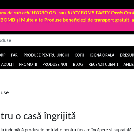
 zona de sub ochi HYDRO GEL
sau
JUICY BOMB PARTY Cassis Crus
Y BOMB
și
Multe alte Produse
beneficiezi de transport gratuit 
ORP
PĂR
PRODUSE PENTRU UNGHII
COPII
IGIENĂ ORALĂ
DRESURI
 ADULȚI
PROMOȚII
PRODUSE NOI
BLOG
RECENZII CLIENȚI
AFILI
duse
ru o casă îngrijită
la îndemână produsele potrivite pentru fiecare încăpere și suprafață. 