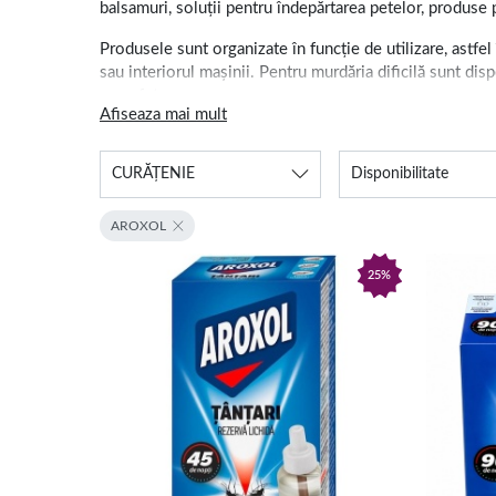
balsamuri, soluții pentru îndepărtarea petelor, produse p
Produsele sunt organizate în funcție de utilizare, astfel
sau interiorul mașinii. Pentru murdăria dificilă sunt disp
suprafețe.
Afiseaza mai mult
Detergenți, odorizante și 
CURĂȚENIE
Disponibilitate
Pentru îngrijirea rufelor sunt disponibile detergenți li
produse destinate mașinii de spălat vase, degresanți, sol
AROXOL
Odorizantele de cameră, rezervele parfumate și difuzoar
25%
cuprinde branduri cunoscute precum Ariel, Lenor, Finish, 
Fiecare produs trebuie folosit conform instrucțiunilor 
trebuie păstrate într-un loc sigur, ferit de accesul copi