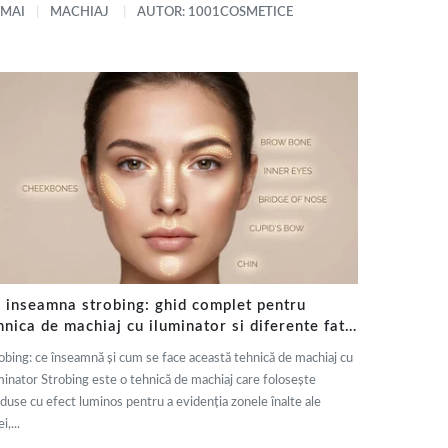
 MAI
MACHIAJ
AUTOR: 1001COSMETICE
 inseamna strobing: ghid complet pentru
hnica de machiaj cu iluminator si diferente fata
 contouring
obing: ce înseamnă și cum se face această tehnică de machiaj cu
minator Strobing este o tehnică de machiaj care folosește
duse cu efect luminos pentru a evidenția zonele înalte ale
i,...