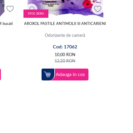
STOC ZERO
4 bucati
AROXOL PASTILE ANTIMOLII SI ANTICARIENI
Odorizante de cameră
Cod: 17062
10,00
RON
12,20
RON
Adauga in cos