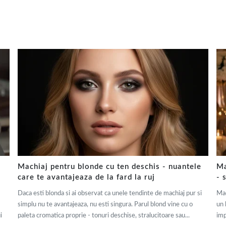
Machiaj pentru blonde cu ten deschis - nuantele
Ma
care te avantajeaza de la fard la ruj
- 
Daca esti blonda si ai observat ca unele tendinte de machiaj pur si
Mac
simplu nu te avantajeaza, nu esti singura. Parul blond vine cu o
un 
i
paleta cromatica proprie - tonuri deschise, stralucitoare sau...
imp