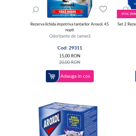
STOC ZER
Rezerva lichida impotriva tantarilor Aroxol, 45
Set 2 Rezer
nopti
Odorizante de cameră
Cod: 29311
15,00
RON
20,00
RON
Adauga in cos