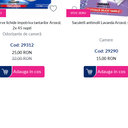
O
STOC ZERO
ve lichide impotriva tantarilor Aroxol,
Saculetii antimolii Lavanda Aroxol, 
2x 45 nopti
Odorizante de cameră
Camere
Cod: 29312
Cod: 29290
25,00
RON
32,00
RON
15,00
RON
Adauga in cos
Adauga in cos