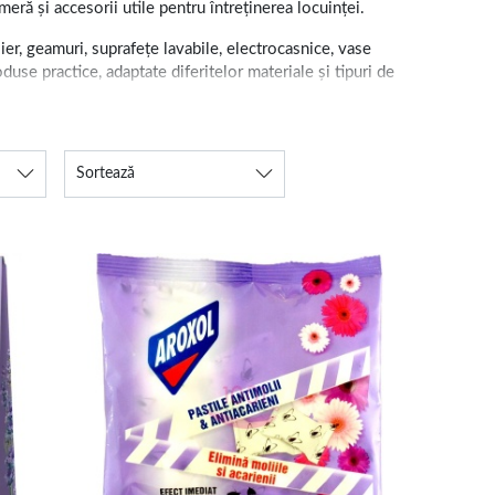
eră și accesorii utile pentru întreținerea locuinței.
lier, geamuri, suprafețe lavabile, electrocasnice, vase
oduse practice, adaptate diferitelor materiale și tipuri de
Sortează
 petelor. Categoria include și detergenți pentru vase,
lilor.
ea unei atmosfere plăcute în locuință. Selecția
nie nu trebuie amestecate între ele, iar produsele