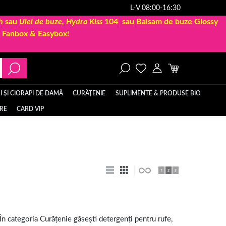
L-V 08:00-16:30
h
sau
Ulei de buze, Hydra Kiss
104
sau
Balsam de buze Glossy
la Fanbox & Easybox!
 ȘI CIORAPI DE DAMĂ
CURĂȚENIE
SUPLIMENTE & PRODUSE BIO
ERE
CARD VIP
În categoria Curățenie găsești detergenți pentru rufe,