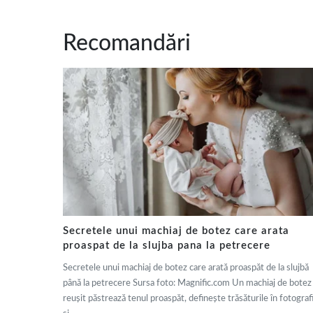
Recomandări
Secretele unui machiaj de botez care arata
proaspat de la slujba pana la petrecere
Secretele unui machiaj de botez care arată proaspăt de la slujbă
până la petrecere Sursa foto: Magnific.com Un machiaj de botez
reușit păstrează tenul proaspăt, definește trăsăturile în fotografi