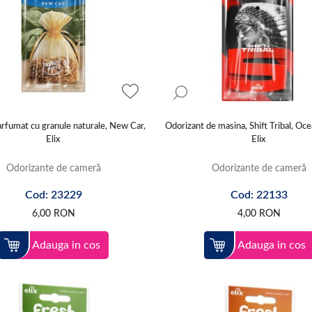
arfumat cu granule naturale, New Car,
Odorizant de masina, Shift Tribal, Oc
Elix
Elix
Odorizante de cameră
Odorizante de cameră
Cod: 23229
Cod: 22133
6,00
RON
4,00
RON
Adauga in cos
Adauga in cos