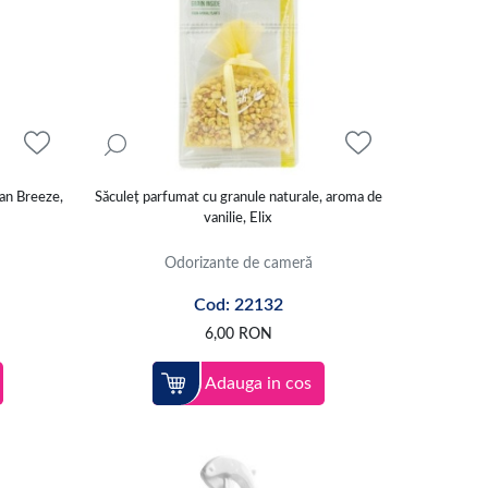
ean Breeze,
Săculeț parfumat cu granule naturale, aroma de
vanilie, Elix
Odorizante de cameră
Cod: 22132
6,00
RON
Adauga in cos