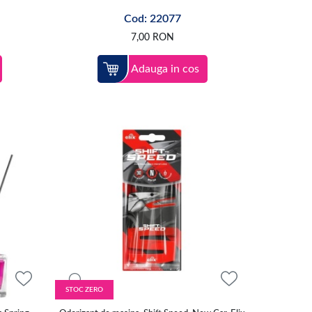
Cod: 22077
7,00
RON
Adauga in cos
STOC ZERO