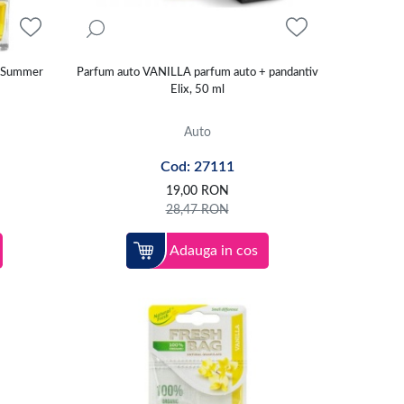
a Summer
Parfum auto VANILLA parfum auto + pandantiv
Elix, 50 ml
Auto
Cod: 27111
19,00
RON
28,47
RON
Adauga in cos