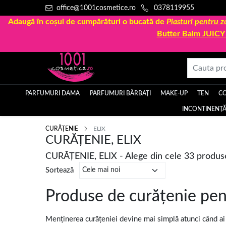
office@1001cosmetice.ro
0378119955
Adaugă în coșul de cumpărături o bucată de
Plasturi pentru
Butter Balm JUIC
PARFUMURI DAMA
PARFUMURI BĂRBAȚI
MAKE-UP
TEN
C
INCONTINENȚĂ
CURĂȚENIE
ELIX
CURĂȚENIE, ELIX
CURĂȚENIE, ELIX - Alege din cele 33 produs
Sortează
Produse de curățenie pent
Menținerea curățeniei devine mai simplă atunci când ai 