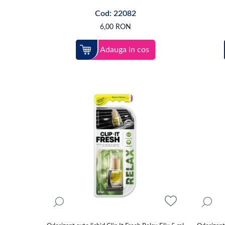
Cod: 22082
6,00
RON
Adauga in cos