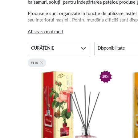
balsamuri, soluții pentru îndepărtarea petelor, produse p
Produsele sunt organizate în funcție de utilizare, astfel
sau interiorul mașinii. Pentru murdăria dificilă sunt disp
suprafețe.
Afiseaza mai mult
Detergenți, odorizante și 
CURĂȚENIE
Disponibilitate
Pentru îngrijirea rufelor sunt disponibile detergenți li
produse destinate mașinii de spălat vase, degresanți, sol
ELIX
Odorizantele de cameră, rezervele parfumate și difuzoar
28%
cuprinde branduri cunoscute precum Ariel, Lenor, Finish, 
Fiecare produs trebuie folosit conform instrucțiunilor 
trebuie păstrate într-un loc sigur, ferit de accesul copi