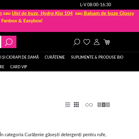
L-V 08:00-16:30
h
sau
Ulei de buze, Hydra Kiss
104
sau
Balsam de buze Glossy
la Fanbox & Easybox!
 ȘI CIORAPI DE DAMĂ
CURĂȚENIE
SUPLIMENTE & PRODUSE BIO
ERE
CARD VIP
În categoria Curățenie găsești detergenți pentru rufe,