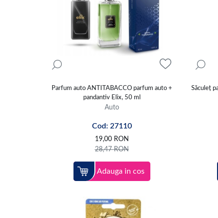
Parfum auto ANTITABACCO parfum auto +
Săculeț p
pandantiv Elix, 50 ml
Auto
Cod: 27110
19,00
RON
28,47
RON
Adauga in cos