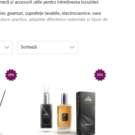
eră și accesorii utile pentru întreținerea locuinței.
lier, geamuri, suprafețe lavabile, electrocasnice, vase
oduse practice, adaptate diferitelor materiale și tipuri de
Sortează
 petelor. Categoria include și detergenți pentru vase,
lilor.
ea unei atmosfere plăcute în locuință. Selecția
28%
33%
nie nu trebuie amestecate între ele, iar produsele