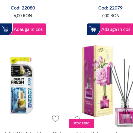
Cod: 22080
Cod: 22079
6,00
RON
7,00
RON
Adauga in cos
Adauga in cos
STOC ZERO