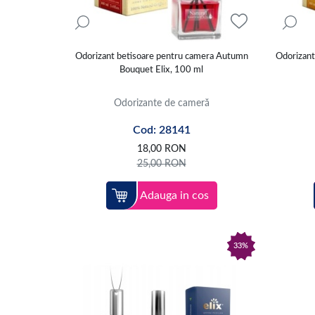
Odorizant betisoare pentru camera Autumn
Odorizant
Bouquet Elix, 100 ml
Odorizante de cameră
Cod: 28141
18,00
RON
25,00
RON
Adauga in cos
33%