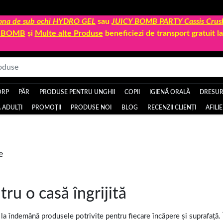
 zona de sub ochi HYDRO GEL
sau
JUICY BOMB PARTY Cassis Crus
Y BOMB
și
Multe alte Produse
beneficiezi de transport gratuit 
ORP
PĂR
PRODUSE PENTRU UNGHII
COPII
IGIENĂ ORALĂ
DRESURI
 ADULȚI
PROMOȚII
PRODUSE NOI
BLOG
RECENZII CLIENȚI
AFILI
e
ru o casă îngrijită
la îndemână produsele potrivite pentru fiecare încăpere și suprafață. 