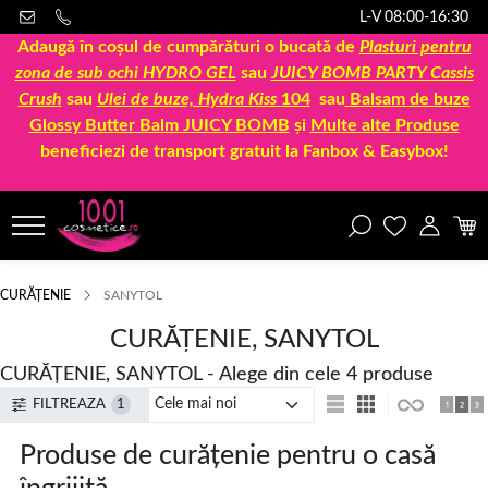
L-V 08:00-16:30
Adaugă în coșul de cumpărături o bucată de
Plasturi pentru
zona de sub ochi HYDRO GEL
sau
JUICY BOMB PARTY Cassis
Crush
sau
Ulei de buze, Hydra Kiss
104
sau
Balsam de buze
Glossy Butter Balm JUICY BOMB
și
Multe alte Produse
beneficiezi de transport gratuit la Fanbox & Easybox!
CURĂȚENIE
SANYTOL
CURĂȚENIE, SANYTOL
CURĂȚENIE, SANYTOL - Alege din cele 4 produse
FILTREAZA
1
Produse de curățenie pentru o casă