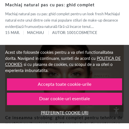
Machiaj natural pas cu pas: ghid complet
Machiaj natural pas cu pas: ghid complet pentru un look fresh Machiajul
natural este unul dintre cele mai populare stiluri de make-up deoarece
evidențiază frumusețea naturală fără să încarce tenul....
15 MAR.
MACHIAJ
AUTOR: 1001COSMETICE
Acest site foloseste cookies pentru a va oferi functionalitatea
dorita. Navigand in continuare, sunteti de acord cu
POLITICA DE
COOKIES
si cu plasarea de cookies, cu scopul de a va oferi o
experienta imbunatatita.
Accepta toate cookie-urile
Doar cookie-uri esentiale
PREFERINTE COOKIE-URI
Ce inseamna strobing: ghid complet pentru tehnica de
machiaj cu iluminator si diferente fata de contouring