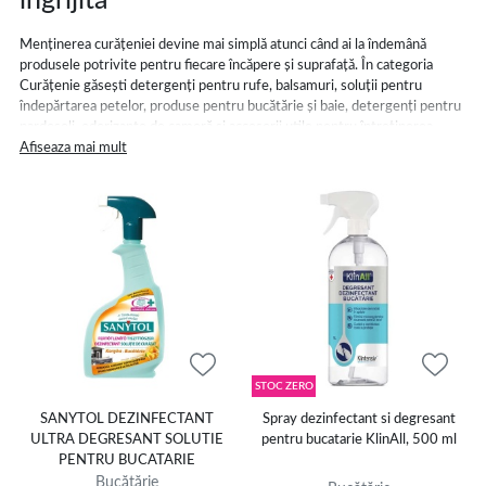
îngrijită
Menținerea curățeniei devine mai simplă atunci când ai la îndemână
produsele potrivite pentru fiecare încăpere și suprafață. În categoria
Curățenie găsești detergenți pentru rufe, balsamuri, soluții pentru
îndepărtarea petelor, produse pentru bucătărie și baie, detergenți pentru
pardoseli, odorizante de cameră și accesorii utile pentru întreținerea
locuinței.
Afiseaza mai mult
Produsele sunt organizate în funcție de utilizare, astfel încât să poți
identifica mai ușor soluțiile potrivite pentru haine, mobilier, geamuri,
suprafețe lavabile, electrocasnice, vase sau interiorul mașinii. Pentru
murdăria dificilă sunt disponibile formule specializate, iar pentru curățenia
zilnică poți alege produse practice, adaptate diferitelor materiale și tipuri
de suprafețe.
Detergenți, odorizante și soluții
pentru fiecare încăpere
STOC ZERO
Pentru îngrijirea rufelor sunt disponibile detergenți lichizi, pudră sau
SANYTOL DEZINFECTANT
Spray dezinfectant si degresant
capsule, balsamuri parfumate și produse pentru tratarea petelor.
ULTRA DEGRESANT SOLUTIE
pentru bucatarie KlinAll, 500 ml
Categoria include și detergenți pentru vase, produse destinate mașinii de
PENTRU BUCATARIE
spălat vase, degresanți, soluții anticalcar și formule pentru curățarea băii,
Bucătărie