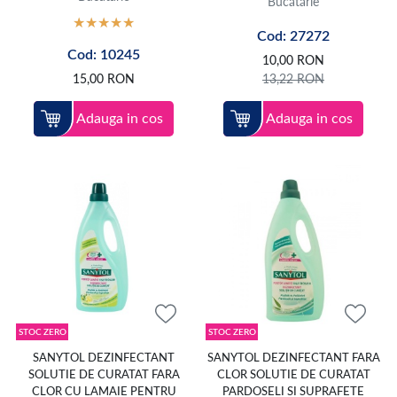
Bucătărie
bucătăriei sau pardoselilor.
Cod: 27272
Odorizantele de cameră, rezervele parfumate și difuzoarele cu bețișoare
completează rutina de curățenie și ajută la menținerea unei atmosfere
Cod: 10245
10,00
RON
plăcute în locuință. Selecția cuprinde branduri cunoscute precum Ariel,
15,00
RON
13,22
RON
Lenor, Finish, Fairy, Cif, Air Wick, Glade, Sano, Nufăr, Triumf și Vileda.
Fiecare produs trebuie folosit conform instrucțiunilor de pe ambalaj și
Adauga in cos
Adauga in cos
numai pe suprafețele recomandate. Soluțiile de curățenie nu trebuie
amestecate între ele, iar produsele trebuie păstrate într-un loc sigur, ferit
de accesul copiilor și al animalelor de companie.
STOC ZERO
STOC ZERO
SANYTOL DEZINFECTANT
SANYTOL DEZINFECTANT FARA
SOLUTIE DE CURATAT FARA
CLOR SOLUTIE DE CURATAT
CLOR CU LAMAIE PENTRU
PARDOSELI SI SUPRAFETE