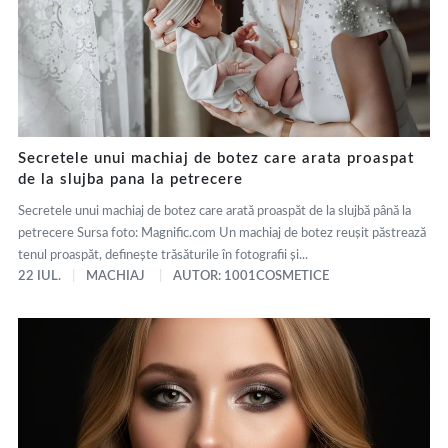
Secretele unui machiaj de botez care arata proaspat
de la slujba pana la petrecere
Secretele unui machiaj de botez care arată proaspăt de la slujbă până la
petrecere Sursa foto: Magnific.com Un machiaj de botez reușit păstrează
tenul proaspăt, definește trăsăturile în fotografii și...
22 IUL.
MACHIAJ
AUTOR: 1001COSMETICE