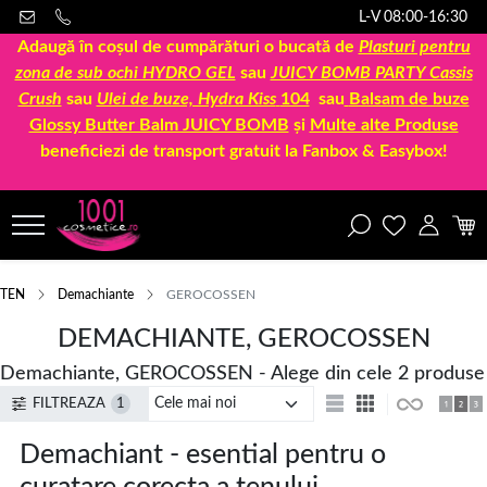
L-V 08:00-16:30
Adaugă în coșul de cumpărături o bucată de
Plasturi pentru
zona de sub ochi HYDRO GEL
sau
JUICY BOMB PARTY Cassis
Crush
sau
Ulei de buze, Hydra Kiss
104
sau
Balsam de buze
Glossy Butter Balm JUICY BOMB
și
Multe alte Produse
beneficiezi de transport gratuit la Fanbox & Easybox!
TEN
Demachiante
GEROCOSSEN
DEMACHIANTE, GEROCOSSEN
Demachiante, GEROCOSSEN - Alege din cele 2 produse
FILTREAZA
1
Demachiant - esential pentru o