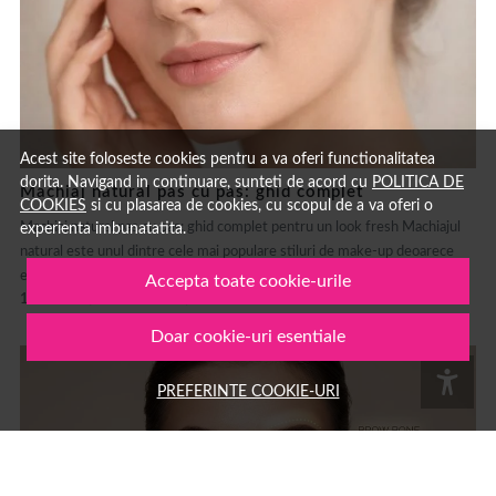
Acest site foloseste cookies pentru a va oferi functionalitatea
dorita. Navigand in continuare, sunteti de acord cu
POLITICA DE
Machiaj natural pas cu pas: ghid complet
COOKIES
si cu plasarea de cookies, cu scopul de a va oferi o
Machiaj natural pas cu pas: ghid complet pentru un look fresh Machiajul
experienta imbunatatita.
natural este unul dintre cele mai populare stiluri de make-up deoarece
evidențiază frumusețea naturală fără să încarce tenul....
Accepta toate cookie-urile
15 MAR.
MACHIAJ
AUTOR: 1001COSMETICE
Doar cookie-uri esentiale
PREFERINTE COOKIE-URI