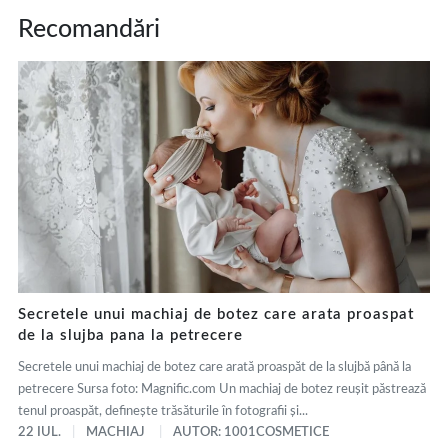
Recomandări
Secretele unui machiaj de botez care arata proaspat
de la slujba pana la petrecere
Secretele unui machiaj de botez care arată proaspăt de la slujbă până la
petrecere Sursa foto: Magnific.com Un machiaj de botez reușit păstrează
tenul proaspăt, definește trăsăturile în fotografii și...
22 IUL.
MACHIAJ
AUTOR: 1001COSMETICE