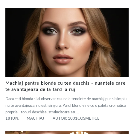
Machiaj pentru blonde cu ten deschis - nuantele care
te avantajeaza de la fard la ruj
Daca esti blonda si ai observat ca unele tendinte de machiaj pur si simplu
nu te avantajeaza, nu esti singura. Parul blond vine cu o paleta cromatica
proprie - tonuri deschise, stralucitoare sau...
18 IUN.
MACHIAJ
AUTOR: 1001COSMETICE