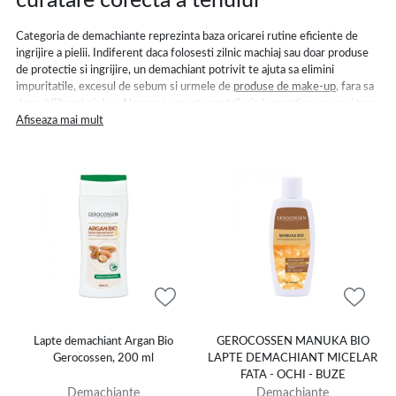
curatare corecta a tenului
Categoria de demachiante reprezinta baza oricarei rutine eficiente de
ingrijire a pielii. Indiferent daca folosesti zilnic machiaj sau doar produse
de protectie si ingrijire, un demachiant potrivit te ajuta sa elimini
impuritatile, excesul de sebum si urmele de
produse de make-up
, fara sa
dezechilibrezi pielea. Alegerea corecta contribuie la mentinerea unui ten
curat, confortabil si pregatit pentru pasii urmatori din rutina ta zilnica.
Afiseaza mai mult
In functie de tipul tau de ten si de preferintele personale, poti opta
pentru ulei demachiant atunci cand vrei sa indepartezi eficient machiajul
rezistent la apa, lapte demachiant daca ai pielea uscata sau sensibila,
balsam demachiant pentru o curatare profunda sau creme demachiante
cu textura blanda si hranitoare. Pentru momentele in care ai nevoie de
rapiditate, servetele demachiante sunt o solutie practica, iar integrarea
lor alaturi de
ape micelare
,
geluri si masti de curatare
sau
lotiuni tonice
ajuta la obtinerea unui ritual complet si echilibrat.
Dischete demachiante pentru o aplicare
usoara si igienica
Lapte demachiant Argan Bio
GEROCOSSEN MANUKA BIO
Gerocossen, 200 ml
LAPTE DEMACHIANT MICELAR
Dischetele demachiante sunt ideale pentru aplicarea uniforma a
FATA - OCHI - BUZE
produselor si pentru indepartarea delicata a machiajului, fara frecare
Demachiante
Demachiante