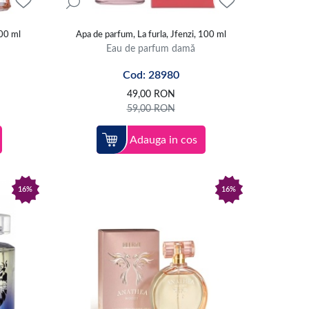
100 ml
Apa de parfum, La furla, Jfenzi, 100 ml
Eau de parfum damă
Cod: 28980
49,00
RON
59,00
RON
Adauga in cos
16%
16%