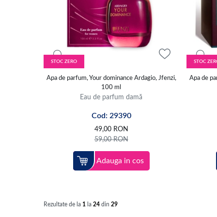
STOC ZERO
STOC ZER
Apa de parfum, Your dominance Ardagio, Jfenzi,
Apa de pa
100 ml
Eau de parfum damă
Cod: 29390
49,00
RON
59,00
RON
Adauga in cos
Rezultate de la
1
la
24
din
29