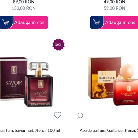
89,00
RON
49,00
RON
130,00
RON
59,00
RON
Adauga in cos
Adauga in cos
16%
parfum, Savoir nuit, Jfenzi, 100 ml
Apa de parfum, Gaillance, Jfenzi,