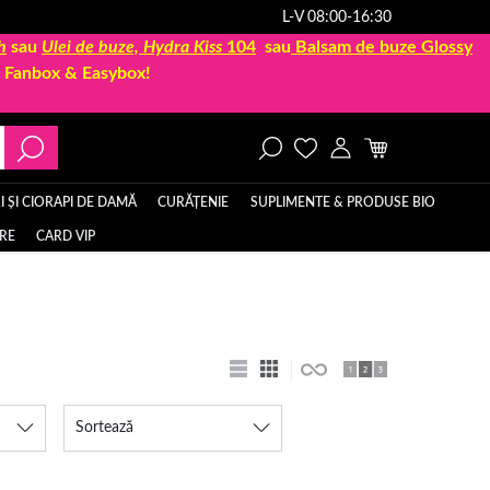
L-V 08:00-16:30
h
sau
Ulei de buze, Hydra Kiss
104
sau
Balsam de buze Glossy
la Fanbox & Easybox!
 ȘI CIORAPI DE DAMĂ
CURĂȚENIE
SUPLIMENTE & PRODUSE BIO
ERE
CARD VIP
Sortează