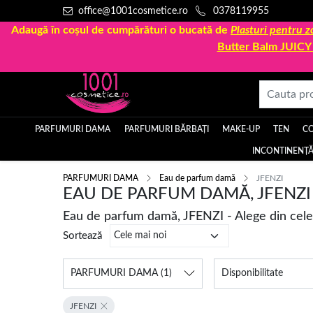
office@1001cosmetice.ro
0378119955
Adaugă în coșul de cumpărături o bucată de
Plasturi pentru
Butter Balm JUIC
PARFUMURI DAMA
PARFUMURI BĂRBAȚI
MAKE-UP
TEN
C
INCONTINENȚĂ
PARFUMURI DAMA
Eau de parfum damă
JFENZI
EAU DE PARFUM DAMĂ, JFENZI
Eau de parfum damă, JFENZI - Alege din cel
Sortează
PARFUMURI DAMA
(1)
Disponibilitate
JFENZI