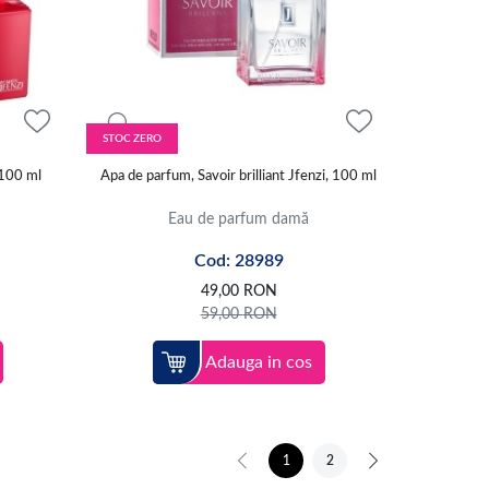
STOC ZERO
 100 ml
Apa de parfum, Savoir brilliant Jfenzi, 100 ml
Eau de parfum damă
Cod: 28989
49,00
RON
59,00
RON
Adauga in cos
1
2