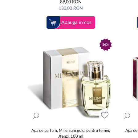
89,00
RON
130,00
RON
Adauga in cos
16%
Apa de parfum, Millenium gold, pentru femei,
Apa de 
Jfenzi, 100 ml