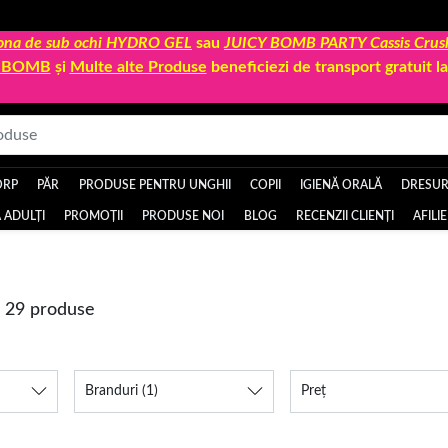
 zona de sub ochi HYDRO GEL
sau
JUICY BOMB PARTY Cassis Crus
Y BOMB
și
Multe alte Produse
beneficiezi de transport gratuit 
ORP
PĂR
PRODUSE PENTRU UNGHII
COPII
IGIENĂ ORALĂ
DRESURI
 ADULȚI
PROMOȚII
PRODUSE NOI
BLOG
RECENZII CLIENȚI
AFILI
e 29 produse
Branduri
(1)
Preț