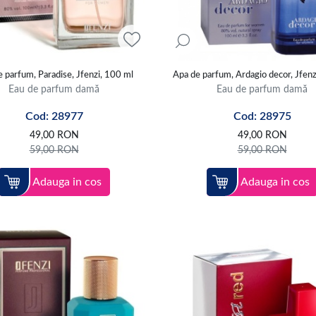
 parfum, Paradise, Jfenzi, 100 ml
Apa de parfum, Ardagio decor, Jfenz
Eau de parfum damă
Eau de parfum damă
Cod: 28977
Cod: 28975
49,00
RON
49,00
RON
59,00
RON
59,00
RON
Adauga in cos
Adauga in cos