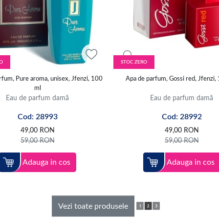
O
STOC ZERO
rfum, Pure aroma, unisex, Jfenzi, 100
Apa de parfum, Gossi red, Jfenzi,
ml
Eau de parfum damă
Eau de parfum damă
Cod: 28993
Cod: 28992
49,00
RON
49,00
RON
59,00
RON
59,00
RON
Adauga in cos
Adauga in cos
Vezi toate produsele