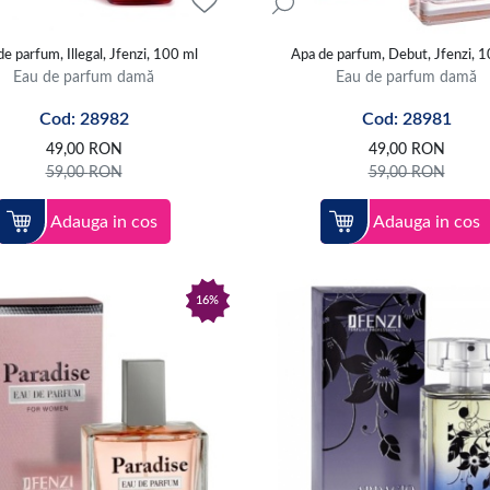
e parfum, Illegal, Jfenzi, 100 ml
Apa de parfum, Debut, Jfenzi, 
Eau de parfum damă
Eau de parfum damă
Cod: 28982
Cod: 28981
49,00
RON
49,00
RON
59,00
RON
59,00
RON
Adauga in cos
Adauga in cos
16%