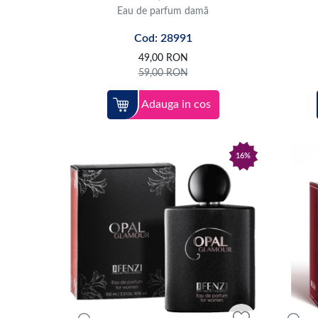
Eau de parfum damă
Cod: 28991
49,00
RON
59,00
RON
Adauga in cos
16%