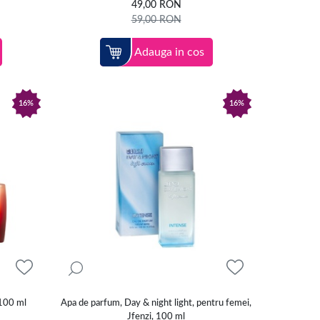
49,00
RON
59,00
RON
Adauga in cos
16%
16%
 100 ml
Apa de parfum, Day & night light, pentru femei,
Jfenzi, 100 ml