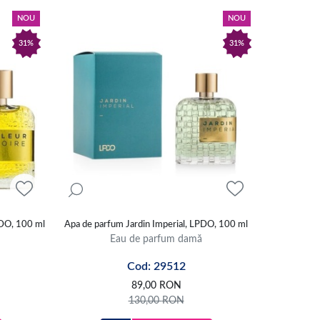
NOU
NOU
31%
31%
PDO, 100 ml
Apa de parfum Jardin Imperial, LPDO, 100 ml
Eau de parfum damă
Cod: 29512
89,00
RON
130,00
RON