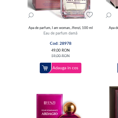
Apa de parfum, I am woman, Jfenzi, 100 ml
Apa de
Eau de parfum damă
Cod: 28978
49,00
RON
59,00
RON
Adauga in cos