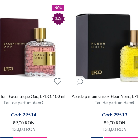
NOU
31%
rfum Excentrique Oud, LPDO, 100 ml
Apa de parfum unisex Fleur Noire, L
Eau de parfum damă
Eau de parfum damă
Cod: 29514
Cod: 29513
89,00
RON
89,00
RON
130,00
RON
130,00
RON