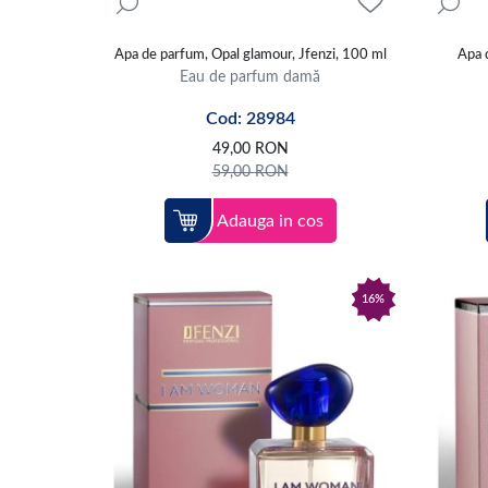
Apa de parfum, Opal glamour, Jfenzi, 100 ml
Apa d
Eau de parfum damă
Cod: 28984
49,00
RON
59,00
RON
Adauga in cos
16%