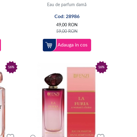
Eau de parfum damă
Cod: 28986
49,00
RON
59,00
RON
Adauga in cos
16%
16%