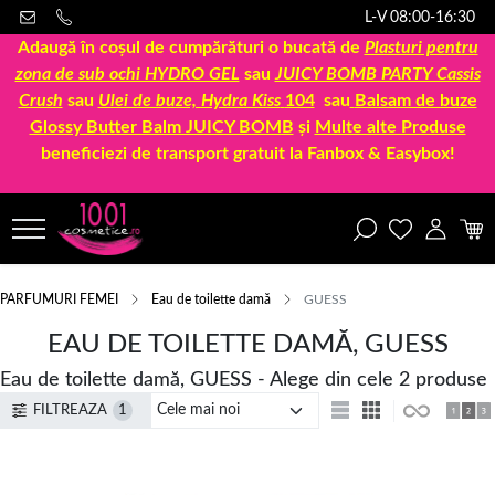
L-V 08:00-16:30
Adaugă în coșul de cumpărături o bucată de
Plasturi pentru
zona de sub ochi HYDRO GEL
sau
JUICY BOMB PARTY Cassis
Crush
sau
Ulei de buze, Hydra Kiss
104
sau
Balsam de buze
Glossy Butter Balm JUICY BOMB
și
Multe alte Produse
beneficiezi de transport gratuit la Fanbox & Easybox!
PARFUMURI FEMEI
Eau de toilette damă
GUESS
EAU DE TOILETTE DAMĂ, GUESS
Eau de toilette damă, GUESS - Alege din cele 2 produse
FILTREAZA
1