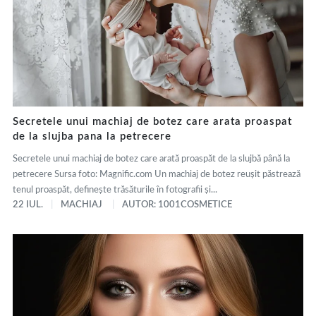
Secretele unui machiaj de botez care arata proaspat
de la slujba pana la petrecere
Secretele unui machiaj de botez care arată proaspăt de la slujbă până la
petrecere Sursa foto: Magnific.com Un machiaj de botez reușit păstrează
tenul proaspăt, definește trăsăturile în fotografii și...
22 IUL.
MACHIAJ
AUTOR: 1001COSMETICE