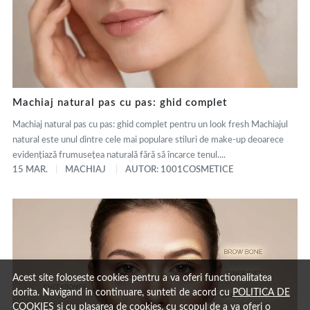
Machiaj natural pas cu pas: ghid complet
Machiaj natural pas cu pas: ghid complet pentru un look fresh Machiajul
natural este unul dintre cele mai populare stiluri de make-up deoarece
evidențiază frumusețea naturală fără să încarce tenul....
15 MAR.
MACHIAJ
AUTOR: 1001COSMETICE
Acest site foloseste cookies pentru a va oferi functionalitatea
dorita. Navigand in continuare, sunteti de acord cu
POLITICA DE
COOKIES
si cu plasarea de cookies, cu scopul de a va oferi o