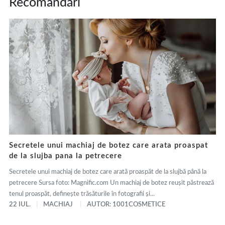
Recomandări
Secretele unui machiaj de botez care arata proaspat
de la slujba pana la petrecere
Secretele unui machiaj de botez care arată proaspăt de la slujbă până la
petrecere Sursa foto: Magnific.com Un machiaj de botez reușit păstrează
tenul proaspăt, definește trăsăturile în fotografii și...
22 IUL.
MACHIAJ
AUTOR: 1001COSMETICE