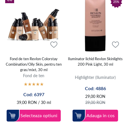
25%
Fond de ten Revlon Colorstay
Iluminator lichid Revlon Skinlights
Combination/Oily Skin, pentru ten
200 Pink Light, 30 ml
gras/mixt, 30 ml
Fond de ten
Highlighter (Iluminator)
Cod: 4886
Cod: 6397
29,00
RON
39,00
RON
/ 30 ml
39,00
RON
Selecteaza optiuni
Adauga in cos