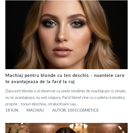
Machiaj pentru blonde cu ten deschis - nuantele care
te avantajeaza de la fard la ruj
Daca esti blonda si ai observat ca unele tendinte de machiaj pur si simplu
nu te avantajeaza, nu esti singura. Parul blond vine cu o paleta cromatica
proprie - tonuri deschise, stralucitoare sau...
18 IUN.
MACHIAJ
AUTOR: 1001COSMETICE