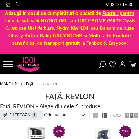
L-V 08:00-16:30
Adaugă în coșul de cumpărături o bucată de
Plasturi pentru
zona de sub ochi HYDRO GEL
sau
JUICY BOMB PARTY Cassis
Crush
sau
Ulei de buze, Hydra Kiss
104
sau
Balsam de buze
Glossy Butter Balm JUICY BOMB
și
Multe alte Produse
beneficiezi de transport gratuit la Fanbox & Easybox!
MAKE-UP
Față
REVLON
FAȚĂ, REVLON
Față, REVLON - Alege din cele 5 produse
FILTREAZA
1
20%
20%