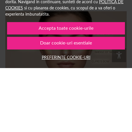
dorita. Navigand in continuare, sunteti de acord cu
POLITICA DE
COOKIES
si cu plasarea de cookies, cu scopul de a va oferi o
experienta imbunatatita.
Accepta toate cookie-urile
Doar cookie-uri esentiale
PREFERINTE COOKIE-URI
Ce inseamna strobing: ghid complet pentru tehnica de
machiaj cu iluminator si diferente fata de contouring
Strobing: ce înseamnă și cum se face această tehnică de machiaj cu
iluminator Strobing este o tehnică de machiaj care folosește produse cu
efect luminos pentru a evidenția zonele înalte ale feței,...
15 MAR.
MACHIAJ
AUTOR: 1001COSMETICE