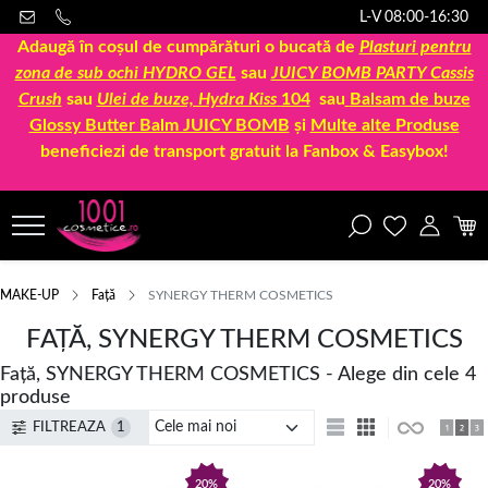
L-V 08:00-16:30
Adaugă în coșul de cumpărături o bucată de
Plasturi pentru
zona de sub ochi HYDRO GEL
sau
JUICY BOMB PARTY Cassis
Crush
sau
Ulei de buze, Hydra Kiss
104
sau
Balsam de buze
Glossy Butter Balm JUICY BOMB
și
Multe alte Produse
beneficiezi de transport gratuit la Fanbox & Easybox!
MAKE-UP
Față
SYNERGY THERM COSMETICS
FAȚĂ, SYNERGY THERM COSMETICS
Față, SYNERGY THERM COSMETICS - Alege din cele 4
produse
FILTREAZA
1
20%
20%