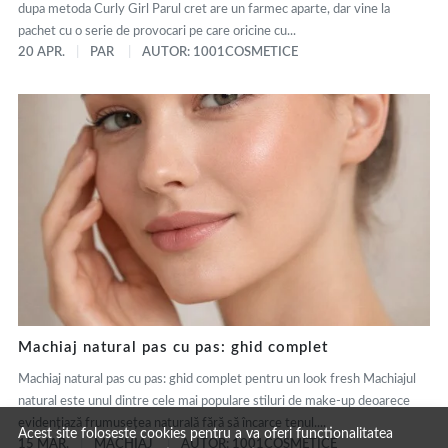
dupa metoda Curly Girl Parul cret are un farmec aparte, dar vine la
pachet cu o serie de provocari pe care oricine cu...
20 APR.
PAR
AUTOR: 1001COSMETICE
Machiaj natural pas cu pas: ghid complet
Machiaj natural pas cu pas: ghid complet pentru un look fresh Machiajul
natural este unul dintre cele mai populare stiluri de make-up deoarece
evidențiază frumusețea naturală fără să încarce tenul....
Acest site foloseste cookies pentru a va oferi functionalitatea
15 MAR.
MACHIAJ
AUTOR: 1001COSMETICE