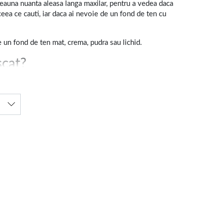
eauna nuanta aleasa langa maxilar, pentru a vedea daca
ceea ce cauti, iar daca ai nevoie de un fond de ten cu
tre un fond de ten mat, crema, pudra sau lichid.
scat?
 in timp ce pentru tenul uscat ai varianta fondului de ten
 si in conditii de efort fizic, atunci fondul de ten
transfer.