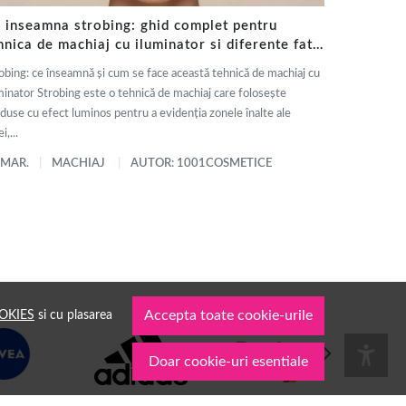
 inseamna strobing: ghid complet pentru
hnica de machiaj cu iluminator si diferente fata
 contouring
obing: ce înseamnă și cum se face această tehnică de machiaj cu
minator Strobing este o tehnică de machiaj care folosește
duse cu efect luminos pentru a evidenția zonele înalte ale
i,...
 MAR.
MACHIAJ
AUTOR: 1001COSMETICE
OKIES
si cu plasarea
Accepta toate cookie-urile
Doar cookie-uri esentiale