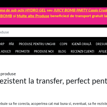
 zona de sub ochi HYDRO GEL
sau
JUICY BOMB PARTY Cassis Crus
Y BOMB
și
Multe alte Produse
beneficiezi de transport gratuit 
ORP
PĂR
PRODUSE PENTRU UNGHII
COPII
IGIENĂ ORALĂ
DRESURI
 ADULȚI
PROMOȚII
PRODUSE NOI
BLOG
RECENZII CLIENȚI
AFILI
 produse
ezistent la transfer, perfect pen
uie sa fie corecta, acoperirea cat mai buna si, eventual, sa fie reziste