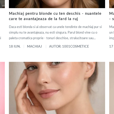
Machiaj pentru blonde cu ten deschis - nuantele
Ma
care te avantajeaza de la fard la ruj
- 
Daca esti blonda si ai observat ca unele tendinte de machiaj pur si
Mac
simplu nu te avantajeaza, nu esti singura. Parul blond vine cu o
un 
i
paleta cromatica proprie - tonuri deschise, stralucitoare sau...
imp
18 IUN.
MACHIAJ
AUTOR: 1001COSMETICE
17