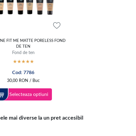
NE FIT ME MATTE PORELESS FOND
DE TEN
Fond de ten
Cod: 7786
30,00
RON
/ Buc
Selecteaza optiuni
e mai diverse la un pret accesibil