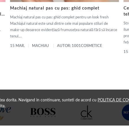
Machiaj natural pas cu pas: ghid complet
Ce
ly
te
Machiaj natural pas cu pas: ghid complet pentru un look fresh
de
Str
Machiajul natural este unul dintre cele mai populare stiluri de
,
ilu
make-up deoarece evidențiază frumusețea naturală fără să încarce
pro
tenul....
fețe
15 MAR.
MACHIAJ
AUTOR: 1001COSMETICE
15
atea dorita. Navigand in continuare, sunteti de acord cu
POLITICA DE CO
ita.