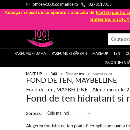
office@1001cosmetice.ro
0378119955
Adaugă în coșul de cumpărături o bucată de
Plasturi pentru
Butter Balm JUIC
PARFUMURI DAMA
PARFUMURI BĂRBAȚI
MAKE-UP
TEN
C
INCONTINENȚĂ
MAKE-UP
Față
Fond de ten
MAYBELLINE
FOND DE TEN, MAYBELLINE
Fond de ten, MAYBELLINE - Alege din cele 2
Fond de ten hidratant si r
Sortează
Alegerea fondului de ten poate fi complicata: nuanta treb