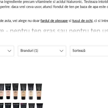
ina ingrediente precum vitaminele si acidul hialuronic.
Testeaza intotd
operire: daca vrei ceva usor, atunci fondul de ten pe baza de apa este 
 de asta, vei alege nu doar
fardul de pleoape
si
tusul de ochi
, ci si in
e - pentru ten gras sau pentru ten u
iti cunosti pielea. Fondul de ten mat, pudra, e ideal pentru tenul gras,
minozitate. Daca iti doresti un produs care sa reziste multe ore, eventual
Branduri
(1)
Sortează
ras si iti doresti un produs nu doar rezistent la apa, ci si rezistent la 
preferat, un
gloss
sau un
ruj
si esti gata de plecare!