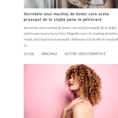
Secretele unui machiaj de botez care arata
proaspat de la slujba pana la petrecere
Secretele unui machiaj de botez care arată proaspăt de la slujbă
până la petrecere Sursa foto: Magnific.com Un machiaj de botez
reușit păstrează tenul proaspăt, definește trăsăturile în fotografi
și...
22 IUL.
MACHIAJ
AUTOR: 1001COSMETICE