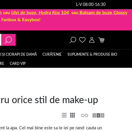
L-V 08:00-16:30
h
sau
Ulei de buze, Hydra Kiss
104
sau
Balsam de buze Glossy
la Fanbox & Easybox!
 ȘI CIORAPI DE DAMĂ
CURĂȚENIE
SUPLIMENTE & PRODUSE BIO
ERE
CARD VIP
tru orice stil de make-up
nt la apa. Cel mai bine este sa le iei pe rand:
cauta un