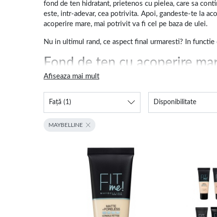
fond de ten hidratant, prietenos cu pielea, care sa cont
este, intr-adevar, cea potrivita. Apoi, gandeste-te la ac
acoperire mare, mai potrivit va fi cel pe baza de ulei.
Nu in ultimul rand, ce aspect final urmaresti? In functie
Fond de ten cu acoperire mar
Afiseaza mai mult
E mai usor sa alegi
produse de make-up
potrivite cand 
lichid, care e mai hidratant si iti va oferi un plus de lu
Față
(1)
Disponibilitate
waterproof este ceea ce cauti, in special daca ai un ten g
Nu in ultimul rand, completeaza-ti machiajul cu
rimelul
MAYBELLINE