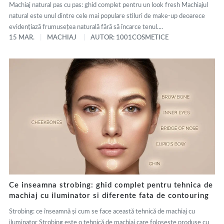
Machiaj natural pas cu pas: ghid complet pentru un look fresh Machiajul
natural este unul dintre cele mai populare stiluri de make-up deoarece
evidențiază frumusețea naturală fără să încarce tenul....
15 MAR.
MACHIAJ
AUTOR: 1001COSMETICE
Ce inseamna strobing: ghid complet pentru tehnica de
machiaj cu iluminator si diferente fata de contouring
Strobing: ce înseamnă și cum se face această tehnică de machiaj cu
iluminator Strobing este o tehnică de machiaj care folosește produse cu