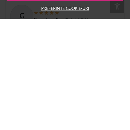
PREFERINTE COOKIE-URI
G
Georgiana Rus
29 iul. 2026
Imi plac la nebunie parfumurile
1
2
...
100
Pe
1001cosmetice.ro
ai acces la o multime de produse