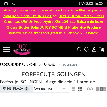
L-V 08:00-16:30
Adaugă în coșul de cumpărături o bucată de
Plasturi pentru
zona de sub ochi HYDRO GEL
sau
JUICY BOMB PARTY Cassis
Crush
sau
Ulei de buze, Hydra Kiss
104
sau
Balsam de buze
Glossy Butter Balm JUICY BOMB
și
Multe alte Produse
beneficiezi de transport gratuit la Fanbox & Easybox!
PRODUSE PENTRU UNGHII
Forfecuțe
SOLINGEN
FORFECUȚE, SOLINGEN
Forfecuțe, SOLINGEN - Alege din cele 11 produse
FILTREAZA
1