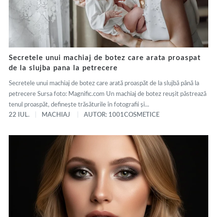
Secretele unui machiaj de botez care arata proaspat
de la slujba pana la petrecere
Secretele unui machiaj de botez care arată proaspăt de la slujbă până la
petrecere Sursa foto: Magnific.com Un machiaj de botez reușit păstrează
tenul proaspăt, definește trăsăturile în fotografii și...
22 IUL.
MACHIAJ
AUTOR: 1001COSMETICE