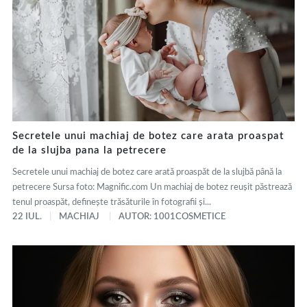
Secretele unui machiaj de botez care arata proaspat
de la slujba pana la petrecere
Secretele unui machiaj de botez care arată proaspăt de la slujbă până la
petrecere Sursa foto: Magnific.com Un machiaj de botez reușit păstrează
tenul proaspăt, definește trăsăturile în fotografii și...
22 IUL.
MACHIAJ
AUTOR: 1001COSMETICE