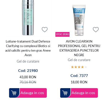
STOC ZERO
Lotiune-tratament Dual Defence
AVON CLEARSKIN
Clarifying cu complexul Biotics si
PROFESSIONAL GEL PENTRU
acid salicilic pentru ten gras Anew
EXTRAGEREA PUNCTELOR
Avon
NEGRE
Gel de curatare
Gel de curatare
Cod: 21980
Cod: 7377
43,00
RON
70,16
RON
18,00
RON
Adauga in cos
Adauga in cos