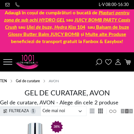
L-V 08:00-16:30
Adaugă în coșul de cumpărături o bucată de
Plasturi pentru
zona de sub ochi HYDRO GEL
sau
JUICY BOMB PARTY Cassis
Crush
sau
Ulei de buze, Hydra Kiss
104
sau
Balsam de buze
Glossy Butter Balm JUICY BOMB
și
Multe alte Produse
beneficiezi de transport gratuit la Fanbox & Easybox!
TEN
Gel de curatare
AVON
GEL DE CURATARE, AVON
Gel de curatare, AVON - Alege din cele 2 produse
FILTREAZA
1
38%