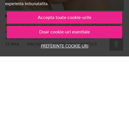
experienta imbunatatita.
Machiaj natural pas cu pas: ghid complet
Accepta toate cookie-urile
Machiaj natural pas cu pas: ghid complet pentru un look fresh Machiajul
Doar cookie-uri esentiale
natural este unul dintre cele mai populare stiluri de make-up deoarece
evidențiază frumusețea naturală fără să încarce tenul....
15 MAR.
MACHIAJ
AUTOR: 1001COSMETICE
PREFERINTE COOKIE-URI