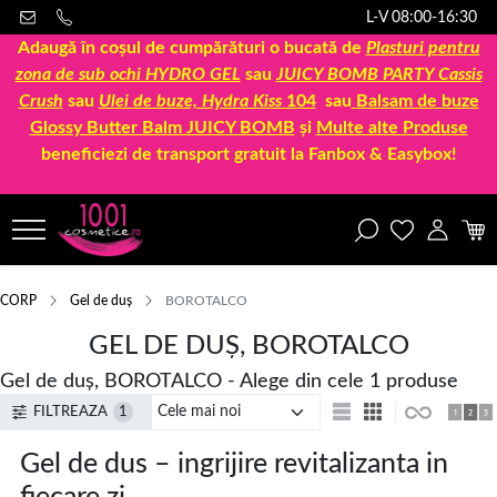
L-V 08:00-16:30
Adaugă în coșul de cumpărături o bucată de
Plasturi pentru
zona de sub ochi HYDRO GEL
sau
JUICY BOMB PARTY Cassis
Crush
sau
Ulei de buze, Hydra Kiss
104
sau
Balsam de buze
Glossy Butter Balm JUICY BOMB
și
Multe alte Produse
beneficiezi de transport gratuit la Fanbox & Easybox!
CORP
Gel de duș
BOROTALCO
GEL DE DUȘ, BOROTALCO
Gel de duș, BOROTALCO - Alege din cele 1 produse
FILTREAZA
1
Gel de dus – ingrijire revitalizanta in