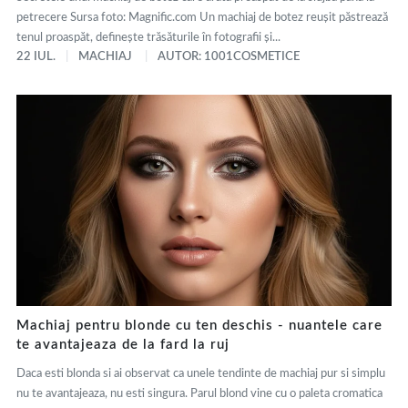
petrecere Sursa foto: Magnific.com Un machiaj de botez reușit păstrează
tenul proaspăt, definește trăsăturile în fotografii și...
22 IUL.
MACHIAJ
AUTOR: 1001COSMETICE
Machiaj pentru blonde cu ten deschis - nuantele care
te avantajeaza de la fard la ruj
Daca esti blonda si ai observat ca unele tendinte de machiaj pur si simplu
nu te avantajeaza, nu esti singura. Parul blond vine cu o paleta cromatica