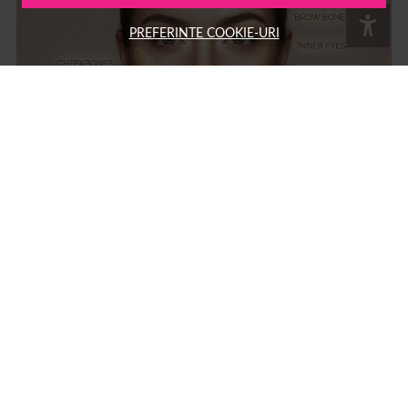
PREFERINTE COOKIE-URI
Ce inseamna strobing: ghid complet pentru tehnica de
machiaj cu iluminator si diferente fata de contouring
Strobing: ce înseamnă și cum se face această tehnică de machiaj cu
iluminator Strobing este o tehnică de machiaj care folosește produse cu
efect luminos pentru a evidenția zonele înalte ale feței,...
15 MAR.
MACHIAJ
AUTOR: 1001COSMETICE