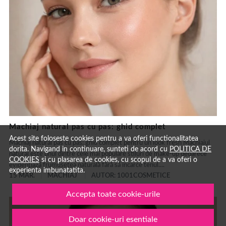
Machiaj natural pas cu pas: ghid complet
Acest site foloseste cookies pentru a va oferi functionalitatea
Machiaj natural pas cu pas: ghid complet pentru un look fresh Machiajul
dorita. Navigand in continuare, sunteti de acord cu
POLITICA DE
natural este unul dintre cele mai populare stiluri de make-up deoarece
COOKIES
si cu plasarea de cookies, cu scopul de a va oferi o
evidențiază frumusețea naturală fără să încarce tenul....
experienta imbunatatita.
15 MAR.
MACHIAJ
AUTOR: 1001COSMETICE
Accepta toate cookie-urile
Doar cookie-uri esentiale