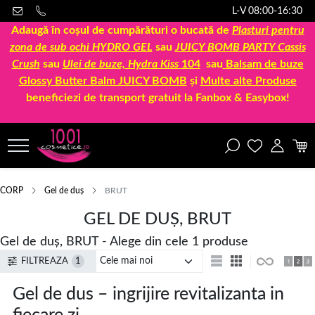
L-V 08:00-16:30
Adaugă în coșul de cumpărături o bucată de
Plasturi pentru
zona de sub ochi HYDRO GEL
sau
JUICY BOMB PARTY Cassis
Crush
sau
Ulei de buze, Hydra Kiss
104
sau
Balsam de buze
Glossy Butter Balm JUICY BOMB
și
Multe alte Produse
beneficiezi de transport gratuit la Fanbox & Easybox!
CORP
Gel de duș
BRUT
GEL DE DUȘ, BRUT
Gel de duș, BRUT - Alege din cele 1 produse
FILTREAZA
1
Gel de dus – ingrijire revitalizanta in