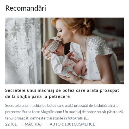
Recomandări
Secretele unui machiaj de botez care arata proaspat
de la slujba pana la petrecere
Secretele unui machiaj de botez care arată proaspăt de la slujbă până la
petrecere Sursa foto: Magnific.com Un machiaj de botez reușit păstrează
tenul proaspăt, definește trăsăturile în fotografii și...
22 IUL.
MACHIAJ
AUTOR: 1001COSMETICE