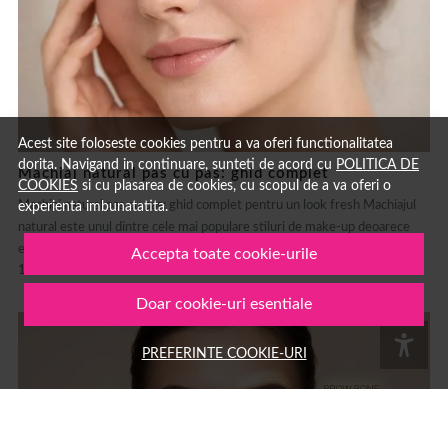
Acest site foloseste cookies pentru a va oferi functionalitatea
dorita. Navigand in continuare, sunteti de acord cu
POLITICA DE
Machiaj natural pas cu pas: ghid complet
COOKIES
si cu plasarea de cookies, cu scopul de a va oferi o
Machiaj natural pas cu pas: ghid complet pentru un look fresh Machiajul
experienta imbunatatita.
natural este unul dintre cele mai populare stiluri de make-up deoarece
evidențiază frumusețea naturală fără să încarce tenul....
Accepta toate cookie-urile
15 MAR.
MACHIAJ
AUTOR: 1001COSMETICE
Doar cookie-uri esentiale
PREFERINTE COOKIE-URI