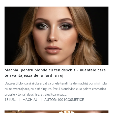
Machiaj pentru blonde cu ten deschis - nuantele care
te avantajeaza de la fard la ruj
Daca esti blonda si ai observat ca unele tendinte de machiaj pur si simplu
nu te avantajeaza, nu esti singura. Parul blond vine cu o paleta cromatica
proprie - tonuri deschise, stralucitoare sau...
18 IUN.
MACHIAJ
AUTOR: 1001COSMETICE