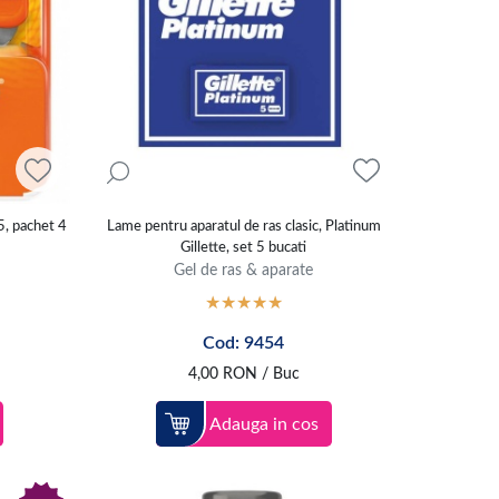
5, pachet 4
Lame pentru aparatul de ras clasic, Platinum
Gillette, set 5 bucati
Gel de ras & aparate
Cod: 9454
4,00
RON
/ Buc
Adauga in cos