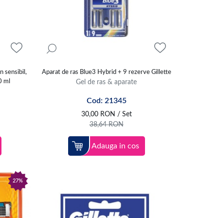
 sensibil,
Aparat de ras Blue3 Hybrid + 9 rezerve Gillette
0 ml
Gel de ras & aparate
Cod: 21345
30,00
RON
/ Set
38,64
RON
Adauga in cos
27%