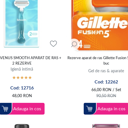
 VENUS SMOOTH APARAT DE RAS +
Rezerve aparat de ras Gillette Fusion 
2 REZERVE
buc
Igienă intimă
Gel de ras & aparate
Cod: 12262
Cod: 12716
66,00
RON
/ Set
48,00
RON
90,50
RON
Adauga in cos
Adauga in cos