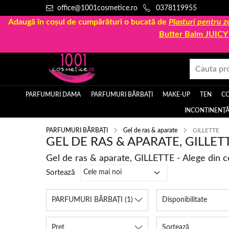
office@1001cosmetice.ro
0378119955
Adaugă în coșul de cumpărături o bucată de
Plasturi pentru
Butter Balm JUIC
PARFUMURI DAMA
PARFUMURI BĂRBAȚI
MAKE-UP
TEN
C
INCONTINENȚĂ
PARFUMURI BĂRBAȚI
Gel de ras & aparate
GILLETTE
GEL DE RAS & APARATE, GILLET
Gel de ras & aparate, GILLETTE - Alege din 
Sortează
PARFUMURI BĂRBAȚI
(1)
Disponibilitate
Preț
Sortează