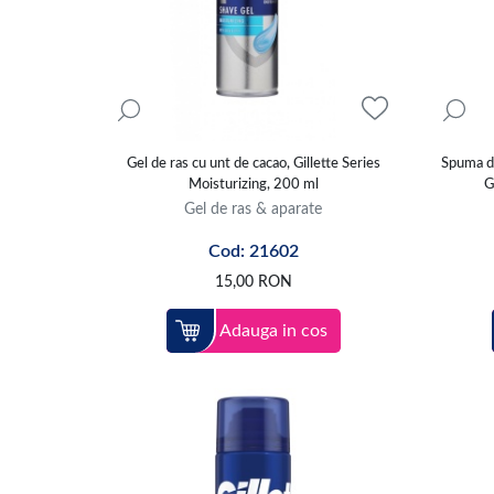
Gel de ras cu unt de cacao, Gillette Series
Spuma de
Moisturizing, 200 ml
G
Gel de ras & aparate
Cod: 21602
15,00
RON
Adauga in cos