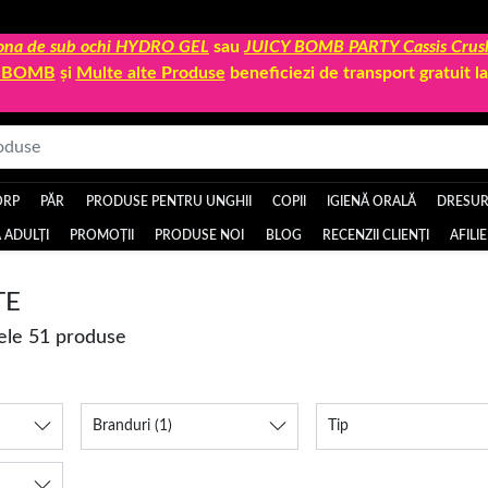
 zona de sub ochi HYDRO GEL
sau
JUICY BOMB PARTY Cassis Crus
Y BOMB
și
Multe alte Produse
beneficiezi de transport gratuit 
ORP
PĂR
PRODUSE PENTRU UNGHII
COPII
IGIENĂ ORALĂ
DRESURI
 ADULȚI
PROMOȚII
PRODUSE NOI
BLOG
RECENZII CLIENȚI
AFILI
TE
cele 51 produse
Branduri
(1)
Tip