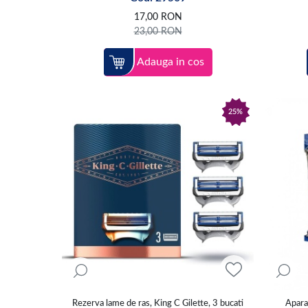
17,00
RON
23,00
RON
Adauga in cos
25%
Rezerva lame de ras, King C Gilette, 3 bucati
Aparat