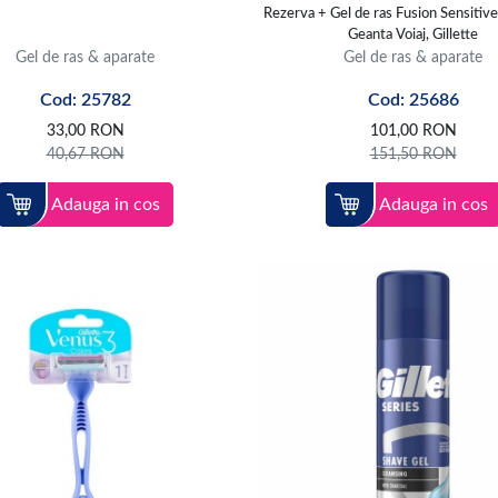
Rezerva + Gel de ras Fusion Sensitiv
Geanta Voiaj, Gillette
Gel de ras & aparate
Gel de ras & aparate
Cod: 25782
Cod: 25686
33,00
RON
101,00
RON
40,67
RON
151,50
RON
Adauga in cos
Adauga in cos