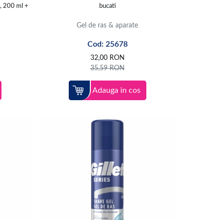
e, 200 ml +
bucati
Gel de ras & aparate
Cod: 25678
32,00
RON
35,59
RON
Adauga in cos