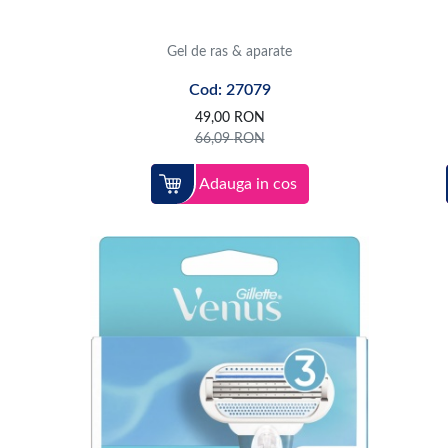
Gel de ras & aparate
Cod: 27079
49,00
RON
66,09
RON
Adauga in cos