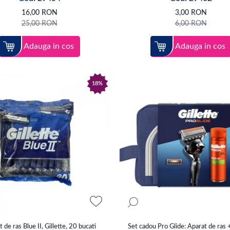
16,00
RON
3,00
RON
25,00
RON
6,00
RON
Adauga in cos
Adauga in cos
18%
 de ras Blue II, Gillette, 20 bucati
Set cadou Pro Glide: Aparat de ras