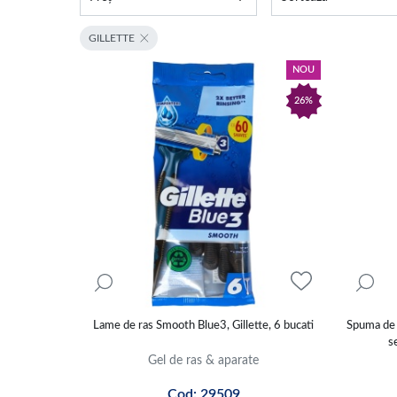
GILLETTE
NOU
26%
Lame de ras Smooth Blue3, Gillette, 6 bucati
Spuma de 
s
Gel de ras & aparate
Cod: 29509