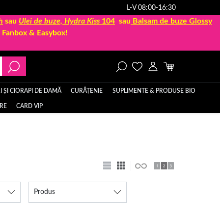
L-V 08:00-16:30
h
sau
Ulei de buze, Hydra Kiss
104
sau
Balsam de buze Glossy
la Fanbox & Easybox!
 ȘI CIORAPI DE DAMĂ
CURĂȚENIE
SUPLIMENTE & PRODUSE BIO
ERE
CARD VIP
Produs