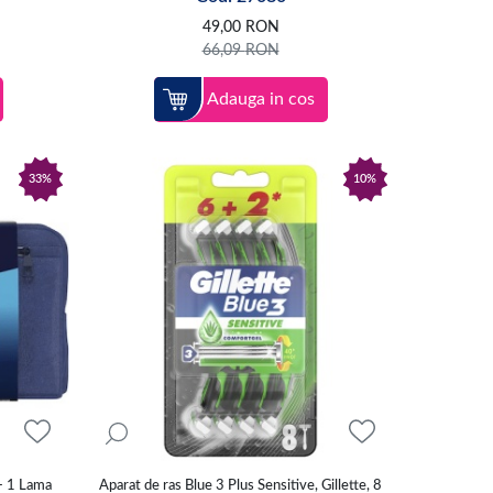
49,00
RON
66,09
RON
Adauga in cos
33%
10%
 + 1 Lama
Aparat de ras Blue 3 Plus Sensitive, Gillette, 8